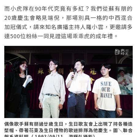
而小虎隊在90年代究竟有多紅？我們從蘇有朋的
20歲慶生會略見端倪，那場別具一格的中西混合
加冠儀式，請來知名廣播主持人羅小雲，更邀請多
達500位粉絲一同見證這場乖乖虎的成年禮。
偶像歌手蘇有朋過廿歲生日，生日歌友會上出現了持各種造
型帽、帶著花束及生日禮物的歌迷排隊為他慶生。圖＼聯合
報系資料照（ 1993/09/11 游輝弘攝影）