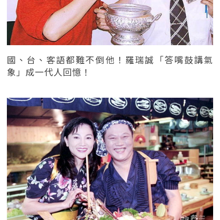
國、台、客語都難不倒他！羅瑞誠「答嘴鼓講氣
象」成一代人回憶！