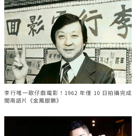
李行唯一歌仔戲電影！1962 年僅 10 日拍攝完成
閩南語片《金鳳銀鵝》