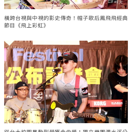
橫跨台視與中視的影史傳奇！帽子歌后鳳飛飛經典
節目《飛上彩虹》
從台大校園暴動到榮獲金曲獎！獨立樂團濁水溪公