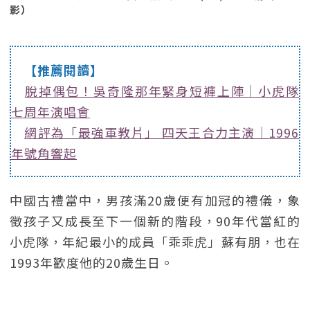
影）
【推薦閱讀】
脫掉偶包！吳奇隆那年緊身短褲上陣｜小虎隊
七周年演唱會
網評為「最強軍教片」 四天王合力主演｜1996
年號角響起
中國古禮當中，男孩滿20歲便有加冠的禮儀，象
徵孩子又成長至下一個新的階段，90年代當紅的
小虎隊，年紀最小的成員「乖乖虎」蘇有朋，也在
1993年歡度他的20歲生日。