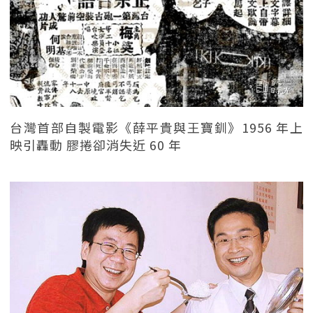
台灣首部自製電影《薛平貴與王寶釧》1956 年上
映引轟動 膠捲卻消失近 60 年