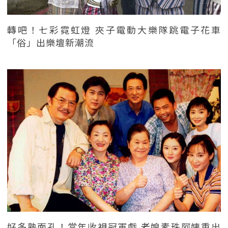
轉吧！七彩霓虹燈 夾子電動大樂隊跳電子花車
「俗」出樂壇新潮流
好多熟面孔！當年收視冠軍戲 老娘素珠阿姨重出