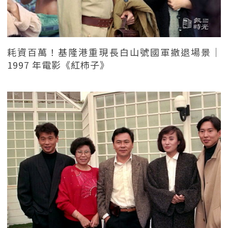
耗資百萬！基隆港重現長白山號國軍撤退場景｜
1997 年電影《紅柿子》