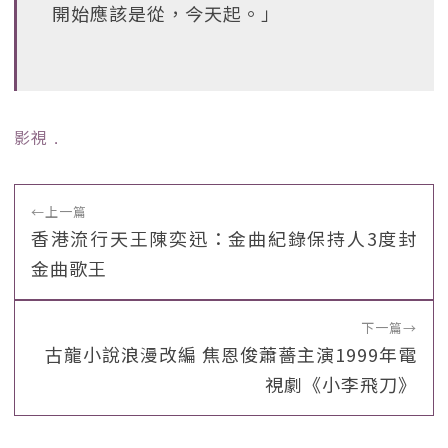
開始應該是從，今天起。」
影視
﹒
←
上一篇
香港流行天王陳奕迅：金曲紀錄保持人3度封
金曲歌王
下一篇
→
古龍小說浪漫改編 焦恩俊蕭薔主演1999年電
視劇《小李飛刀》