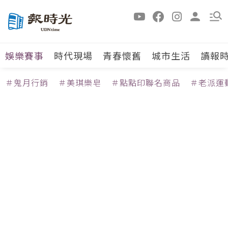
娛樂賽事
時代現場
青春懷舊
城市生活
讀報
＃鬼月行銷
＃美琪樂皂
＃點點印聯名商品
＃老派運