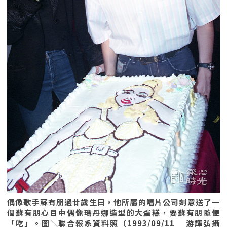
偶像歌手蘇有朋過廿歲生日，他所屬的唱片公司刻意送了一
個蘇有朋心目中偶像瑪丹娜造型的大蛋糕，要蘇有朋隨便
「吃」。圖＼聯合報系資料照（1993/09/11 游輝弘攝