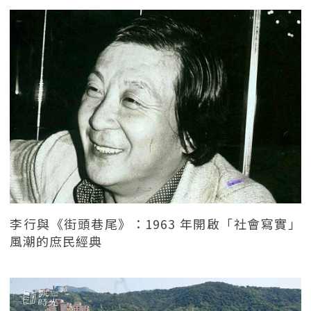
李行與《街頭巷尾》：1963 年開啟「社會寫實」
風潮的庶民經典