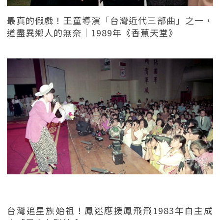
最真的假戲！王童導演「台灣近代三部曲」之一，
道盡異鄉人的無奈｜1989年《香蕉天堂》
台灣追星族始祖！鳳迷應援鳳飛飛1983年自主成