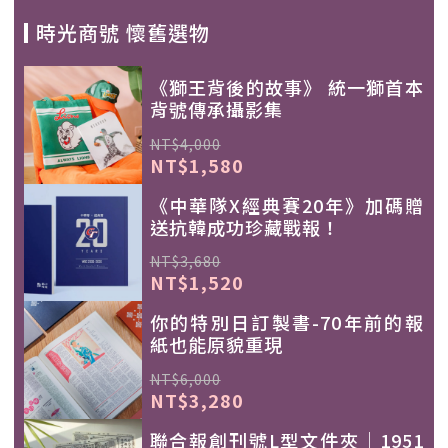
時光商號 懷舊選物
《獅王背後的故事》 統一獅首本
背號傳承攝影集
NT$4,000
NT$1,580
《中華隊X經典賽20年》加碼贈
送抗韓成功珍藏戰報！
NT$3,680
NT$1,520
你的特別日訂製書-70年前的報
紙也能原貌重現
NT$6,000
NT$3,280
聯合報創刊號L型文件夾｜1951