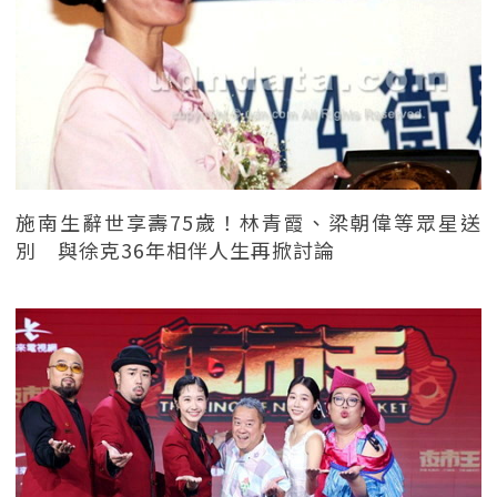
施南生辭世享壽75歲！林青霞、梁朝偉等眾星送
別 與徐克36年相伴人生再掀討論