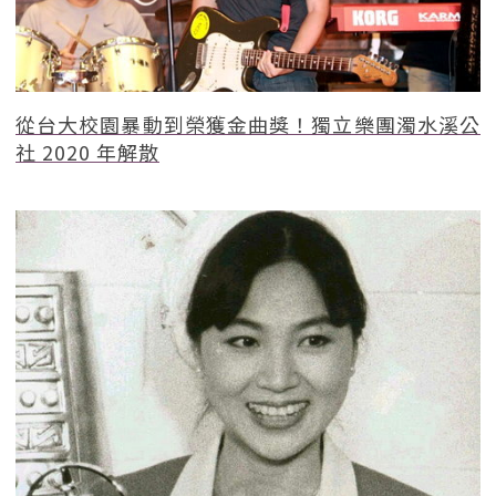
從台大校園暴動到榮獲金曲獎！獨立樂團濁水溪公
社 2020 年解散