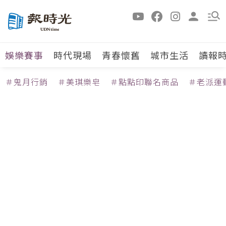
娛樂賽事
時代現場
青春懷舊
城市生活
讀報
＃鬼月行銷
＃美琪樂皂
＃點點印聯名商品
＃老派運