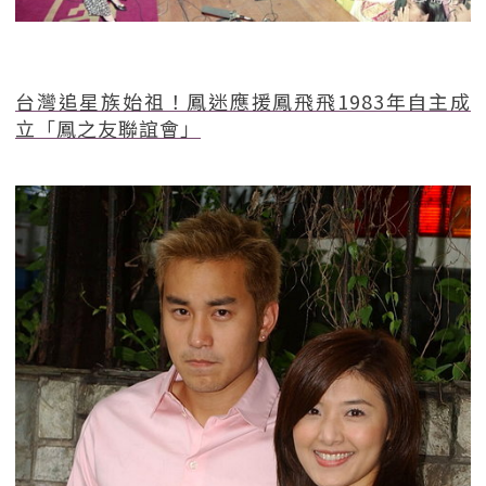
台灣追星族始祖！鳳迷應援鳳飛飛1983年自主成
立「鳳之友聯誼會」