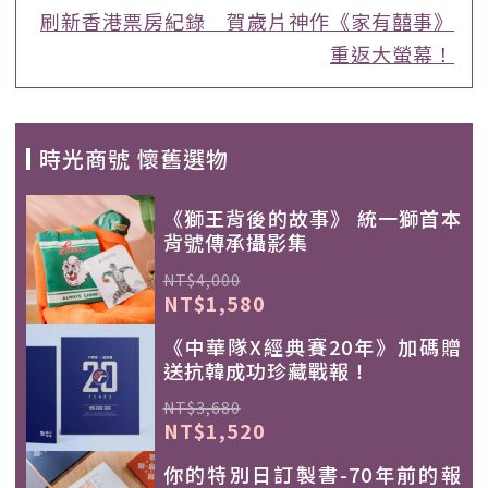
刷新香港票房紀錄 賀歲片神作《家有囍事》
重返大螢幕！
時光商號 懷舊選物
《獅王背後的故事》 統一獅首本
背號傳承攝影集
NT$4,000
NT$1,580
《中華隊X經典賽20年》加碼贈
送抗韓成功珍藏戰報！
NT$3,680
NT$1,520
你的特別日訂製書-70年前的報