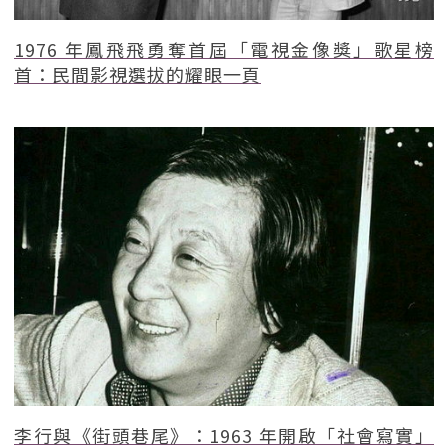
1976 年鳳飛飛勇奪首屆「電視金像獎」歌星榜
首：民間影視選拔的耀眼一頁
李行與《街頭巷尾》：1963 年開啟「社會寫實」