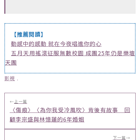
【推薦閱讀】
動感中的感動 就在今夜唱進你的心
五月天用搖滾征服無數校園 成團25年仍是樂壇
天團
影視
﹒
←
上一篇
〈傷痕〉〈為你我受冷風吹〉背後有故事 回
顧李宗盛與林憶蓮的6年婚姻
下一篇
→