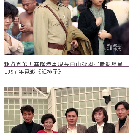
耗資百萬！基隆港重現長白山號國軍撤退場景｜
1997 年電影《紅柿子》