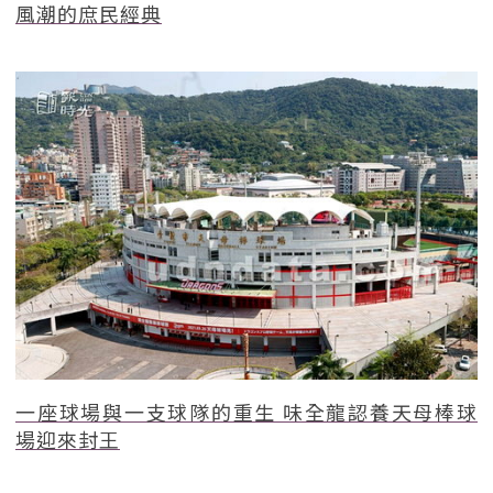
風潮的庶民經典
一座球場與一支球隊的重生 味全龍認養天母棒球
場迎來封王