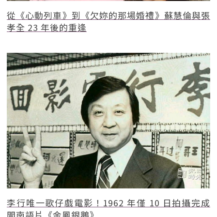
從《心動列車》到《欠妳的那場婚禮》蘇慧倫與張
孝全 23 年後的重逢
李行唯一歌仔戲電影！1962 年僅 10 日拍攝完成
閩南語片《金鳳銀鵝》