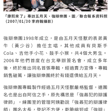
「康熙來了」專訪五月天、強辯樂團。圖／聯合報系資料照
（2007/01/30 李府翰攝影）
強辯樂團1998年成立，是由五月天怪獸的表弟黃
牛（黃少谷）擔任主唱，其他成員有貝斯手
Cola、吉他手小花、鼓手小猴，共4個大男生。
2006年他們首度在台北舉辦簽名會，成立多年
後，終於推出同名首張專輯，經過賣力宣傳，專輯
銷售破萬，讓強辯樂團終於有錢還債給五月天。
強辯樂團專輯製作經過五月天怪獸嚴格監督，連團
名也是出自阿信之手，原先構思是「強姦犯的辯護
律師」，練團室的管理阿姨勸說「強姦犯的辯護律
師」團名太長，登記不方便，乾脆縮短成「強辯」