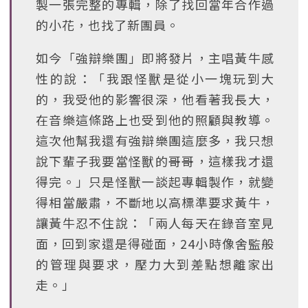
製一張完整的專輯，除了找回當年合作過
的小花，也找了新團員。
如今「強辯樂團」即將發片，主唱黃牛感
性的說：「我跟怪獸是從小一塊玩到大
的，我受他的影響很深，他看著我長大，
在音樂這條路上也受到他的照顧與教導。
這次他幫我還有強辯樂團這麼多，我只想
說下輩子我要當怪獸的哥哥，這樣我才還
得完。」只是怪獸一談起專輯製作，就變
得相當嚴肅，不斷地以高標準要求黃牛，
讓黃牛忍不住說：「兩人每天在錄音室見
面，回到家還是得碰面，24小時像舍監般
的管理與要求，壓力大到差點想離家出
走。」