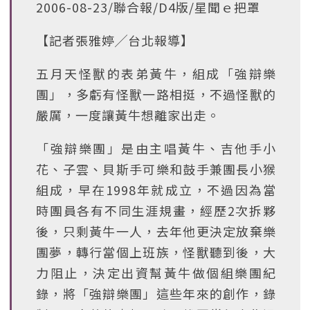
2006-08-23/聯合報/D4版/星聞ｅ把罩
【記者張雅婷╱台北報導】
五月天怪獸的表弟黃牛，組成「強辯樂
團」，多虧有怪獸一路相挺，不過怪獸的
嚴厲，一度讓黃牛想離家出走。
「強辯樂團」是由主唱黃牛、吉他手小
花、子雲、貝斯手可樂和鼓手兼團長小猴
組成，早在1998年就成立，不過因為當
時團員各有不同生涯規畫，經歷2次拆夥
後，只剩黃牛一人，去年他更決定放棄樂
團夢，轉行當個上班族，怪獸聽到後，大
力阻止，決定出資幫黃牛做個組樂團紀
錄，將「強辯樂團」這些年來的創作，錄