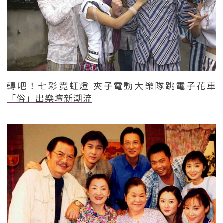
轉吧！七彩霓虹燈 夾子電動大樂隊跳電子花車
「俗」出樂壇新潮流