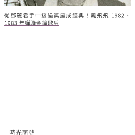
從鄧麗君手中接過獎座成經典！鳳飛飛 1982、
1983 年蟬聯金鐘歌后
時光商號