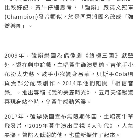
比較好記，黃牛仔細思考，「強辯」跟英文冠軍
(Champion)發音類似，於是同意將團名改成「強
辯樂團」。
2009年，強辯樂團為偶像劇《終極三國》獻聲
外，還在劇中尬戲，主唱黃牛飾演周瑜、吉他手小
花扮太史慈、鼓手小猴變身呂蒙，貝斯手Cola則
負責部分配樂創作。2014年他們離開「相信音
樂」，推出專輯《我的美麗時光》，五月天怪獸驚
喜現身站台時，令黃牛感動落淚。
2017年，強辯樂團宣布無限期休團，主唱黃牛單
飛發片，2019年黃牛演出民視《大時代》，人氣
暴漲，曾陷入低潮的他，也重新振作了起來。