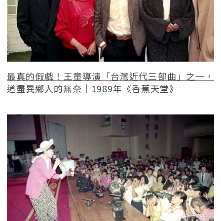
最真的假戲！王童導演「台灣近代三部曲」之一，
道盡異鄉人的無奈｜1989年《香蕉天堂》