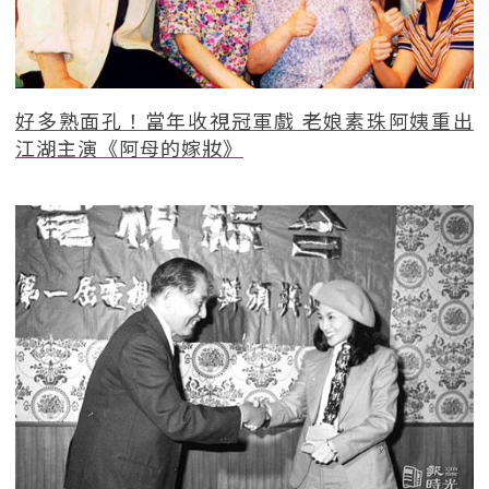
好多熟面孔！當年收視冠軍戲 老娘素珠阿姨重出
江湖主演《阿母的嫁妝》