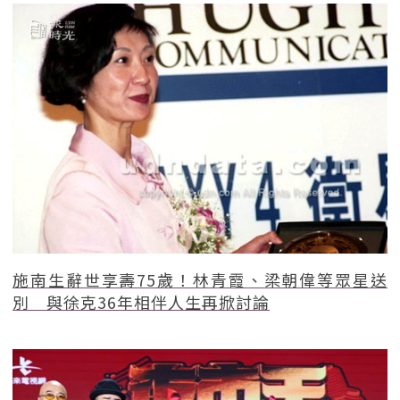
施南生辭世享壽75歲！林青霞、梁朝偉等眾星送
別 與徐克36年相伴人生再掀討論