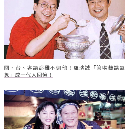
國、台、客語都難不倒他！羅瑞誠「答嘴鼓講氣
象」成一代人回憶！