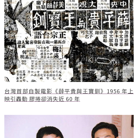
台灣首部自製電影《薛平貴與王寶釧》1956 年上
映引轟動 膠捲卻消失近 60 年