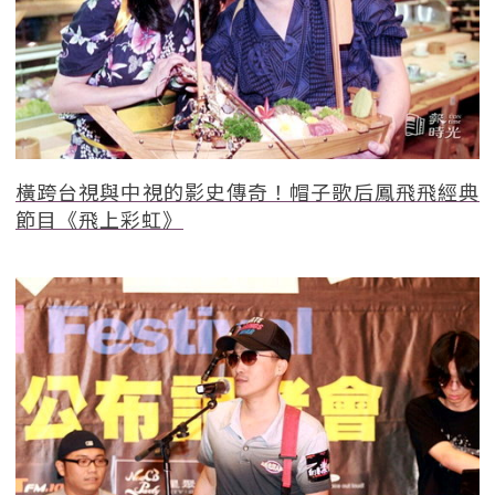
橫跨台視與中視的影史傳奇！帽子歌后鳳飛飛經典
節目《飛上彩虹》