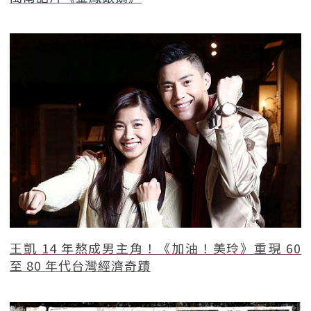
王凱 14 年熬成男主角！《加油！美玲》重現 60
至 80 年代台灣經濟奇蹟