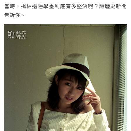
當時，楊林退隱學畫到底有多堅決呢？讓歷史新聞
告訴你。