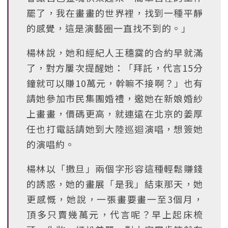
罷了，我在畫畫的世界裡，找到一種平靜
的感覺，這是演藝圈一直找不到的。」
楊林說，她和經紀人王穗霙的合約早就滿
了，對方屢次提醒她：「拜託，代言15分
鐘就可以賺10萬元，幹嘛不接啊？」也有
請她參加市民集團婚禮，邀她在新娘婚紗
上畫畫，價碼更高，就連遠在北京的姜厚
任也打電話請她到大陸巡迴演唱，想簽她
的演唱約。
楊林以「撒旦」兩個字形容這種輕鬆賺錢
的誘惑，她的畫展「是我」結束那天，她
更感慨，她說，一張畫要畫一至3個月，
頂多只賣幾萬元，代言呢？早上起床梳