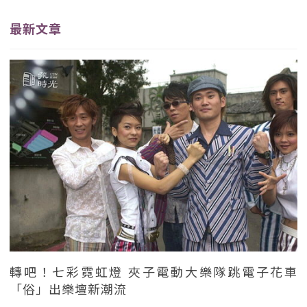
最新文章
轉吧！七彩霓虹燈 夾子電動大樂隊跳電子花車
「俗」出樂壇新潮流