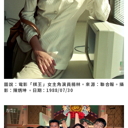
圖說：電影「棋王」女主角演員楊林。來源：聯合報。攝
影：陳炳坤 。日期：1988/07/30