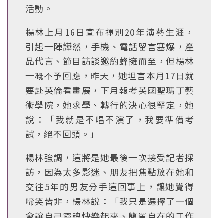
活動。
楊林上月16日宣布揮別20年演藝生涯，
引起一陣譁然，手機、電話留言塞爆，產
品代言、節目訪談邀約蜂擁而至，但楊林
一概不予回應，昨天，她坦言本月17日就
要赴英倫看畫展，下月報考英國聖瑪丁藝
術學院，她求學、轉行的決心很堅定，她
說：「我就是不唱不演了，我要準備考
試，絕不回頭。」
楊林強調，這將是她最後一次接受記者採
訪，因為太多影迷、朋友把焦點放在她和
交往5年的男友分手這回事上，讓她覺得
啼笑皆非，楊林說：「我只是選擇了一個
會讓自己靈魂快樂起來、簡單自在的工作