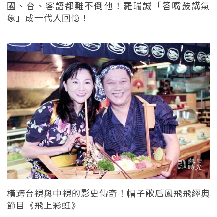
國、台、客語都難不倒他！羅瑞誠「答嘴鼓講氣
象」成一代人回憶！
橫跨台視與中視的影史傳奇！帽子歌后鳳飛飛經典
節目《飛上彩虹》