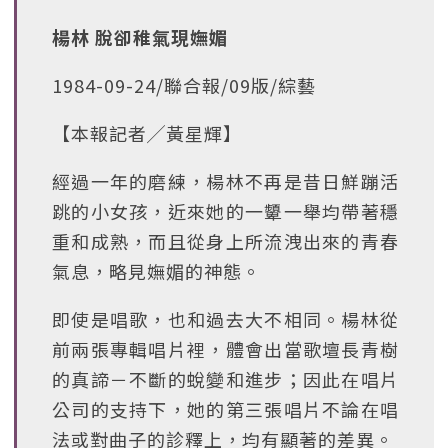
楊林 脫卻稚氣現嫵媚
1984-09-24/聯合報/09版/綜藝
【本報記者╱黃星輝】
經過一年的磨練，楊林不再是昔日鮮蹦活
跳的小女孩，近來她的一顰一舉均帶著穩
重和成熟，而且從身上所流洩出來的青春
氣息，略見嫵媚的神態。
即使是唱歌，也和過去大不相同。楊林從
前兩張專輯唱片裡，體會出當歌壇長青樹
的真諦－不斷的蛻變和進步；因此在唱片
公司的支持下，她的第三張唱片不論在唱
法或對曲子的診釋上，均有顯著的差異。