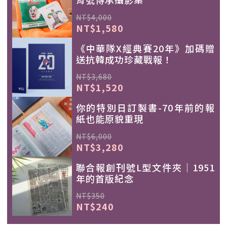
NT$4,000
NT$1,580
《中華隊X經典賽20年》加碼贈
送抗韓成功珍藏戰報！
NT$3,680
NT$1,520
你的特別日訂製書-70年前的報
紙也能原貌重現
NT$6,000
NT$3,280
聯合報創刊號L型文件夾｜1951
年的首版紀念
NT$350
NT$240