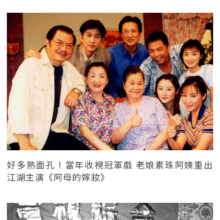
好多熟面孔！當年收視冠軍戲 老娘素珠阿姨重出
江湖主演《阿母的嫁妝》