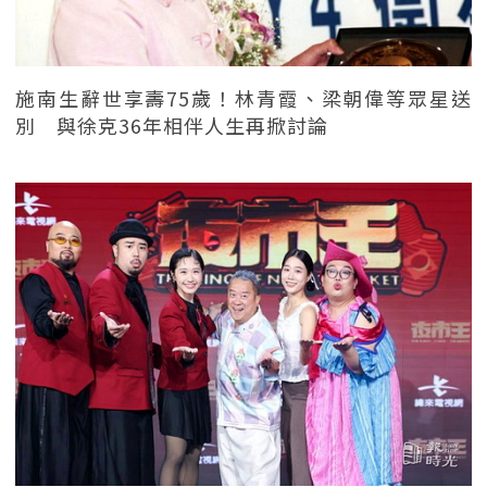
施南生辭世享壽75歲！林青霞、梁朝偉等眾星送
別 與徐克36年相伴人生再掀討論