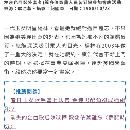
左灰色西裝外套者)等多位影藝人員皆到場參加響應活動。
來源：聯合報。攝影：紀國章。日期：1988/10/23
一代玉女明星楊林，看過她就絕對過目難忘，不只
因為她美麗出眾的外表，也因為她那不凡的嫵媚氣
質，總能深深吸引眾人的目光。楊林在2003年做
了一重大的決定，就在她戲約、廣告代言不斷上門
的時期，她選擇在事業高峰退隱，遠赴英國學藝
術，毅然決然要當一名畫家。
【推薦閱讀】
昔日玉女歌手當上法官 金鐘男配角卻成通緝
犯？
消失的金曲歌后陳淑樺 歌迷依舊難忘〈夢醒時
分〉