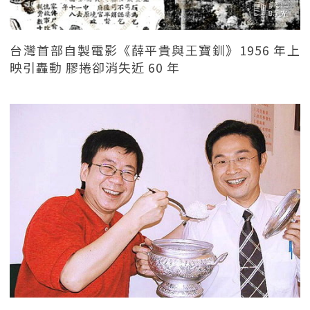
台灣首部自製電影《薛平貴與王寶釧》1956 年上
映引轟動 膠捲卻消失近 60 年