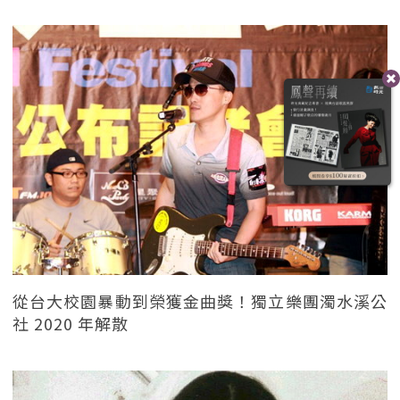
從台大校園暴動到榮獲金曲獎！獨立樂團濁水溪公
社 2020 年解散