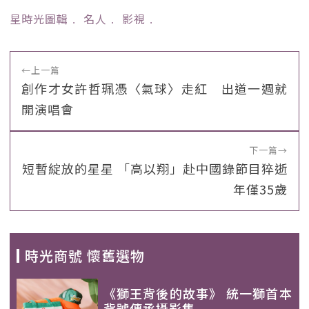
星時光圖輯
﹒
名人
﹒
影視
﹒
←
上一篇
創作才女許哲珮憑〈氣球〉走紅 出道一週就
開演唱會
下一篇
→
短暫綻放的星星 「高以翔」赴中國錄節目猝逝
年僅35歲
時光商號 懷舊選物
《獅王背後的故事》 統一獅首本
背號傳承攝影集