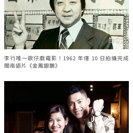
李行唯一歌仔戲電影！1962 年僅 10 日拍攝完成
閩南語片《金鳳銀鵝》