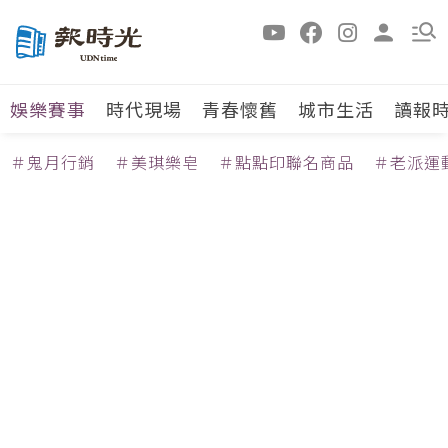
娛樂賽事
時代現場
青春懷舊
城市生活
讀報
＃鬼月行銷
＃美琪樂皂
＃點點印聯名商品
＃老派運