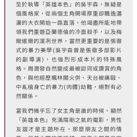
至於執導「英雄本色」的吳宇森，無疑是
個風格家，從兩個主角開場厚重卻飄逸瀟
灑的大衣開始一路直落，他竭盡所能地帶
領我們重遊亞蘭德倫的冷面殺手，以及梅
爾維爾的凜冽世界，當然更重要的是張徹
式的暴力美學(吳宇森曾是張徹多部影片
的副導演)，也強烈形成本片的特殊風
格。周潤發自然變成最被認同或讚賞的角
色，與他經歷楓林閣火併、天台被痛毆、
中亂槍身亡的暴力(肉體)劫難，絕對有必
然關係。
當我們幾乎忘了女主角是誰的時候，顯然
「英雄本色」充滿陽剛之氣的電影，男性
友誼才是主題所在，那麼朋友之間的情