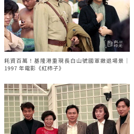
耗資百萬！基隆港重現長白山號國軍撤退場景｜
1997 年電影《紅柿子》