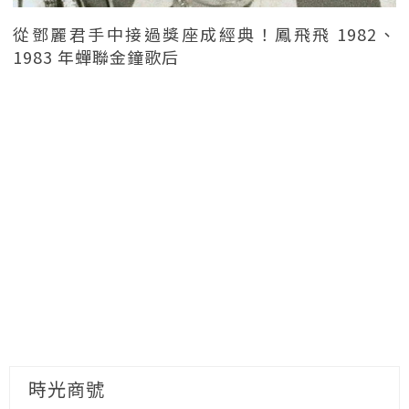
從鄧麗君手中接過獎座成經典！鳳飛飛 1982、
1983 年蟬聯金鐘歌后
時光商號