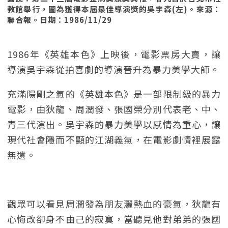
教館舉行，圖為獲得本屆最佳導演獎的吳宇森(左)。來源：
聯合報。日期：1986/11/29
1986年《英雄本色》上映後，電影票房大賣，讓
導演吳宇森從拍喜劇的導演晉升為暴力美學大師。
充滿陽剛之氣的《英雄本色》是一部限制級的暴力
電影，由狄龍、周潤發、張國榮分別代表老、中、
青三代演出。吳宇森的暴力美學以感情為重心，讓
現代社會隱而不顯的江湖義氣，在電影劇情裡展露
無遺。
觀眾可以看見周潤發為朋友灑熱血的豪氣，狄龍有
心悔改卻身不由己的寂寞，當聽見他對弟弟的張國