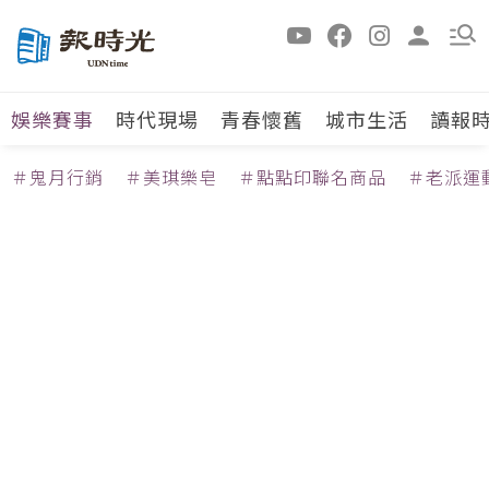
娛樂賽事
時代現場
青春懷舊
城市生活
讀報
＃鬼月行銷
＃美琪樂皂
＃點點印聯名商品
＃老派運