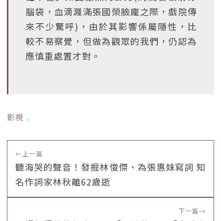
腦袋，血滴濺滿張國榮臉龐之際，戲院傳
來不少驚呼)，由於其影響係屬隱性，比
較不易察覺，但做為觀眾的我們，仍認為
應慎重處置才對。
影視
﹒
←
上一篇
聽海哭的聲音！發掘林俊傑、為張惠妹寫詞 知
名作詞家林秋離62歲逝
下一篇
→