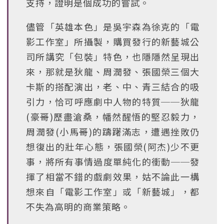
支持，證明是個成功的嘗試。
儘管「英雄本色」是吳宇森為徐克的「電
影工作室」所攝製，購買發行的新藝城公
司所講究「包裝」特色，也隱隱然呈現出
來，那就是狄龍、周潤發、張國榮三個大
卡斯的搭配演出，老、中、青三結合的吸
引力，恰可呼應劇中人物的特質──狄龍
(豪哥)歷盡滄桑，幡然醒悟的堅忍毅力，
周潤發(小馬哥)的躊躇滿志，遭遇挫敗仍
想復出的壯年心態，張國榮(阿杰)少不更
事，將所有事情過度單純化的衝動──發
揮了相當不錯的戲劇效果，姑不論此一構
想來自「電影工作室」或「新藝城」，都
不失為高明的商業策略。