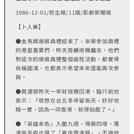
1986-12-01/民生報/11版/影劇新聞版
【卜人美】
●金馬獎頒獎典禮結束了，來華參加典禮
的港星嘉賓們，昨天陸續搭機離去，他們
對這次的頒獎典禮整個過程活動，都覺得
尚稱圓滿，也都表示希望來年還能再次參
與。
●周潤發昨天一早就搭機回港，臨行前他
表示：『很想在台北多停留兩天，好好地
睡一覺，因為一同香港，就得拍戲了。』
●「英雄本色」入圍九項，得獎四項，導
演吳宇森也得了「最佳導演獎」，不過他