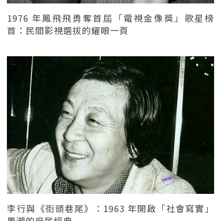
1976 年鳳飛飛勇奪首屆「電視金像獎」歌星榜
首：民間影視選拔的耀眼一頁
李行與《街頭巷尾》：1963 年開啟「社會寫實」
風潮的庶民經典