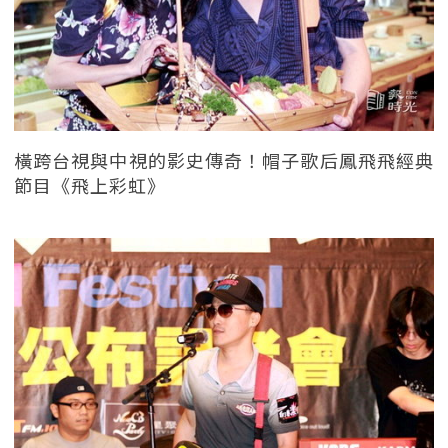
橫跨台視與中視的影史傳奇！帽子歌后鳳飛飛經典
節目《飛上彩虹》