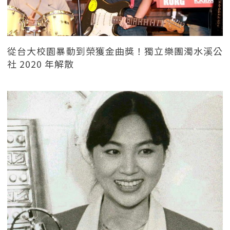
從台大校園暴動到榮獲金曲獎！獨立樂團濁水溪公
社 2020 年解散