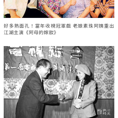
好多熟面孔！當年收視冠軍戲 老娘素珠阿姨重出
江湖主演《阿母的嫁妝》