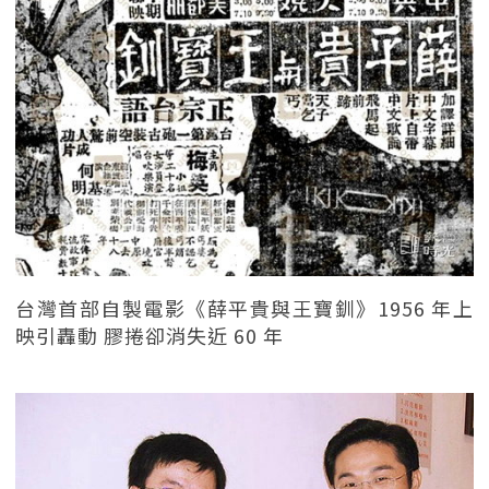
台灣首部自製電影《薛平貴與王寶釧》1956 年上
映引轟動 膠捲卻消失近 60 年