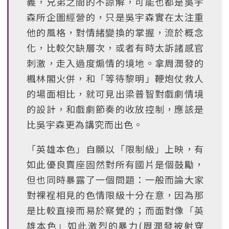
義，兄弟之間的不諒解，可能也都是吳宇
森所企圖經營的，只是吳宇森實在太注重
他的風格，對情緒變換的掌握，流於概念
化，比較欠缺層次，或者有時太訴諸感官
刺激，走入過度煽情的境地。拿周潤發的
楓林閣火併，和「等待黎明」鞭炮仗救人
的場面相比，就可見出梁普智對戲劇情境
的設計，和戲劇節奏的收放控制，應該是
比吳宇森更為講究而出色。
「英雄本色」自願以「限制級」上映，有
如此優良賣座固然對所有國片是個鼓勵，
但也同時暴露了一個問題：一般而論大家
對裸裎相見的色情限級十分在意，因為那
是比較直接而易於察覺的；而面對像「英
雄本色」如此激烈的暴力(周潤發被射穿