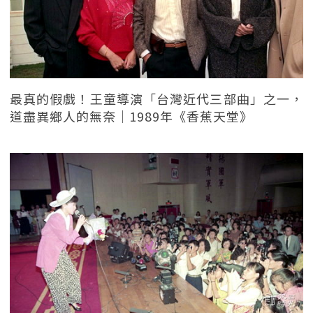
最真的假戲！王童導演「台灣近代三部曲」之一，
道盡異鄉人的無奈｜1989年《香蕉天堂》