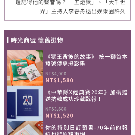
還記得他的聲音嗎？ 「五燈獎」、「大千世
界」主持人李睿舟退出娛樂圈許久
時光商號 懷舊選物
《獅王背後的故事》 統一獅首本
背號傳承攝影集
NT$4,000
NT$1,580
《中華隊X經典賽20年》加碼贈
送抗韓成功珍藏戰報！
NT$3,680
NT$1,520
你的特別日訂製書-70年前的報
紙也能原貌重現