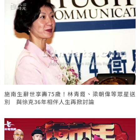
施南生辭世享壽75歲！林青霞、梁朝偉等眾星送
別 與徐克36年相伴人生再掀討論