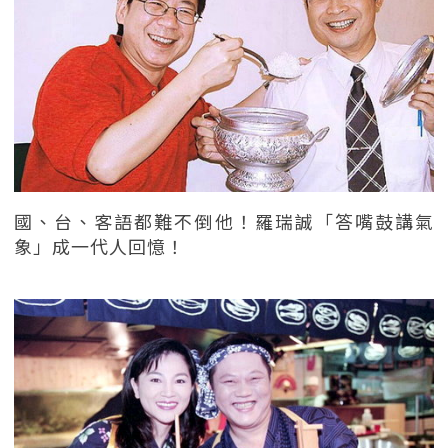
國、台、客語都難不倒他！羅瑞誠「答嘴鼓講氣
象」成一代人回憶！