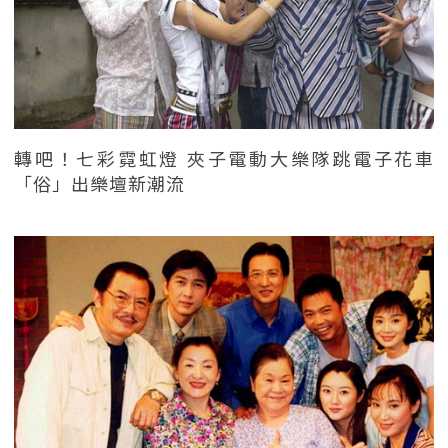
轉吧！七彩霓虹燈 夾子電動大樂隊跳電子花車
「俗」出樂壇新潮流