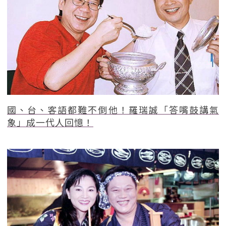
國、台、客語都難不倒他！羅瑞誠「答嘴鼓講氣
象」成一代人回憶！