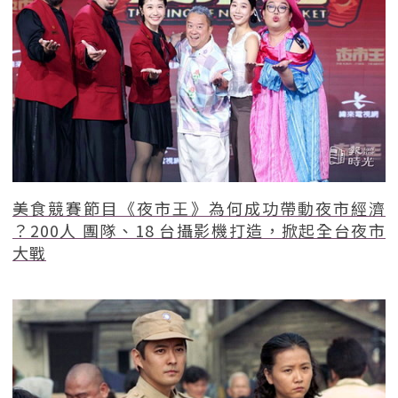
美食競賽節目《夜市王》為何成功帶動夜市經濟
？200人 團隊、18 台攝影機打造，掀起全台夜市
大戰