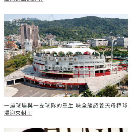
一座球場與一支球隊的重生 味全龍認養天母棒球
場迎來封王