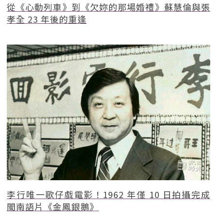
從《心動列車》到《欠妳的那場婚禮》蘇慧倫與張
孝全 23 年後的重逢
李行唯一歌仔戲電影！1962 年僅 10 日拍攝完成
閩南語片《金鳳銀鵝》