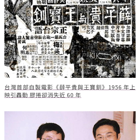
台灣首部自製電影《薛平貴與王寶釧》1956 年上
映引轟動 膠捲卻消失近 60 年