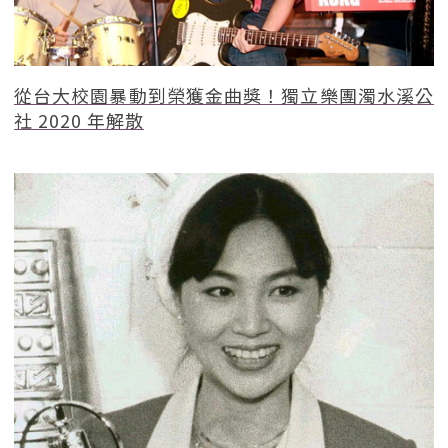
從台大校園暴動到榮獲金曲獎！獨立樂團濁水溪公
社 2020 年解散