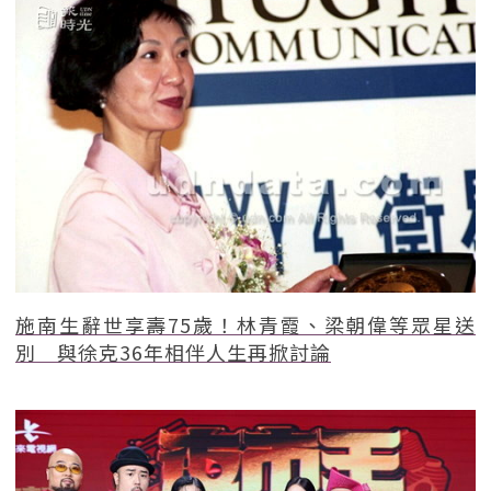
施南生辭世享壽75歲！林青霞、梁朝偉等眾星送
別 與徐克36年相伴人生再掀討論