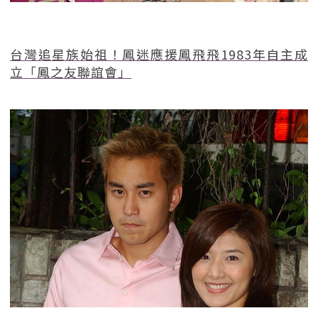
台灣追星族始祖！鳳迷應援鳳飛飛1983年自主成
立「鳳之友聯誼會」