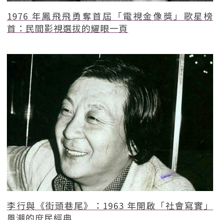
1976 年鳳飛飛勇奪首屆「電視金像獎」歌星榜
首：民間影視選拔的耀眼一頁
李行與《街頭巷尾》：1963 年開啟「社會寫實」
風潮的庶民經典