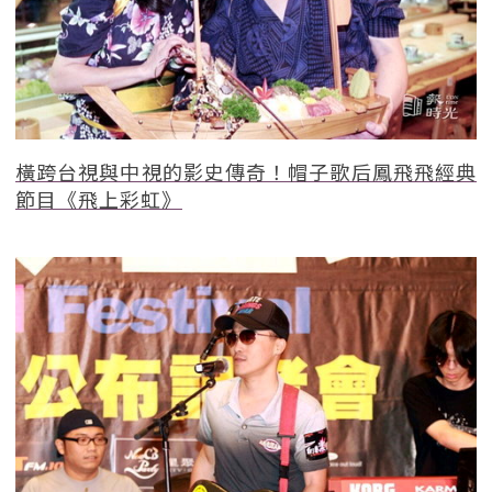
橫跨台視與中視的影史傳奇！帽子歌后鳳飛飛經典
節目《飛上彩虹》