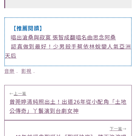
【推薦閱讀】
唱出滄桑與寂寞 張智成翻唱名曲思念阿桑
認真做到最好！少男殺手蔡依林蛻變人氣亞洲
天后
音樂
﹒
影視
﹒
←
上一篇
曾莞婷清純照出土！出道26年從小配角「土地
公傳奇」丫鬟演到台劇女神
下一篇
→