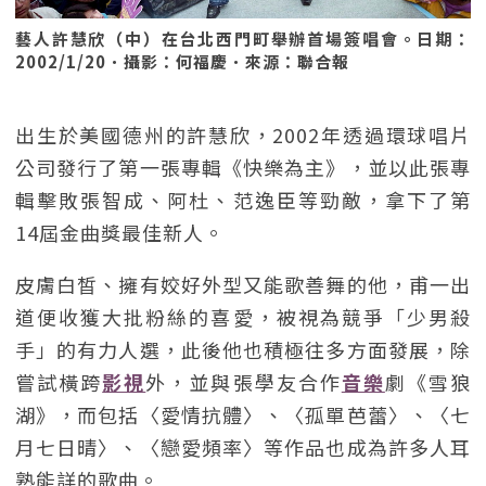
藝人許慧欣（中）在台北西門町舉辦首場簽唱會。日期：
2002/1/20．攝影：何福慶．來源：聯合報
出生於美國德州的許慧欣，2002年透過環球唱片
公司發行了第一張專輯《快樂為主》，並以此張專
輯擊敗張智成、阿杜、范逸臣等勁敵，拿下了第
14屆金曲獎最佳新人。
皮膚白皙、擁有姣好外型又能歌善舞的他，甫一出
道便收獲大批粉絲的喜愛，被視為競爭「少男殺
手」的有力人選，此後他也積極往多方面發展，除
嘗試橫跨
影視
外，並與張學友合作
音樂
劇《雪狼
湖》，而包括〈愛情抗體〉、〈孤單芭蕾〉、〈七
月七日晴〉、〈戀愛頻率〉等作品也成為許多人耳
熟能詳的歌曲。