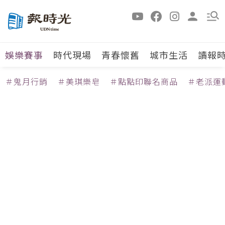
娛樂賽事
時代現場
青春懷舊
城市生活
讀報
＃鬼月行銷
＃美琪樂皂
＃點點印聯名商品
＃老派運