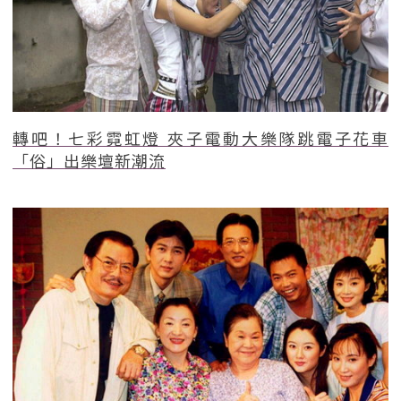
轉吧！七彩霓虹燈 夾子電動大樂隊跳電子花車
「俗」出樂壇新潮流