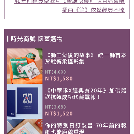
40年前經典聖誕片《聖誕快樂》 陳百強演唱
插曲《等》依然經典不敗
時光商號 懷舊選物
《獅王背後的故事》 統一獅首本
背號傳承攝影集
NT$4,000
NT$1,580
《中華隊X經典賽20年》加碼贈
送抗韓成功珍藏戰報！
NT$3,680
NT$1,520
你的特別日訂製書-70年前的報
紙也能原貌重現