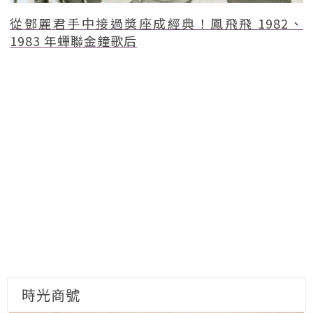
從鄧麗君手中接過獎座成經典！鳳飛飛 1982、
1983 年蟬聯金鐘歌后
時光商號