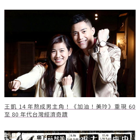
王凱 14 年熬成男主角！《加油！美玲》重現 60
至 80 年代台灣經濟奇蹟