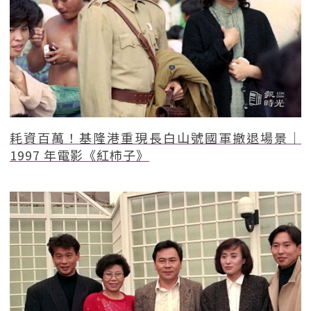
耗資百萬！基隆港重現長白山號國軍撤退場景｜
1997 年電影《紅柿子》