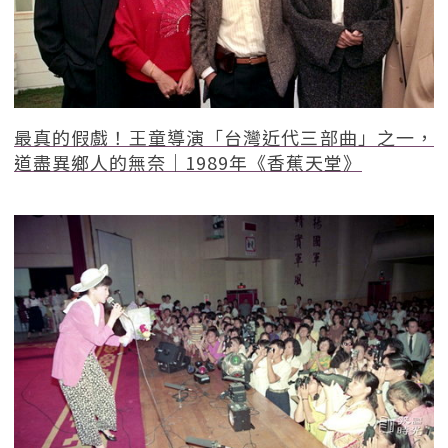
最真的假戲！王童導演「台灣近代三部曲」之一，
道盡異鄉人的無奈｜1989年《香蕉天堂》