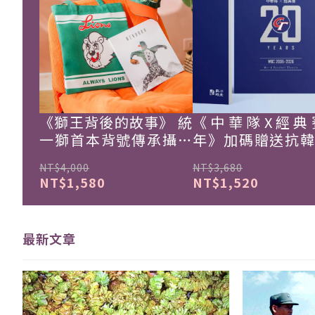
《獅王背後的故事》 統
《中華隊X經典
一獅首本背號傳承攝影
年》加碼贈送抗
集
珍藏戰報！
NT$4,000
NT$3,680
NT$1,580
NT$1,520
最新文章