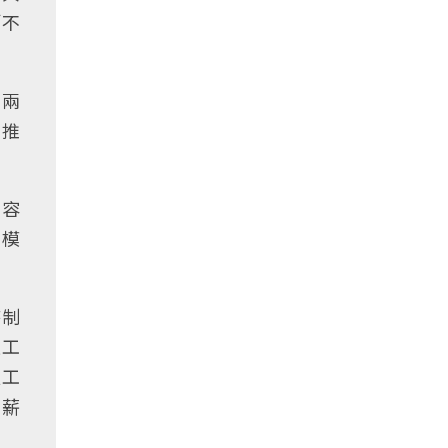
「不
，兩
再推
內容
的模
時制
班工
員工
倍薪