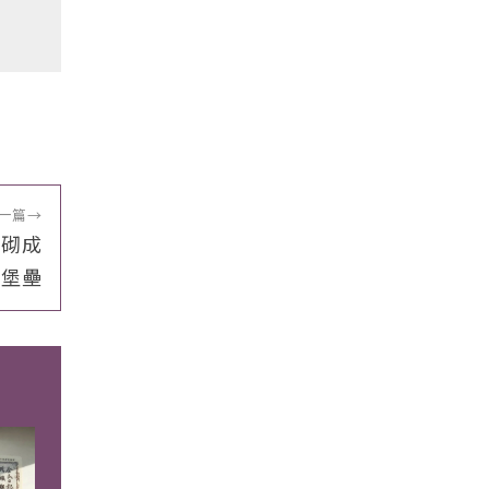
一篇
→
月砌成
堡壘