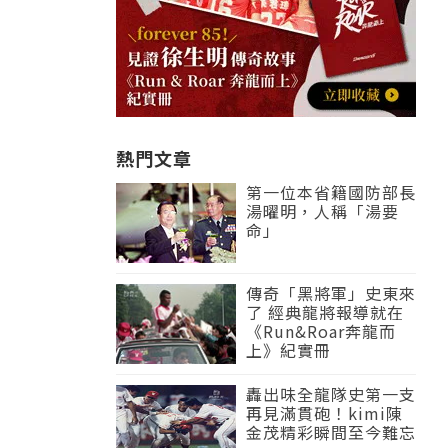
熱門文章
第一位本省籍國防部長
湯曜明，人稱「湯要
命」
傳奇「黑將軍」史東來
了 經典龍將報導就在
《Run&Roar奔龍而
上》紀實冊
轟出味全龍隊史第一支
再見滿貫砲！kimi陳
金茂精彩瞬間至今難忘