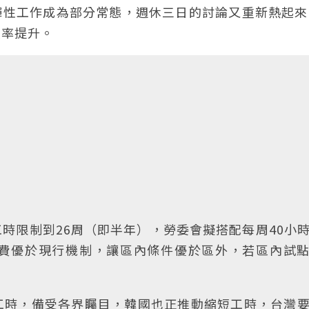
彈性工作成為部分常態，週休三日的討論又重新熱起來
效率提升。
時限制到26周（即半年），勞委會擬搭配每周40小
費優於現行機制，讓區內條件優於區外，若區內試
工時，備受各界矚目，韓國也正推動縮短工時，台灣