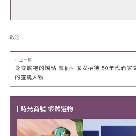
政治
﹒
←
上一篇
身穿旗袍的嬌點 鳳仙酒家女招待 50年代酒家
的靈魂人物
時光商號 懷舊選物