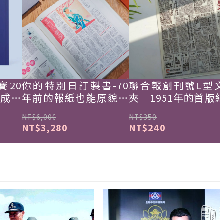
賽20
你的特別日訂製書-70
聯合報創刊號L型
韓成功
年前的報紙也能原貌重
夾｜1951年的首版
現
NT$6,000
NT$350
NT$3,280
NT$240