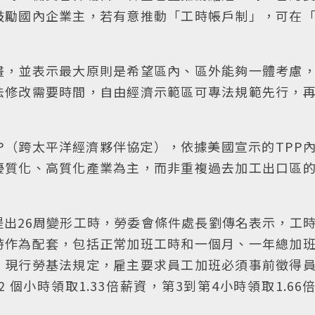
鼓勵國內企業主，若有意推動「工時帳戶制」，可在
畫，並表示最大原則是希望區內、區外能夠一體考慮
法修改需要時間，自由經濟示範區可專法規範先行，
P（跨太平洋經濟夥伴協定），依據美國宣示的TPP
優質化、高質化產業為主，而非重複過去加工出口區
出26周變形工時，勞委會條件處長劉傳名表示，工
時作為配套，包括正常加班工時和一個月、一年總加
。現行勞基法規定，雇主要求員工加班必須事前徵得
個小時領取1.33倍薪資，第3到第4小時領取1.66