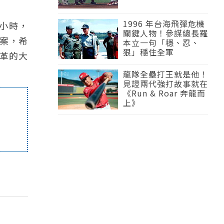
1996 年台海飛彈危機
0小時，
關鍵人物！參謀總長羅
案，希
本立一句「穩、忍、
狠」穩住全軍
革的大
龍隊全壘打王就是他！
見證兩代強打故事就在
《Run & Roar 奔龍而
上》