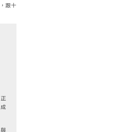
，跟十
時正
點成
要與