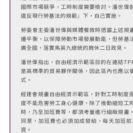
國際市場競爭，工時制度需要檢討。潘世偉
違反現行勞基法的規範」下，自己實施。
勞委會主委潘世偉與媒體餐敘時透露上述規
邊平衡，以保障勞動市場發展動能，但勞基
廣全國，落實馬英九總統的周休二日政見。
潘世偉指出，自由經濟示範區目的在連結TP
是高標準的貿易夥伴關係，因此區內也應以
式。
經建會規畫自由經濟示範區，針對工時制度提
度不能危害勞工身心健康，除了推動縮短工
時，乃至加班費等，都須考量進行細緻規畫
同意，加班費也必須加成發給，每天加班前2 
資。