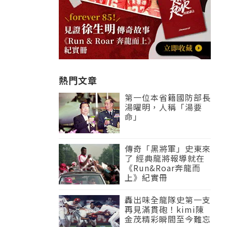
熱門文章
第一位本省籍國防部長
湯曜明，人稱「湯要
命」
傳奇「黑將軍」史東來
了 經典龍將報導就在
《Run&Roar奔龍而
上》紀實冊
轟出味全龍隊史第一支
再見滿貫砲！kimi陳
金茂精彩瞬間至今難忘