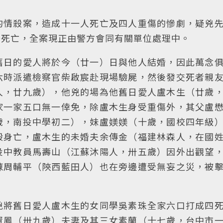
的情殺案，造成十一人死亡及四人重傷的慘劇，疑兇
場死亡，全案現正由警方會同有關單位處理中。
舊日的愛人將於今（廿一）日與他人結婚，因此萬念
六時派遣檢察官柴啟宸赴現場驗屍，然後發交死者親
人，廿九歲），他兇的場為他舊日愛人盧木生（廿歲
家一家五口無一倖免，除盧木生身受重傷外，其父盧
歲，南投中學初二），妹盧媄媄（十歲，國校四年級
殺身亡，盧木生的未婚夫余傳金（福建林森人，在國
投中教員馬壽山（江蘇沐陽人，卅五歲）因外出觀望
陳周輔平（陝西藍田人）也在旁邊遭受無妄之災，被
兇將舊日愛人盧木生的女同學吳素珠全家六口打成四
資鳳（卅九歲）夫妻及其三女素蘭（十七歲，台中市