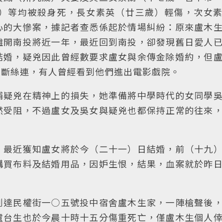
）等均被殺身死，長女素英（廿三歲）輕傷，次女
心的大慘案，據記者查悉係起於情場糾紛：原來盧木
離開南投將近一年，最近回到南投，卻發現舊日愛人
結婚，疑兇因此曾經數要求盧女與余傳金除婚約，但
耦斷絲連，有人曾經看到他們進出電影戲院。
補疑兇在精神上的損失，她準備將中學時代的女同學
然受阻，不過盧女及吳女與疑兇也都保持正常的往來
，最近獲知盧女將於今（二十一）日結婚，前（十九
購買布料及結婚用品，因妒生恨，結果，血案就於昨
到達民權街一○五號投中宿舍盧木生家，一陣槍聲後
盧台生也於今晨十時十五分傷重死亡，僅盧木生個人