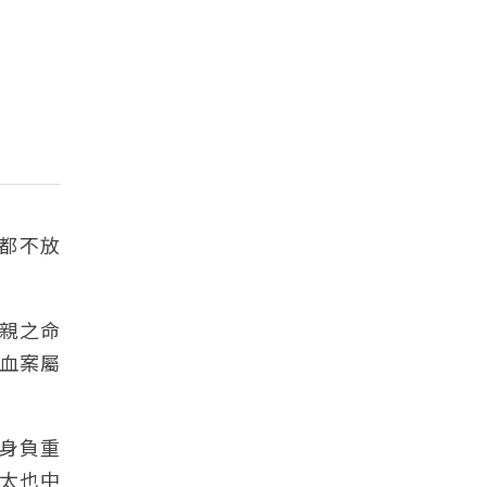
小都不放
親之命
血案屬
身負重
太也中