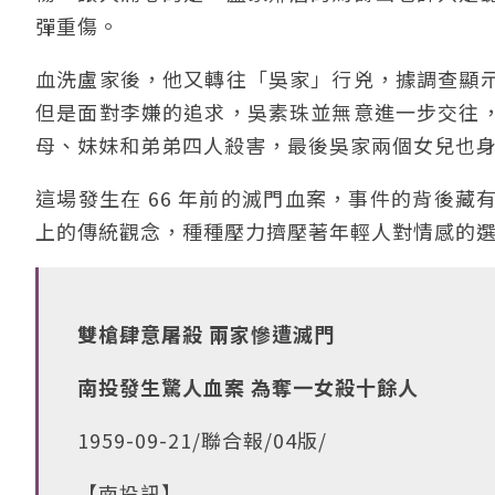
彈重傷。
血洗盧家後，他又轉往「吳家」行兇，據調查顯
但是面對李嫌的追求，吳素珠並無意進一步交往
母、妹妹和弟弟四人殺害，最後吳家兩個女兒也
這場發生在 66 年前的滅門血案，事件的背後
上的傳統觀念，種種壓力擠壓著年輕人對情感的
雙槍肆意屠殺 兩家慘遭滅門
南投發生驚人血案 為奪一女殺十餘人
1959-09-21/聯合報/04版/
【南投訊】