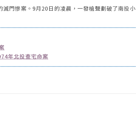
的滅門慘案。9月20日的凌晨，一發槍聲劃破了南投
案
974年北投查宅命案