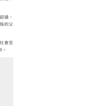
認識，
珠的父
、社會至
劇。