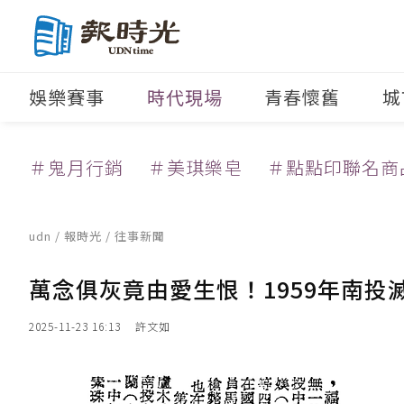
娛樂賽事
時代現場
青春懷舊
城
＃鬼月行銷
＃美琪樂皂
＃點點印聯名商
udn
/
報時光
/
往事新聞
萬念俱灰竟由愛生恨！1959年南投
2025-11-23 16:13
許文如