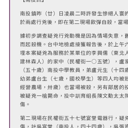
南投鎮昨（廿）日凌晨二時許發生慘絕人寰
於兩處行兇後，即在第二現場飲彈自殺，當
據初步調查疑兇行兇動機是因為情場失意，
而起殺機。台中地檢處接獲報告後，於上午
埋本案疑兇為服務於某單位的李興儒（東北
建林森人）的家中（民權街一○五號），盧
（五十歲）南投中學教員，弟盧元生（十四
幼弟盧台生（七歲，國校學生）等四人均被
經營農場，卅歲）也當場被殺，另有鄰居的
被疑兇一槍斃命，投中訓育組長陳文勳太太
傷。
第二現場在民權街五十七號宴堂電器行，疑
傷，計吳宴堂（南投人，四十四歲），吳張