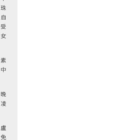
素珠
生自
已受
盧女
吳素
，中
）晚
日凌
，盧
倖免