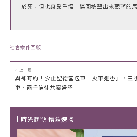
於死，但也身受重傷。連聞槍聲出來觀望的
社會案件回顧
﹒
←
上一篇
與神有約！汐止聖德宮包車「火車進香」，三
車、兩千信徒共襄盛舉
時光商號 懷舊選物