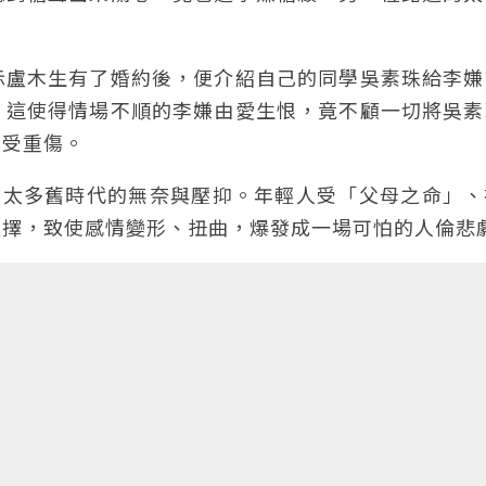
示盧木生有了婚約後，便介紹自己的同學吳素珠給李嫌
，這使得情場不順的李嫌由愛生恨，竟不顧一切將吳素
身受重傷。
藏有太多舊時代的無奈與壓抑。年輕人受「父母之命」
選擇，致使感情變形、扭曲，爆發成一場可怕的人倫悲