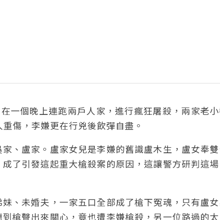
槍，在一個晚上連跑兩戶人家，進行瘋狂屠殺，兩家老
 人重傷，李嫌更在行兇後飲彈自盡。
吳家、盧家。盧家女兒是李嫌的舊識盧木生，盧女奉雙
，成了引發這起重大槍殺案的原因，這讓警方研判這場
弟妹、未婚夫，一家五口全部成了槍下冤魂，只有盧女
聽到槍聲出來關心，竟也遭李嫌槍殺，另一位路過的太