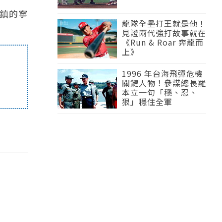
小鎮的寧
龍隊全壘打王就是他！
見證兩代強打故事就在
《Run & Roar 奔龍而
上》
1996 年台海飛彈危機
關鍵人物！參謀總長羅
本立一句「穩、忍、
狠」穩住全軍