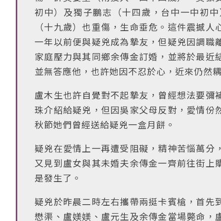
初中）及獨子鵬志（十四歲，台中一中初中
（十九歲）也重傷，生命垂危。這件震撼人
一年以前便與疑兇成為摯友，但疑兇因調職
家庭壓力與其同鄉余傳金訂婚，並將於最近
並無答應他，也許她因不忍於心，近來仍然
盧木生也許自覺對不起摯友，曾經想法要彌
珠介紹給疑兇，但因吳家父母反對，愛情份
秋節她們曾經送給疑兇一盒月餅。
疑兇在愛情上一再遭受阻礙，精神苦惱萬分
又見到盧女與其未婚夫余傳金一齊前往街上
是發生了。
疑兇於昨晨二時左右攜帶兩挺卡賓槍，首先
懋渠、盧媄媄、盧元生及余傳金當場斃命，