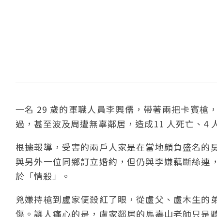
一名 29 歲的軍職人員李興儒，帶著兩把卡賓
過，甚至波及周遭無辜鄰居，造成11 人死亡、4
根據報導，受害的兩戶人家是在當地頗負盛名的
與另外一位同鄉訂立婚約，但仍與李嫌藕斷絲連
於「情殺」。
兇嫌持槍到盧家便殺紅了眼，從盧父、盧木生的
傷。讓人痛心的是，盧家鄰居的馬壽山老師只是