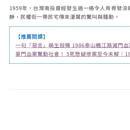
1959年，台灣南投曾經發生過一樁令人背脊發涼
靜，民權街一帶民宅傳來淒厲的驚叫與騷動。
【推薦閱讀】
一句「惡言」萌生殺機 1986泰山楓江路滅門血
豪門血案驚動社會！ 5死懸疑慘案至今未解｜1