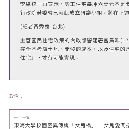
李總統一再宣示，勞工住宅每坪六萬元不是
行政院勞委會已就此成立研議小組，將在下
(紀者黃秀義-台北)
主管國民住宅政策的內政部營建署官員昨(1
完全不考慮土地、開發的成本，以及住宅的
住宅」，才有可能實現。
政治
﹒
←
上一篇
東海大學校園靈異傳說「女鬼橋」 女鬼愛問