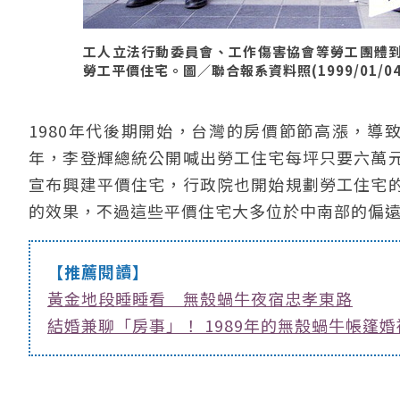
工人立法行動委員會、工作傷害協會等勞工團體
勞工平價住宅。圖／聯合報系資料照(1999/01/0
1980年代後期開始，台灣的房價節節高漲，導致
年，李登輝總統公開喊出勞工住宅每坪只要六萬
宣布興建平價住宅，行政院也開始規劃勞工住宅
的效果，不過這些平價住宅大多位於中南部的偏
【推薦閱讀】
黃金地段睡睡看 無殼蝸牛夜宿忠孝東路
結婚兼聊「房事」！ 1989年的無殼蝸牛帳篷婚