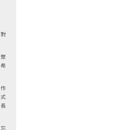
絕對
灣聚
，希
是作
方式
市長
能忘