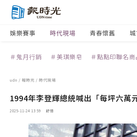
娛樂賽事
時代現場
青春懷舊
城
＃鬼月行銷
＃美琪樂皂
＃點點印聯名商
udn
/
報時光
/
時代現場
1994年李登輝總統喊出「每坪六萬
2025-11-24 13:59
舒憶