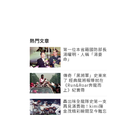
熱門文章
第一位本省籍國防部長
湯曜明，人稱「湯要
命」
傳奇「黑將軍」史東來
了 經典龍將報導就在
《Run&Roar奔龍而
上》紀實冊
轟出味全龍隊史第一支
再見滿貫砲！kimi陳
金茂精彩瞬間至今難忘