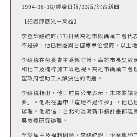
1994-06-18/經濟日報/03版/綜合新聞
【記者邱展光－高雄】
李登輝總統昨(17)日到高雄市與碼頭工會
不是夢，他已積極與台糖等單位協商，以土
李總統在勞委會主委趙守博、高雄市長吳敦
和化工及楠梓加工區巡視。高雄市碼頭工會
望政府協助工人解決住的問題。
李總統指出，他日前曾公開表示，未來要讓
夢」。他現在重申「這絕不是作夢」，他已
辦理。他相信，台北的淡海新市鎮計畫都能
吳敦義研究辦理。
至於雇主及福利問題，李總統說，企業與勞