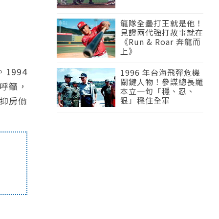
龍隊全壘打王就是他！
見證兩代強打故事就在
《Run & Roar 奔龍而
上》
1994
1996 年台海飛彈危機
關鍵人物！參謀總長羅
呼籲，
本立一句「穩、忍、
抑房價
狠」穩住全軍