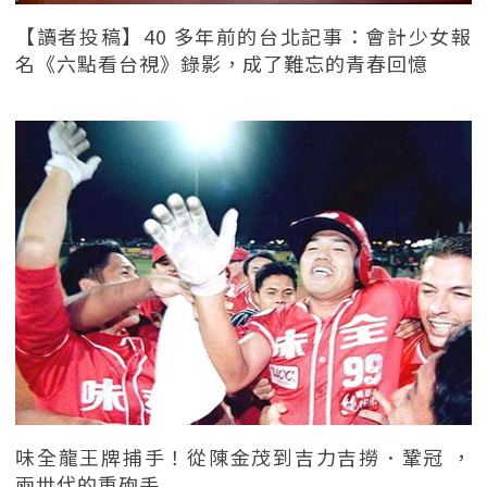
【讀者投稿】40 多年前的台北記事：會計少女報
名《六點看台視》錄影，成了難忘的青春回憶
味全龍王牌捕手！從陳金茂到吉力吉撈．鞏冠 ，
兩世代的重砲手