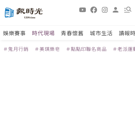
娛樂賽事
時代現場
青春懷舊
城市生活
讀報
＃鬼月行銷
＃美琪樂皂
＃點點印聯名商品
＃老派運