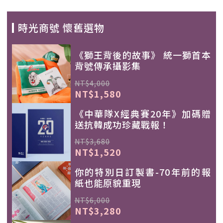
時光商號 懷舊選物
《獅王背後的故事》 統一獅首本
背號傳承攝影集
NT$4,000
NT$1,580
《中華隊X經典賽20年》加碼贈
送抗韓成功珍藏戰報！
NT$3,680
NT$1,520
你的特別日訂製書-70年前的報
紙也能原貌重現
NT$6,000
NT$3,280