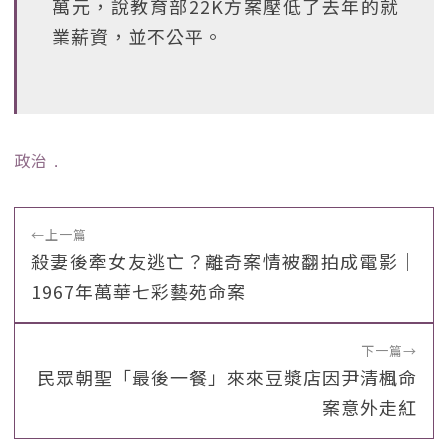
萬元，說教育部22K方案壓低了去年的就
業薪資，並不公平。
政治
﹒
←
上一篇
殺妻後牽女友逃亡？離奇案情被翻拍成電影｜
1967年萬華七彩藝苑命案
下一篇
→
民眾朝聖「最後一餐」來來豆漿店因尹清楓命
案意外走紅