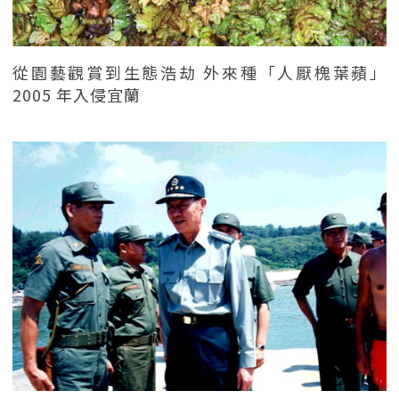
從園藝觀賞到生態浩劫 外來種「人厭槐葉蘋」
2005 年入侵宜蘭