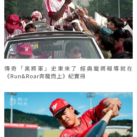
傳奇「黑將軍」史東來了 經典龍將報導就在
《Run&Roar奔龍而上》紀實冊