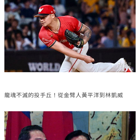
龍魂不滅的投手丘！從金臂人黃平洋到林凱威