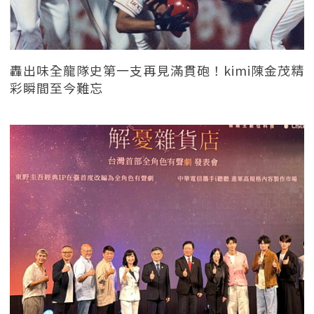
轟出味全龍隊史第一支再見滿貫砲！kimi陳金茂精
彩瞬間至今難忘