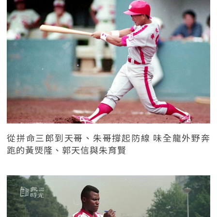
從拼命三郎到天哥、朱哥撐起防線 味全龍外野奔
跑的黃煚隆、郭天信與朱育賢