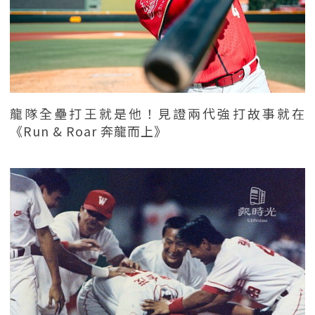
龍隊全壘打王就是他！見證兩代強打故事就在
《Run & Roar 奔龍而上》