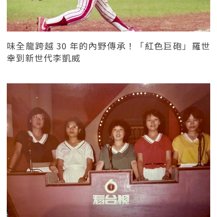
味全龍跨越 30 年的內野傳承！「紅色巨砲」羅世
幸到新世代李凱威