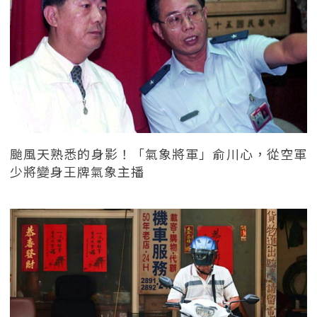
颱風天熟悉的身影！「氣象將軍」俞川心，從空軍
少將變身王牌氣象主播