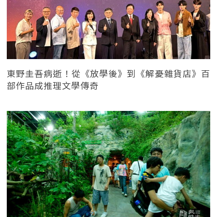
東野圭吾病逝！從《放學後》到《解憂雜貨店》百
部作品成推理文學傳奇