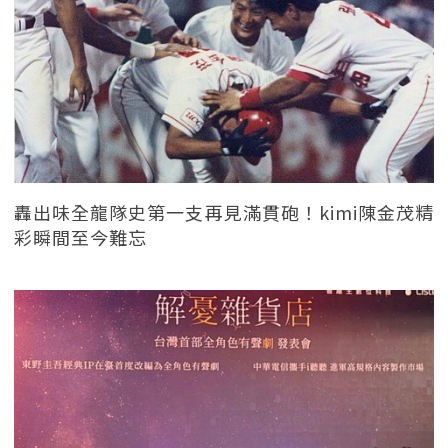
轟出味全龍隊史第一支再見滿貫砲！kimi陳金茂精
彩瞬間至今難忘