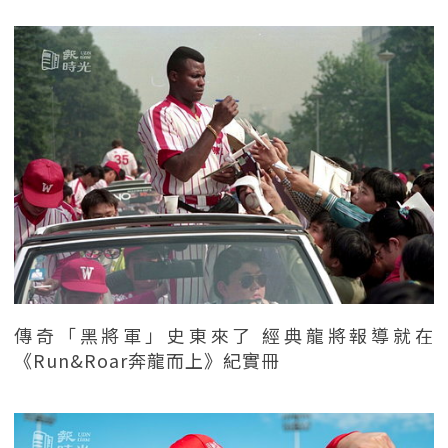
傳奇「黑將軍」史東來了 經典龍將報導就在
《Run&Roar奔龍而上》紀實冊