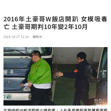
2016年土豪哥W飯店開趴 女模吸毒
亡 土豪哥期判10年變2年10月
2025-10-27 11:24
報時光
北檢偵結Ｗ飯店郭姓小模命案，上午朱家龍搭乘警備車借提