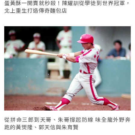
蛋黃酥一開賣就秒殺！陳耀訓從學徒到世界冠軍，
北上重生打造傳奇麵包店
從拼命三郎到天哥、朱哥撐起防線 味全龍外野奔
跑的黃煚隆、郭天信與朱育賢