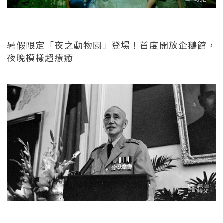
暑假限定「夜之動物園」登場！首度開放企鵝館，
夜晚模樣超療癒