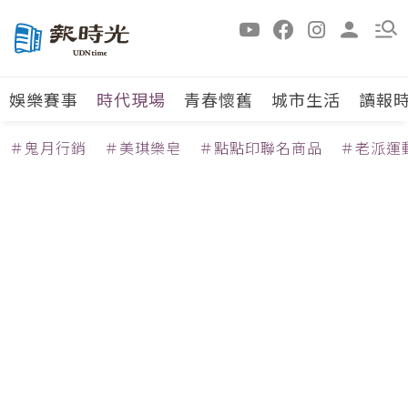
娛樂賽事
時代現場
青春懷舊
城市生活
讀報
＃鬼月行銷
＃美琪樂皂
＃點點印聯名商品
＃老派運