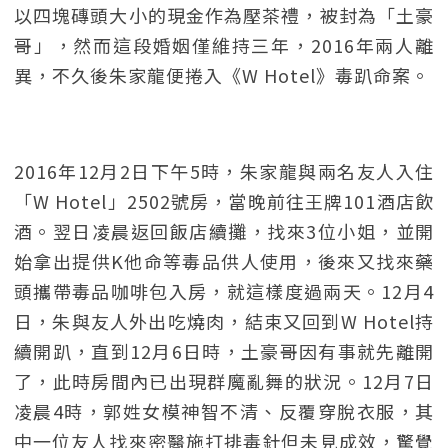
以四塊磚頭大小的現金作為壓茶禮，被封為「土豪
哥」，然而這段婚姻僅維持三年，2016年兩人離
異，不久後朱家龍便捲入《W Hotel》毒趴命案。
2016年12月2日下午5時，朱家龍與兩名友人入住
「W Hotel」2502號房，當晚前往王牌101酒店飲
酒。翌日凌晨返回飯店續攤，找來3位小姐，並開
始拿出提供K他命等毒品供人使用，後來又找來藥
頭攜帶毒品咖啡包入房，就這樣度過兩天。12月4
日，朱與友人外出吃燒肉，結束又回到W Hotel持
續開趴，直到12月6日時，土豪哥因有事就先離開
了，此時房間內已出現群魔亂舞的狀況。12月7日
凌晨4時，郭姓女模神智不清、反覆穿脫衣服，其
中一位友人找來密醫施打排毒針但未見成效，驚覺