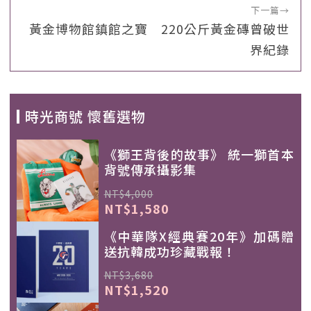
下一篇
→
黃金博物館鎮館之寶 220公斤黃金磚曾破世
界紀錄
時光商號 懷舊選物
《獅王背後的故事》 統一獅首本
背號傳承攝影集
NT$4,000
NT$1,580
《中華隊X經典賽20年》加碼贈
送抗韓成功珍藏戰報！
NT$3,680
NT$1,520