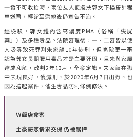
一發不可收拾時，兩位友人便攙扶郭女下樓搭計程
車送醫，轉診至榮總後仍宣告不治。
經檢驗，郭女體內含高濃度PMA（俗稱「喪屍
藥」）及多種毒品。法院審理後，一、二審皆以使
人吸毒致死罪判朱家龍10年徒刑，但高院更一審
認為郭女長期服用毒品才是主要死因，且朱與家屬
達成和解，改判2年10月，全案定讞。朱家龍在獄
中表現良好，獲減刑，於2020年6月7日出獄。也
因為這起案件，催生毒品防制條例修法。
Ｗ飯店命案
土豪哥悲情求交保 仍被羈押