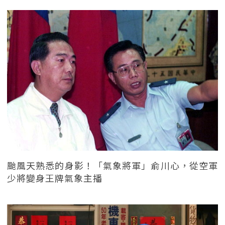
颱風天熟悉的身影！「氣象將軍」俞川心，從空軍
少將變身王牌氣象主播