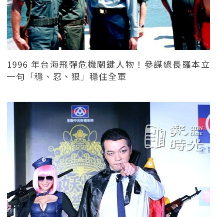
1996 年台海飛彈危機關鍵人物！參謀總長羅本立
一句「穩、忍、狠」穩住全軍