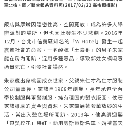
至北檢。圖／聯合報系資料照(2017/02/22 高彬原攝影)
飯店與摩鐵因隱密性高、空間寬敞，成為許多人舉
辦派對的場所，但也因此發生不少悲劇。2016年
12月，台北市信義區知名的「W Hotel」發生一起
震驚社會的命案。一名綽號「土豪哥」的男子朱家
龍在房內開趴，混用多種毒品，導致郭姓女模吸毒
過量死亡，引發社會譁然。
朱家龍出身桃園成衣世家，父親朱仁才為仁才服裝
公司董事長，家族自1969年創業，長年承包全台
學校制服與軍警制服，擁有穩固的製衣版圖。仗著
家族雄厚的資金與資源，朱家龍過著奢華放縱的生
活，常出入聲色場所開趴。2013年，他高調迎娶
「東吳校花」爆紅，動用勞斯萊斯名車、婚禮當天