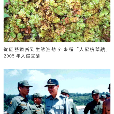
從園藝觀賞到生態浩劫 外來種「人厭槐葉蘋」
2005 年入侵宜蘭