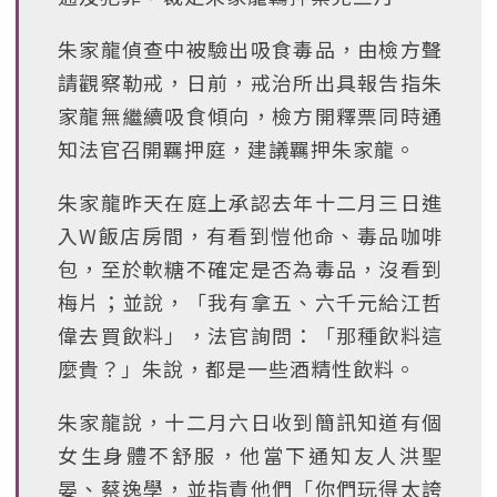
朱家龍偵查中被驗出吸食毒品，由檢方聲
請觀察勒戒，日前，戒治所出具報告指朱
家龍無繼續吸食傾向，檢方開釋票同時通
知法官召開羈押庭，建議羈押朱家龍。
朱家龍昨天在庭上承認去年十二月三日進
入W飯店房間，有看到愷他命、毒品咖啡
包，至於軟糖不確定是否為毒品，沒看到
梅片；並說，「我有拿五、六千元給江哲
偉去買飲料」，法官詢問：「那種飲料這
麼貴？」朱說，都是一些酒精性飲料。
朱家龍說，十二月六日收到簡訊知道有個
女生身體不舒服，他當下通知友人洪聖
晏、蔡逸學，並指責他們「你們玩得太誇