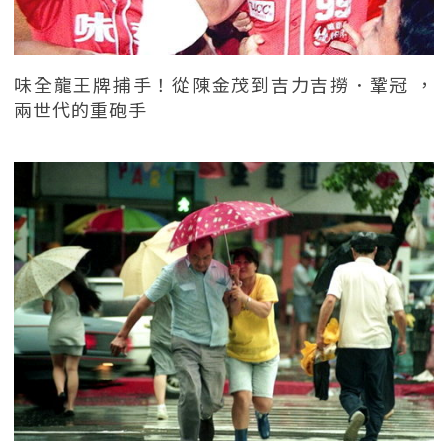
味全龍王牌捕手！從陳金茂到吉力吉撈．鞏冠 ，
兩世代的重砲手