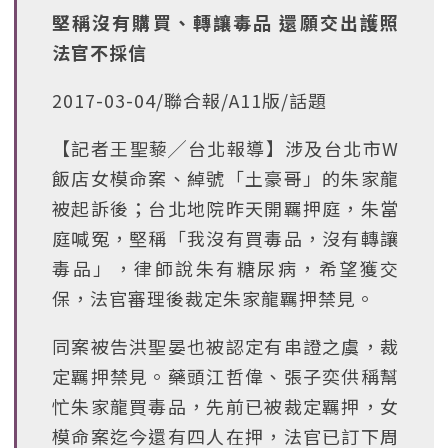
堅稱沒有購買、轉讓毒品 還願交出護照
法官不採信
2017-03-04/聯合報/A11版/話題
【記者王聖藜╱台北報導】涉及台北市W
飯店女模命案、綽號「土豪哥」的朱家龍
被起訴後；台北地院昨天開羈押庭，朱當
庭喊冤，堅稱「我沒有買毒品，沒有轉讓
毒品」，律師說朱有糖尿病，希望獲交
保，法官審理後裁定朱家龍羈押禁見。
同案被告洪聖晏也被認定有串證之虞，裁
定羈押禁見。藥頭江哲偉、張子奕供稱幫
忙朱家龍買毒品，先前已被裁定羈押，女
模命案迄今還有四人在押，法官已訂下周