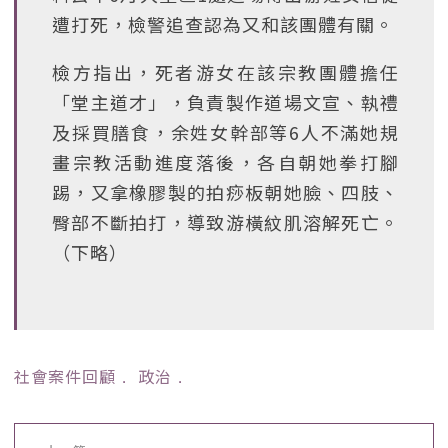
遭打死，檢警追查認為又和該團體有關。
檢方指出，死者游女在該宗教團體擔任
「堂主道才」，負責製作道場文宣、執禮
及採買膳食，余姓女幹部等6人不滿她規
畫宗教活動進度落後，各自朝她拳打腳
踢，又拿橡膠製的拍痧板朝她臉、四肢、
臀部不斷拍打，導致游橫紋肌溶解死亡。
（下略）
社會案件回顧
﹒
政治
﹒