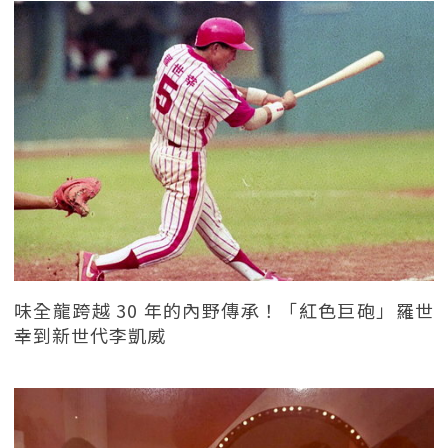
味全龍跨越 30 年的內野傳承！「紅色巨砲」羅世
幸到新世代李凱威