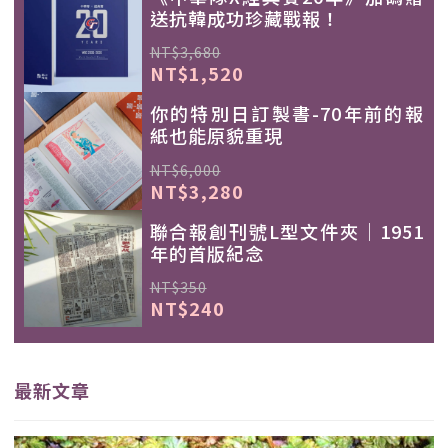
送抗韓成功珍藏戰報！
NT$3,680
NT$1,520
你的特別日訂製書-70年前的報
紙也能原貌重現
NT$6,000
NT$3,280
聯合報創刊號L型文件夾｜1951
年的首版紀念
NT$350
NT$240
最新文章