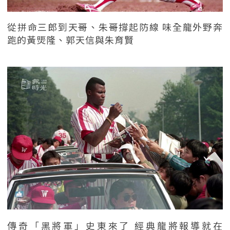
從拼命三郎到天哥、朱哥撐起防線 味全龍外野奔
跑的黃煚隆、郭天信與朱育賢
傳奇「黑將軍」史東來了 經典龍將報導就在