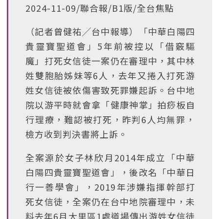
2024-11-09/聯合報/B1版/全台焦點
（記者曾健祐╱台中報導）「中華白陽四
貴靈寶聖道會」5年前被控以「借竅驅
魔」打死女信徒一案仍在審理中，其中林
姓雙胞胎姊妹等6人，去年又捲入打死游
姓女信徒被依傷害致死罪嫌起訴。台中地
院以游平時就會拿「健康神掌」拍痧板自
行理療，難認被打死，昨判6人均無罪，
檢方收到判決書將上訴。
全案源於女子林欣月2014年成立「中華
白陽四貴靈寶聖道會」，後改名「中華日
行一善學會」，2019年涉嫌指揮幹部打
死女信徒，全案仍在台中地院審理中，未
料去年6月大里區1處道場傳出游姓女信徒