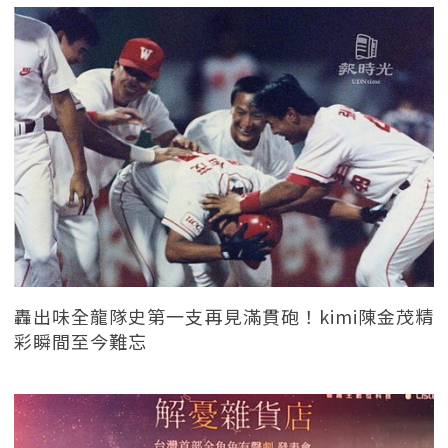
轟出味全龍隊史第一支再見滿貫砲！kimi陳金茂精
彩瞬間至今難忘