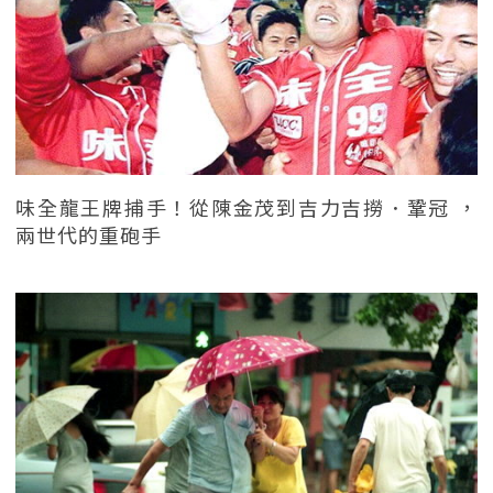
味全龍王牌捕手！從陳金茂到吉力吉撈．鞏冠 ，
兩世代的重砲手