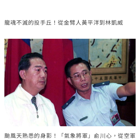
龍魂不滅的投手丘！從金臂人黃平洋到林凱威
颱風天熟悉的身影！「氣象將軍」俞川心，從空軍