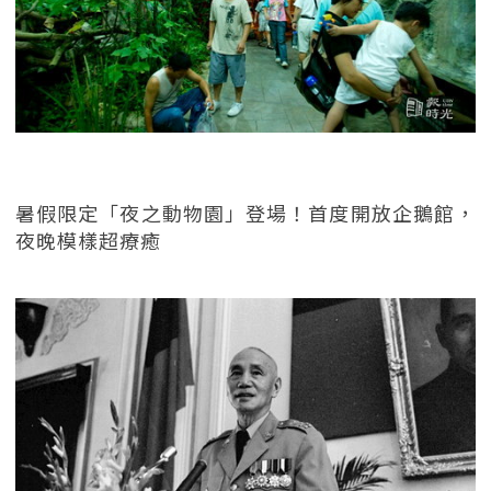
暑假限定「夜之動物園」登場！首度開放企鵝館，
夜晚模樣超療癒