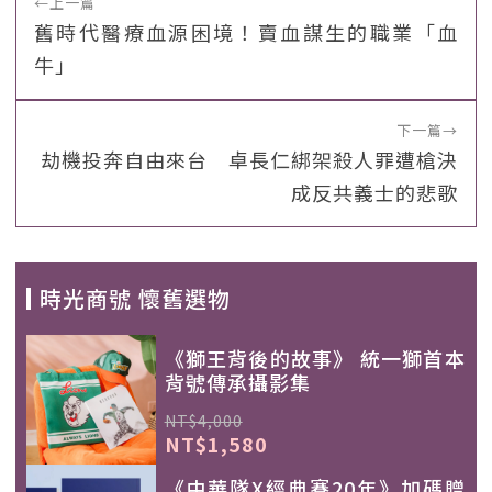
←
上一篇
舊時代醫療血源困境！賣血謀生的職業「血
牛」
下一篇
→
劫機投奔自由來台 卓長仁綁架殺人罪遭槍決
成反共義士的悲歌
時光商號 懷舊選物
《獅王背後的故事》 統一獅首本
背號傳承攝影集
NT$4,000
NT$1,580
《中華隊X經典賽20年》加碼贈