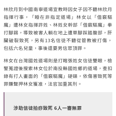
林欣月到中國南寧道場宣教時因女子因不聽林欣月
指揮行事，「睡在非指定道場」林女以「借竅驅
魔」遭林女指揮許姓、林姓女幹部「借竅驅魔」拳
打腳踢，導致被害人躺在地上遭單腳踩踏腹部，肝
臟破裂致死，另有13名信徒不聽從管教被打傷，
包括六名兒童，事後還要男信眾頂罪。
林女在台灣國姓道場則是打瞎張姓女信徒雙眼，檢
警蒐證後搜索林女位於南投縣國姓鄉的道場，查扣
錄有打人畫面的「借竅驅魔」硬碟，依傷害致死等
罪嫌聲押林女獲准，法官加重其刑。
涉助信徒拍痧致死 6人一審無罪