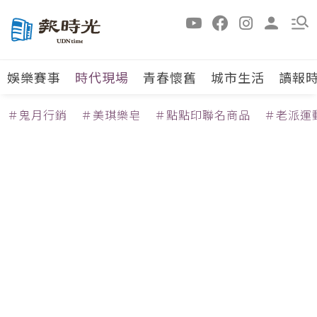
娛樂賽事
時代現場
青春懷舊
城市生活
讀報
＃鬼月行銷
＃美琪樂皂
＃點點印聯名商品
＃老派運