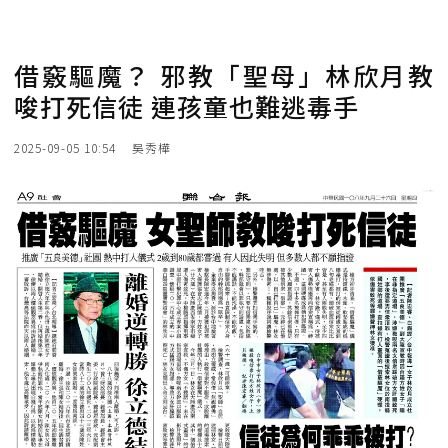
借竅驅魔？ 邪教「聖母」林欣月教
唆打死信徒 連孩童也難逃毒手
2025-09-05 10:54
吳秀樺