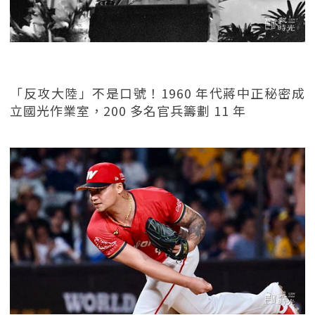
「反攻大陸」不是口號！1960 年代蔣中正秘密成
立國光作業室，200 多名官兵籌劃 11 年