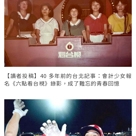
【讀者投稿】40 多年前的台北記事：會計少女報
名《六點看台視》錄影，成了難忘的青春回憶