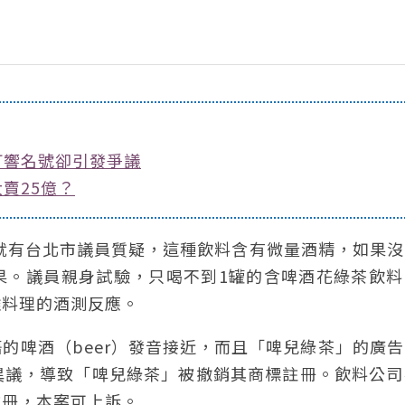
打響名號卻引發爭議
賣25億？
，就有台北市議員質疑，這種飲料含有微量酒精，如果
果。議員親身試驗，只喝不到1罐的含啤酒花綠茶飲料
雞料理的酒測反應。
的啤酒（beer）發音接近，而且「啤兒綠茶」的廣
異議，導致「啤兒綠茶」被撤銷其商標註冊。飲料公司
註冊，本案可上訴。