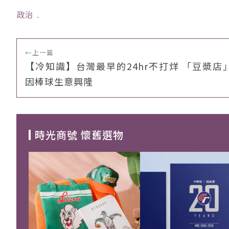
政治
﹒
←
上一篇
【冷知識】台灣最早的24hr不打烊 「豆漿店
因棒球生意興隆
時光商號 懷舊選物