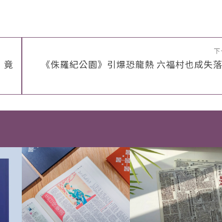
下
」竟
《侏羅紀公園》引爆恐龍熱 六福村也成失