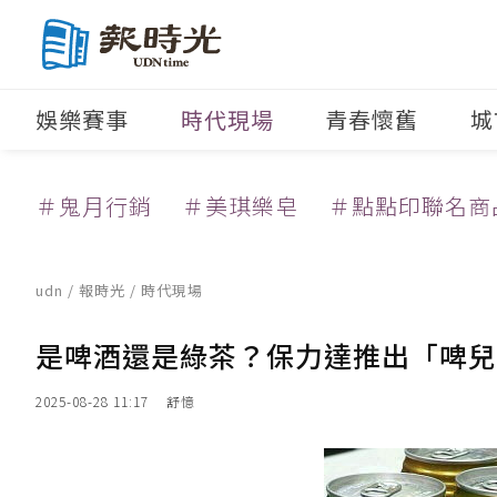
娛樂賽事
時代現場
青春懷舊
城
＃鬼月行銷
＃美琪樂皂
＃點點印聯名商
udn
/
報時光
/
時代現場
是啤酒還是綠茶？保力達推出「啤兒
2025-08-28 11:17
舒憶