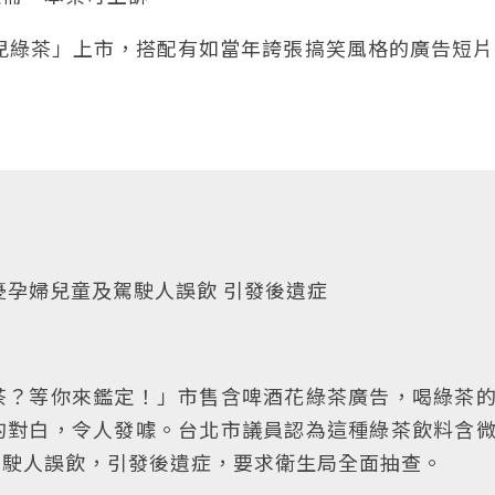
畢兒綠茶」上市，搭配有如當年誇張搞笑風格的廣告短
憂孕婦兒童及駕駛人誤飲 引發後遺症
茶？等你來鑑定！」市售含啤酒花綠茶廣告，喝綠茶
的對白，令人發噱。台北市議員認為這種綠茶飲料含
駕駛人誤飲，引發後遺症，要求衛生局全面抽查。