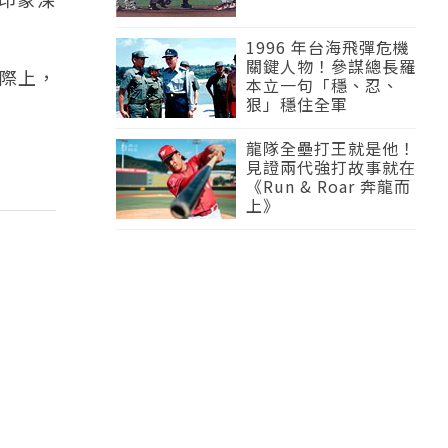
1996 年台海飛彈危機
關鍵人物！參謀總長羅
際上，
本立一句「穩、忍、
狠」穩住全軍
龍隊全壘打王就是他！
見證兩代強打故事就在
《Run & Roar 奔龍而
上》