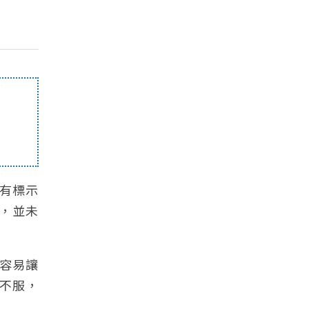
沒有標示
，並未
告容易讓
不服，