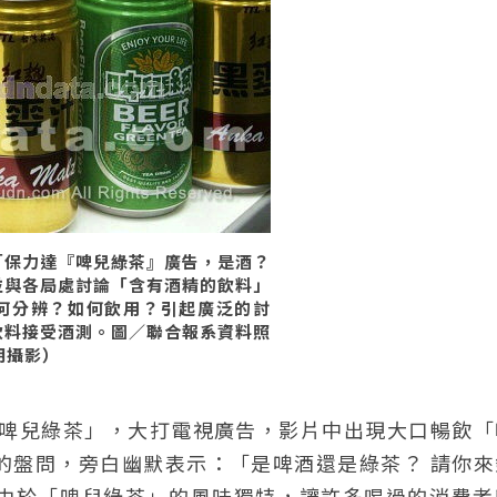
「保力達『啤兒綠茶』廣告，是酒？
並與各局處討論「含有酒精的飲料」
何分辨？如何飲用？引起廣泛的討
飲料接受酒測。圖／聯合報系資料照
忠明攝影）
「啤兒綠茶」，大打電視廣告，影片中出現大口暢飲「
的盤問，旁白幽默表示：「是啤酒還是綠茶？ 請你來
由於「啤兒綠茶」的風味獨特，讓許多喝過的消費者