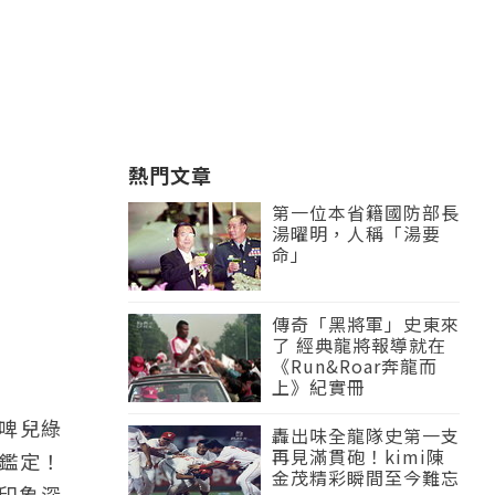
熱門文章
第一位本省籍國防部長
湯曜明，人稱「湯要
命」
傳奇「黑將軍」史東來
了 經典龍將報導就在
《Run&Roar奔龍而
上》紀實冊
啤兒綠
轟出味全龍隊史第一支
再見滿貫砲！kimi陳
鑑定！
金茂精彩瞬間至今難忘
印象深