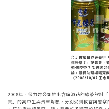
台北市議員昨天舉行
還是茶？」記者會，
如何控管？民眾該如
論，議員助理場喝完
（2008/10/07 王
2008年，保力達公司推出含啤酒花的綠茶飲料
茶」的高中生與汽車駕駛，分別受到教官與警察
」這句廣告語風靡一時，引發許多觀眾的好奇。