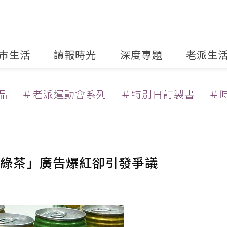
市生活
讀報時光
深度專題
老派生
品
＃老派運動會系列
＃特別日訂製書
＃
綠茶」廣告爆紅卻引發爭議