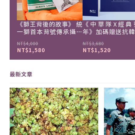
《獅王背後的故事》 統
《中華隊X經典
一獅首本背號傳承攝影
年》加碼贈送抗
集
珍藏戰報！
NT$4,000
NT$3,680
NT$1,580
NT$1,520
最新文章