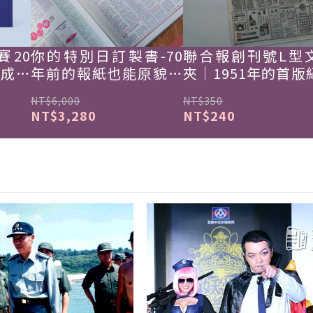
賽20
你的特別日訂製書-70
聯合報創刊號L型
韓成功
年前的報紙也能原貌重
夾｜1951年的首版
現
NT$6,000
NT$350
NT$3,280
NT$240