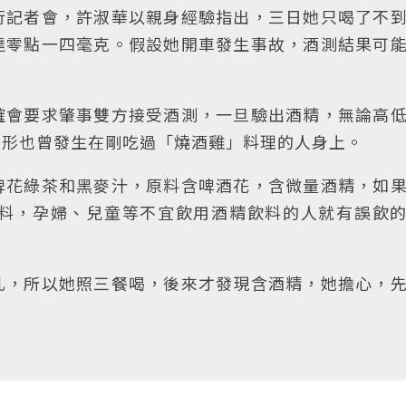
行記者會，許淑華以親身經驗指出，三日她只喝了不
達零點一四毫克。假設她開車發生事故，酒測結果可
確會要求肇事雙方接受酒測，一旦驗出酒精，無論高
情形也曾發生在剛吃過「燒酒雞」料理的人身上。
啤花綠茶和黑麥汁，原料含啤酒花，含微量酒精，如
料，孕婦、兒童等不宜飲用酒精飲料的人就有誤飲
乳，所以她照三餐喝，後來才發現含酒精，她擔心，