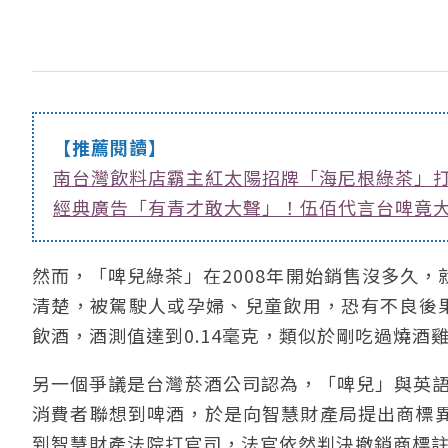
【推薦閱讀】
南台灣飲料店霸主紅太陽招牌「海尼根綠茶」
經典廣告「有青才敢大聲」！伍佰代言台啤竟大
然而，「啤兒綠茶」在2008年開始銷售沒多久
清楚，被駕駛人或孕婦、兒童飲用，恐有不良後
飲酒，酒測值達到0.14毫克，類似於剛吃過燒酒
另一個爭議是台灣菸酒公司認為，「啤兒」與英語
消費者聯想到啤酒，於是向智慧財產局提出商標
到智慧財產法院打官司，法官依然判決撤銷商標