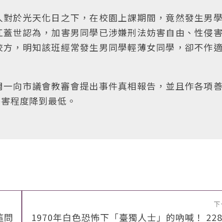
人對於光天化日之下，在校園上課期間，竟然發生男
江蓋世認為，加害男同學已涉嫌刑法妨害自由、性侵
校方，明知該班經常發生男同學輕薄女同學，卻不作
周一向市議會教審會提出事件真相報告，並且作各項
傷害程度降到最低。
下
這問
1970年白色恐怖下「臺獨人士」的吶喊！ 22