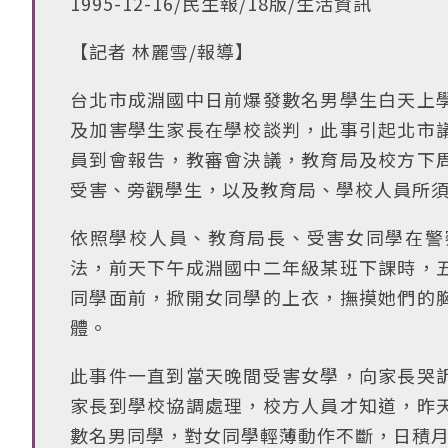
1995-12-16/民生報/18版/生活資訊
【記者 林麗雪/報導】
台北市成淵國中日前爆發數名男學生白天上
及加害學生家長在學校談判，此事引起北市
員到會報告，教審會決議，教育局及校方下
受害、旁觀學生，以及教育局、學校人員所
依照學校人員、教育局長、受害女同學在警
法，前天下午成淵國中二年級某班下課時，
同學面前，掀開女同學的上衣，撫摸她們的
體。
此事件一直到當天晚間受害女學，向家長哭
家長到學校協調處理，校方人員才知道，昨
數名男同學，對女同學輕薄動作不斷，日積