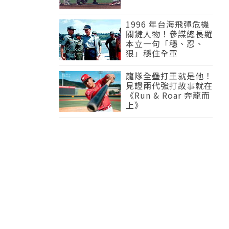
1996 年台海飛彈危機
關鍵人物！參謀總長羅
本立一句「穩、忍、
狠」穩住全軍
龍隊全壘打王就是他！
見證兩代強打故事就在
《Run & Roar 奔龍而
上》