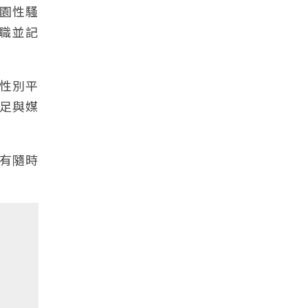
園性騷
職並記
性別平
足與媒
有隨時