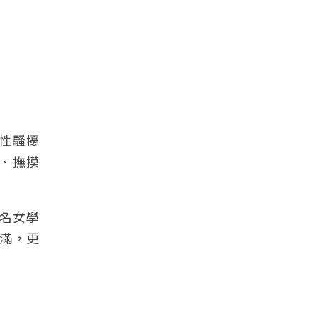
體性騷擾
、撫摸
名女學
滿，更