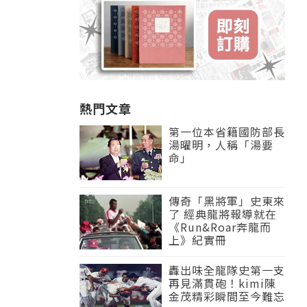
熱門文章
第一位本省籍國防部長
湯曜明，人稱「湯要
命」
傳奇「黑將軍」史東來
了 經典龍將報導就在
《Run&Roar奔龍而
上》紀實冊
轟出味全龍隊史第一支
再見滿貫砲！kimi陳
金茂精彩瞬間至今難忘