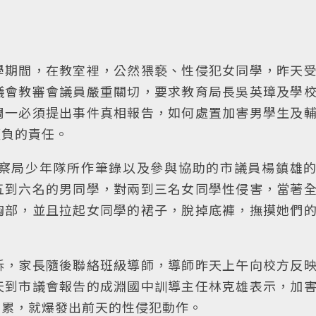
學期間，在教室裡，公然猥褻、性侵犯女同學，昨天
議會教審會議員嚴重關切，要求教育局長吳英璋及學
周一必須提出事件真相報告，如何處置加害男學生及
須負的責任。
察局少年隊所作筆錄以及參與協助的市議員楊鎮雄
五到六名的男同學，對兩到三名女同學性侵害，當著
胸部，並且拉起女同學的裙子，脫掉底褲，撫摸她們
訴，家長隨後聯絡班級導師，導師昨天上午向校方反
天到市議會報告的成淵國中訓導主任林克雄表示，加
月累，就爆發出前天的性侵犯動作。