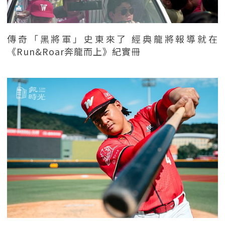
傳奇「黑將軍」史東來了 經典龍將報導就在
《Run&Roar奔龍而上》紀實冊