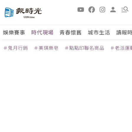
娛樂賽事
時代現場
青春懷舊
城市生活
讀報
＃鬼月行銷
＃美琪樂皂
＃點點印聯名商品
＃老派運