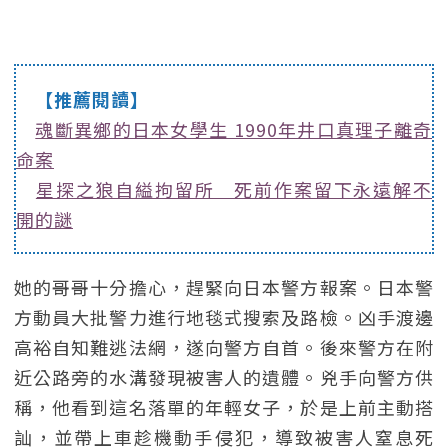
【推薦閱讀】
魂斷異鄉的日本女學生 1990年井口真理子離奇
命案
星探之狼自縊拘留所 死前作案留下永遠解不
開的謎
她的哥哥十分擔心，趕緊向日本警方報案。日本警
方動員大批警力進行地毯式搜索及路檢。凶手渡邊
高裕自知難逃法網，遂向警方自首。後來警方在附
近公路旁的水溝發現被害人的遺體。兇手向警方供
稱，他看到這名落單的年輕女子，於是上前主動搭
訕，並帶上車趁機動手侵犯，導致被害人窒息死