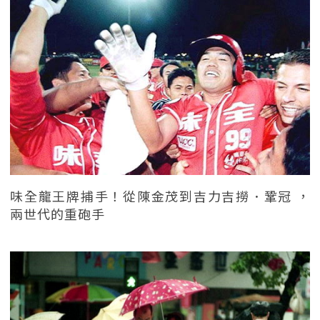
味全龍王牌捕手！從陳金茂到吉力吉撈．鞏冠 ，
兩世代的重砲手