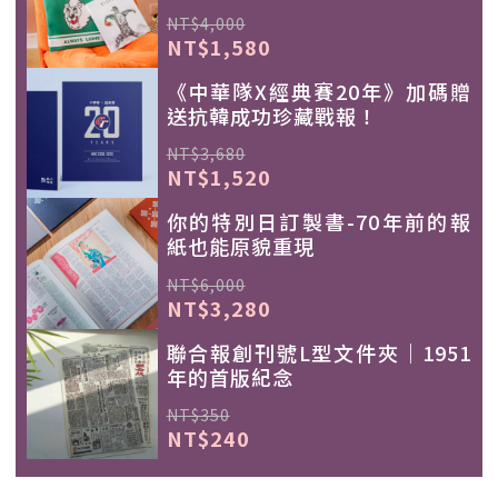
NT$4,000
NT$1,580
《中華隊X經典賽20年》加碼贈
送抗韓成功珍藏戰報！
NT$3,680
NT$1,520
你的特別日訂製書-70年前的報
紙也能原貌重現
NT$6,000
NT$3,280
聯合報創刊號L型文件夾｜1951
年的首版紀念
NT$350
NT$240