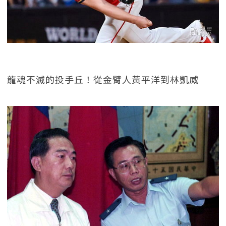
龍魂不滅的投手丘！從金臂人黃平洋到林凱威