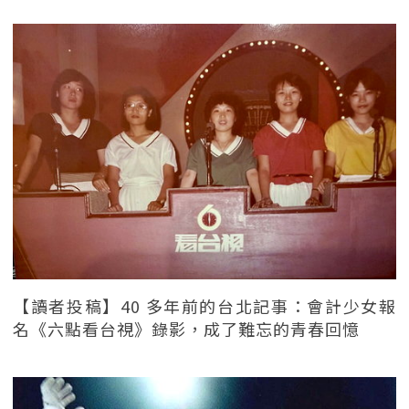
【讀者投稿】40 多年前的台北記事：會計少女報
名《六點看台視》錄影，成了難忘的青春回憶