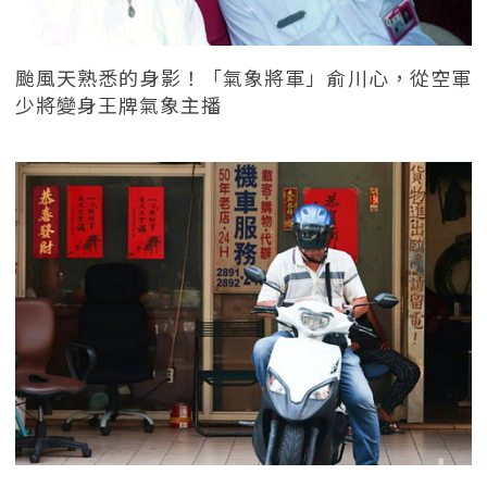
颱風天熟悉的身影！「氣象將軍」俞川心，從空軍
少將變身王牌氣象主播