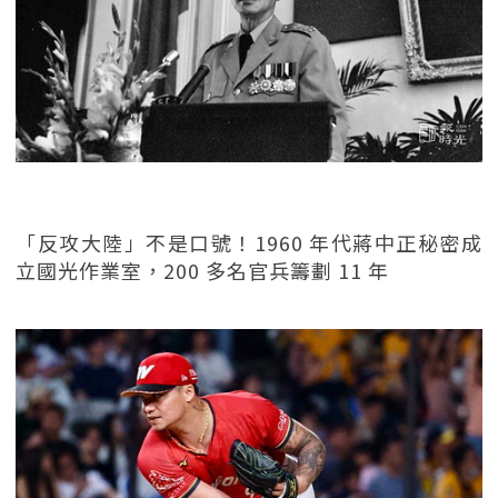
「反攻大陸」不是口號！1960 年代蔣中正秘密成
立國光作業室，200 多名官兵籌劃 11 年