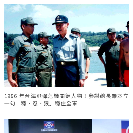
1996 年台海飛彈危機關鍵人物！參謀總長羅本立
一句「穩、忍、狠」穩住全軍