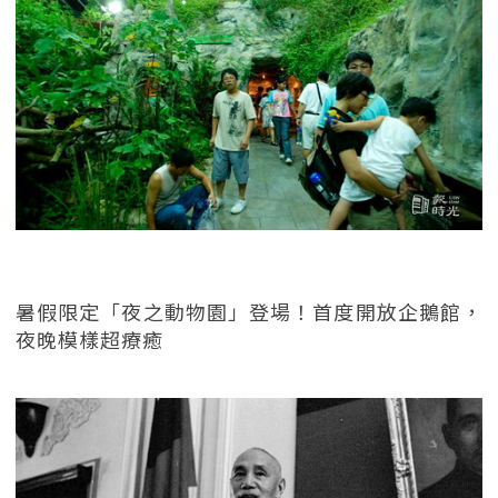
暑假限定「夜之動物園」登場！首度開放企鵝館，
夜晚模樣超療癒