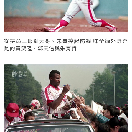
從拼命三郎到天哥、朱哥撐起防線 味全龍外野奔
跑的黃煚隆、郭天信與朱育賢