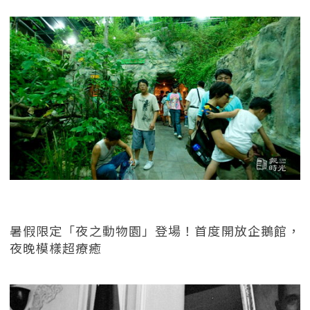
暑假限定「夜之動物園」登場！首度開放企鵝館，
夜晚模樣超療癒