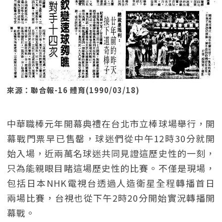
來源：聯合報-16 體育(1990/03/18)
中華職棒元年開幕典禮在台北市立棒球場舉行，開
幕戰門票早已售罄，球迷們從中午12時30分就開
始入場，近兩萬名球迷共同見證這歷史性的一刻，
只為能親眼目睹這場歷史性的比賽。不僅是現場，
包括日本NHK電視台透過人造衛星全程轉播首日
兩場比賽，台視也從下午2時20分開始實況轉播開
幕戰。