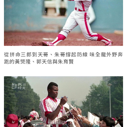
從拼命三郎到天哥、朱哥撐起防線 味全龍外野奔
跑的黃煚隆、郭天信與朱育賢