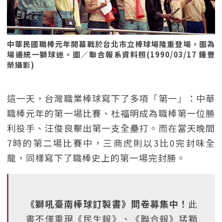
中華民國職棒元年開幕戰於台北市立棒球場隆重登場，圖為
場邊統一獅球迷。圖／聯合報系資料照(1990/03/17 鍾豐
榮攝影)
這一天，台灣職業棒球寫下了多項「第一」：中華
職棒元年的第一場比賽、杜福明成為職棒第一位勝
利投手、汪俊良擊出第一支全壘打。而在當天晚間
7時的第二場比賽中，三商虎則以3比0完封味全
龍，同樣寫下了職棒史上的第一場完封勝。
《獅吼臺南棒球訂製書》問卷募集中！
此
書不僅重現《民生報》、《聯合報》猛獅