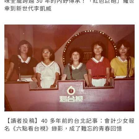
味全龍跨越 30 年的內野傳承！「紅色巨砲」羅世
幸到新世代李凱威
【讀者投稿】40 多年前的台北記事：會計少女報
名《六點看台視》錄影，成了難忘的青春回憶