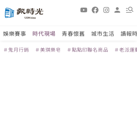
娛樂賽事
時代現場
青春懷舊
城市生活
讀報
＃鬼月行銷
＃美琪樂皂
＃點點印聯名商品
＃老派運