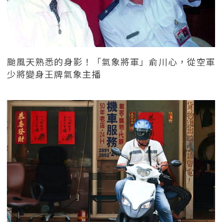
颱風天熟悉的身影！「氣象將軍」俞川心，從空軍
少將變身王牌氣象主播