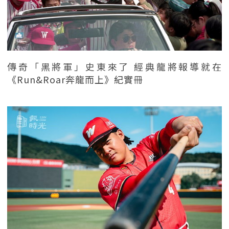
傳奇「黑將軍」史東來了 經典龍將報導就在
《Run&Roar奔龍而上》紀實冊