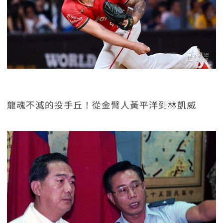
龍魂不滅的投手丘！從金臂人黃平洋到林凱威