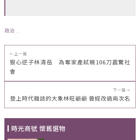
政治
﹒
←
上一篇
狠心逆子林清岳 為奪家產弒親106刀震驚社
會
下一篇
→
登上時代雜誌的大象林旺爺爺 曾經改過兩次名
時光商號 懷舊選物