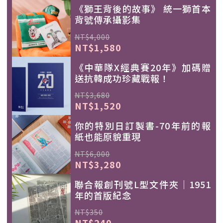
《獅王背後的故事》 統一獅首本
背號傳承攝影集
NT$4,000
NT$1,580
《中華隊X經典賽20年》加碼贈
送抗韓成功珍藏戰報！
NT$3,680
NT$1,520
你的特別日訂製書-70年前的報
紙也能原貌重現
NT$6,000
NT$3,280
聯合報創刊號L型文件夾｜1951
年的首版紀念
NT$350
NT$240