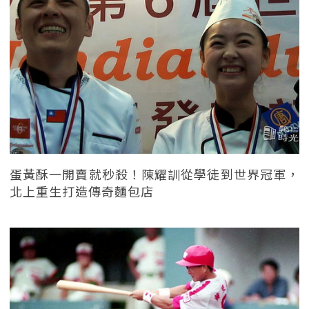
蛋黃酥一開賣就秒殺！陳耀訓從學徒到世界冠軍，
北上重生打造傳奇麵包店