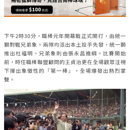
下午2時30分，職棒元年開幕戰正式開打，由統一
獅對戰兄弟象。兩隊均派出本土投手先發，統一獅
推出杜福明，兄弟象則由張永昌擔綱。比賽開始
前，時任職棒聯盟顧問的王貞治更在全場觀眾注視
下揮出象徵性的「第一棒」，全場爆發出熱烈掌
聲。