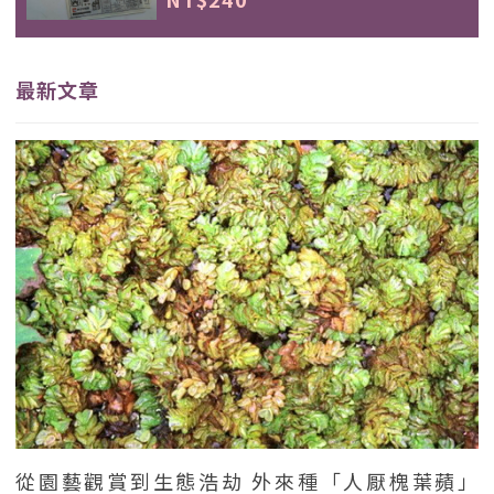
最新文章
從園藝觀賞到生態浩劫 外來種「人厭槐葉蘋」