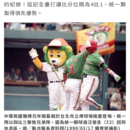
的紀錄！這記全壘打讓比分拉開為4比1，統一獅
取得領先優勢。
中華民國職棒元年開幕戰於台北市立棒球場隆重登場，統一
隊以四比三擊敗兄弟隊。圖為統一獅球員汪俊良（32）回到
休息區。圖／聯合報系資料照(1990/03/17 鍾豐榮攝影)