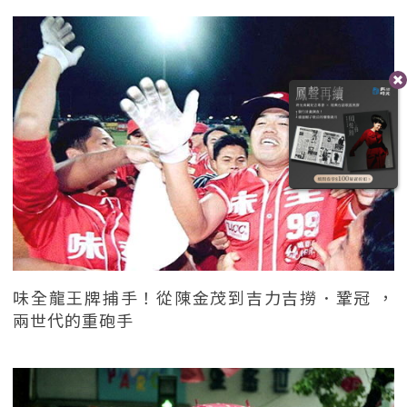
味全龍王牌捕手！從陳金茂到吉力吉撈．鞏冠 ，
兩世代的重砲手