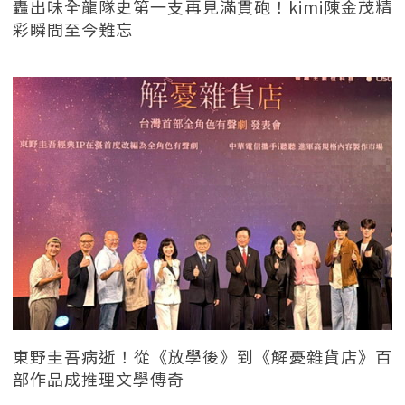
轟出味全龍隊史第一支再見滿貫砲！kimi陳金茂精
彩瞬間至今難忘
東野圭吾病逝！從《放學後》到《解憂雜貨店》百
部作品成推理文學傳奇