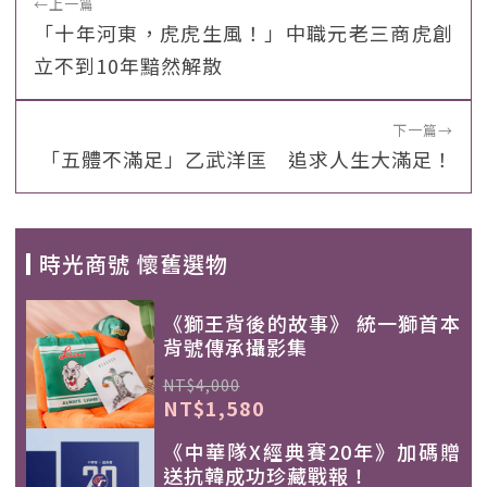
←
上一篇
「十年河東，虎虎生風！」中職元老三商虎創
立不到10年黯然解散
下一篇
→
「五體不滿足」乙武洋匡 追求人生大滿足！
時光商號 懷舊選物
《獅王背後的故事》 統一獅首本
背號傳承攝影集
NT$4,000
NT$1,580
《中華隊X經典賽20年》加碼贈
送抗韓成功珍藏戰報！