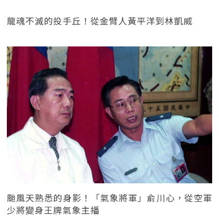
龍魂不滅的投手丘！從金臂人黃平洋到林凱威
颱風天熟悉的身影！「氣象將軍」俞川心，從空軍
少將變身王牌氣象主播