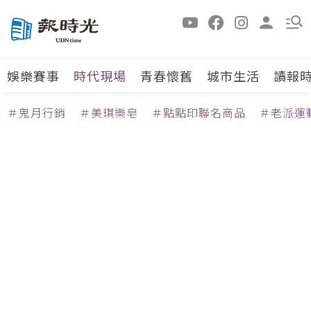
娛樂賽事
時代現場
青春懷舊
城市生活
讀報
＃鬼月行銷
＃美琪樂皂
＃點點印聯名商品
＃老派運