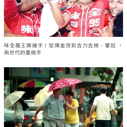
味全龍王牌捕手！從陳金茂到吉力吉撈．鞏冠 ，
兩世代的重砲手