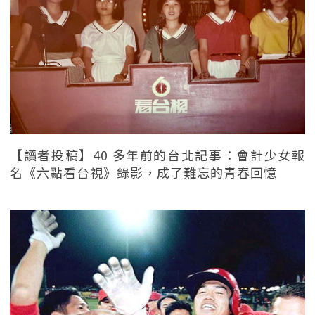
【讀者投稿】40 多年前的台北記事：會計少女報
名《六點看台視》錄影，成了難忘的青春回憶