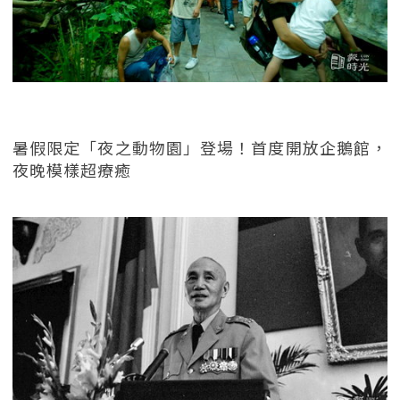
暑假限定「夜之動物園」登場！首度開放企鵝館，
夜晚模樣超療癒