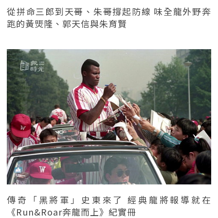
從拼命三郎到天哥、朱哥撐起防線 味全龍外野奔
跑的黃煚隆、郭天信與朱育賢
傳奇「黑將軍」史東來了 經典龍將報導就在
《Run&Roar奔龍而上》紀實冊