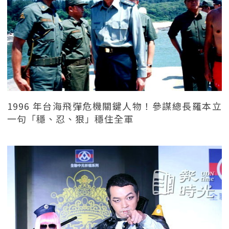
1996 年台海飛彈危機關鍵人物！參謀總長羅本立
一句「穩、忍、狠」穩住全軍