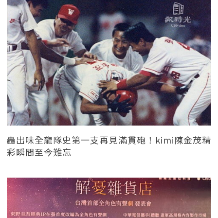
轟出味全龍隊史第一支再見滿貫砲！kimi陳金茂精
彩瞬間至今難忘