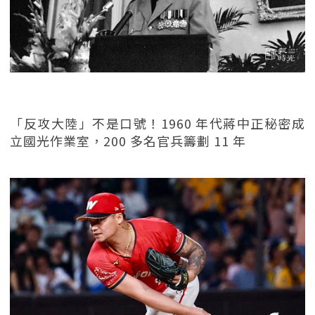
「反攻大陸」不是口號！1960 年代蔣中正秘密成
立國光作業室，200 多名官兵籌劃 11 年