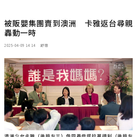
被販嬰集團賣到澳洲 卡雅返台尋親
轟動一時
2025-04-09 14:14
舒憶
澳洲少女卡雅（後排左三）偕同養母諾拉萬德利（後排左