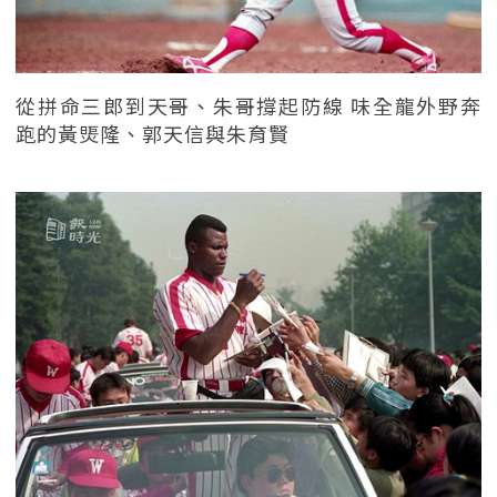
從拼命三郎到天哥、朱哥撐起防線 味全龍外野奔
跑的黃煚隆、郭天信與朱育賢