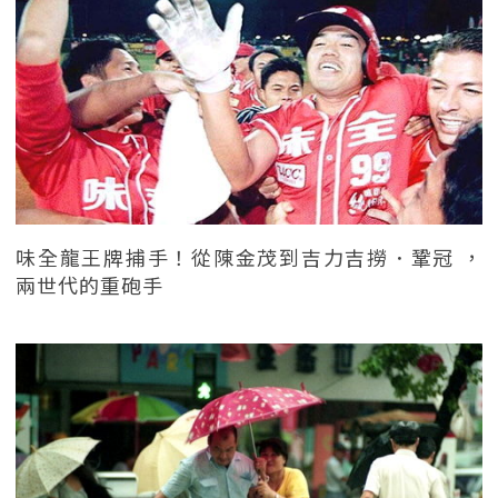
味全龍王牌捕手！從陳金茂到吉力吉撈．鞏冠 ，
兩世代的重砲手