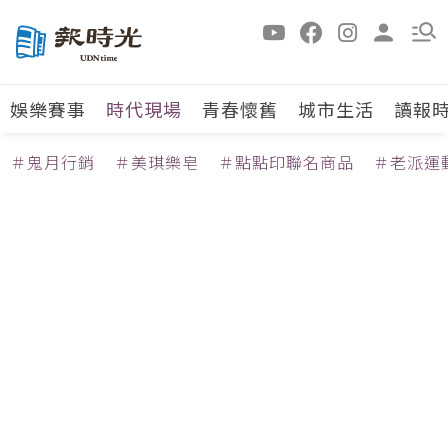
娛樂賽事
時代現場
青春懷舊
城市生活
讀報
＃鬼月行銷
＃美琪樂皂
＃點點印聯名商品
＃老派運