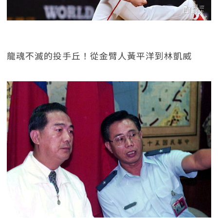
龍魂不滅的投手丘！從金臂人黃平洋到林凱威