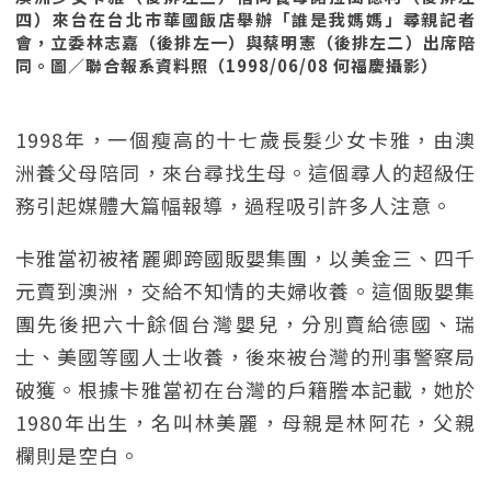
四）來台在台北市華國飯店舉辦「誰是我媽媽」尋親記者
會，立委林志嘉（後排左一）與蔡明憲（後排左二）出席陪
同。圖／聯合報系資料照（1998/06/08 何福慶攝影）
1998年，一個瘦高的十七歲長髮少女卡雅，由澳
洲養父母陪同，來台尋找生母。這個尋人的超級任
務引起媒體大篇幅報導，過程吸引許多人注意。
卡雅當初被褚麗卿跨國販嬰集團，以美金三、四千
元賣到澳洲，交給不知情的夫婦收養。這個販嬰集
團先後把六十餘個台灣嬰兒，分別賣給德國、瑞
士、美國等國人士收養，後來被台灣的刑事警察局
破獲。根據卡雅當初在台灣的戶籍謄本記載，她於
1980年出生，名叫林美麗，母親是林阿花，父親
欄則是空白。