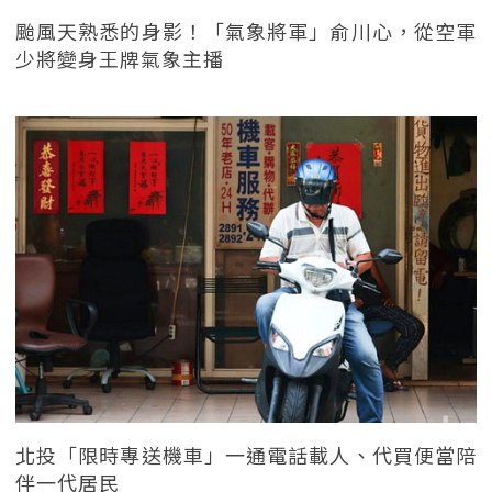
颱風天熟悉的身影！「氣象將軍」俞川心，從空軍
少將變身王牌氣象主播
北投「限時專送機車」一通電話載人、代買便當陪
伴一代居民