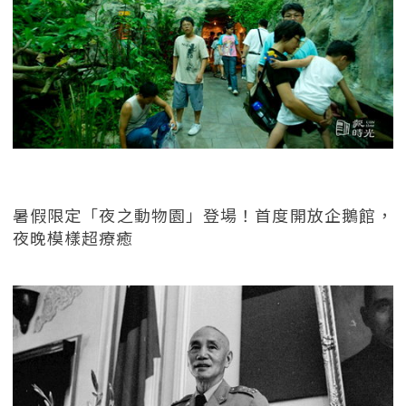
暑假限定「夜之動物園」登場！首度開放企鵝館，
夜晚模樣超療癒