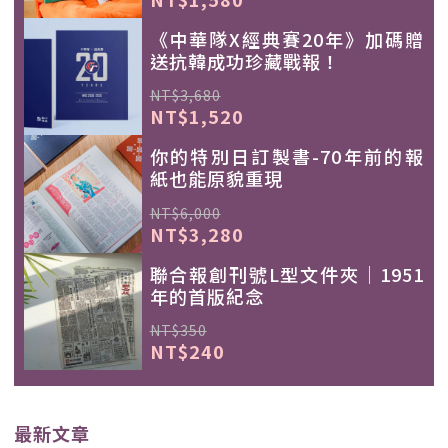
《中華隊X經典賽20年》加碼贈
送抗韓成功珍藏戰報！
NT$3,680
NT$1,520
你的特別日訂製書-70年前的報
紙也能原貌重現
NT$6,000
NT$3,280
聯合報創刊號L型文件夾｜1951
年的首版紀念
NT$350
NT$240
最新文章