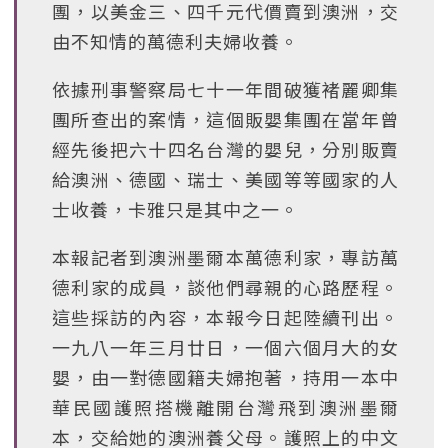
團，以美金三、四千元代價賣到澳洲，交
由不知情的萬德利夫婦收養。
依據刑事警察局七十一年間破獲褚麗卿集
團所查出的案情，這個販嬰集團在當年曾
經先後把六十四名台灣的嬰兒，分別販賣
給澳洲、德國、瑞士、美國等等國家的人
士收養，卡雅只是其中之一。
本報記者到澳洲墨爾本萬德利家，專訪萬
德利家的成員，談他們尋親的心路歷程。
這些採訪的內容，本報今日起陸續刊出。
一九八一年三月廿日，一個六個月大的女
嬰，由一對德國籍夫婦抱著，持用一本中
華民國護照搭機離開台灣飛到澳洲墨爾
本，交給她的澳洲養父母。護照上的中文