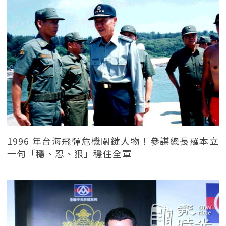
1996 年台海飛彈危機關鍵人物！參謀總長羅本立
一句「穩、忍、狠」穩住全軍