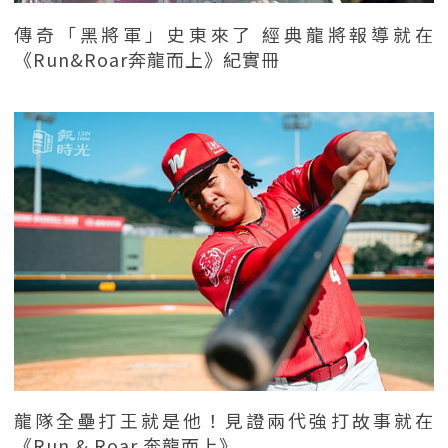
傳奇「黑將軍」史東來了 經典龍將報導就在
《Run&Roar奔龍而上》紀實冊
龍隊全壘打王就是他！見證兩代強打故事就在
《Run & Roar 奔龍而上》