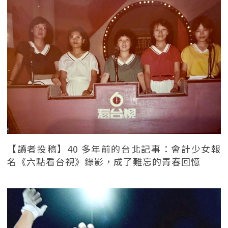
【讀者投稿】40 多年前的台北記事：會計少女報
名《六點看台視》錄影，成了難忘的青春回憶