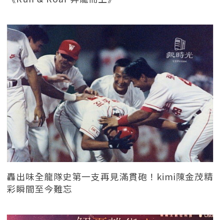
轟出味全龍隊史第一支再見滿貫砲！kimi陳金茂精
彩瞬間至今難忘