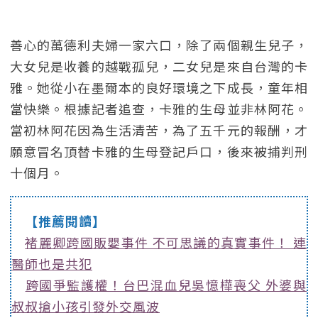
善心的萬德利夫婦一家六口，除了兩個親生兒子，
大女兒是收養的越戰孤兒，二女兒是來自台灣的卡
雅。她從小在墨爾本的良好環境之下成長，童年相
當快樂。根據記者追查，卡雅的生母並非林阿花。
當初林阿花因為生活清苦，為了五千元的報酬，才
願意冒名頂替卡雅的生母登記戶口，後來被捕判刑
十個月。
【推薦閱讀】
褚麗卿跨國販嬰事件 不可思議的真實事件！ 連
醫師也是共犯
跨國爭監護權！台巴混血兒吳憶樺喪父 外婆與
叔叔搶小孩引發外交風波