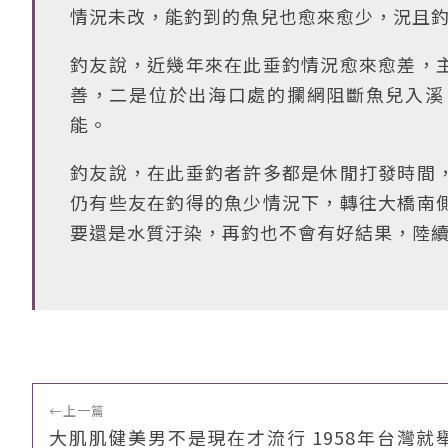
情況未改，能釣到的魚兒也愈來愈少，況且
釣友說，近幾年來在此垂釣情況愈來愈差，
善，二是位於出海口處的攔網阻斷魚兒入溪
能。
釣友說，在此垂釣者許多都是休閒打發時間
仍有些友在釣得的魚少情況下，轉往大橋南
要還是水質汙染，再釣也不會有好結果，陸
←
上一篇
大肌肌健美男不是現在才流行 1958年台灣就