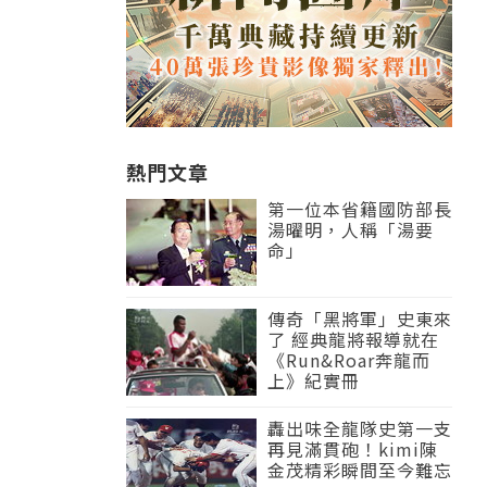
熱門文章
第一位本省籍國防部長
湯曜明，人稱「湯要
命」
傳奇「黑將軍」史東來
了 經典龍將報導就在
《Run&Roar奔龍而
上》紀實冊
轟出味全龍隊史第一支
再見滿貫砲！kimi陳
金茂精彩瞬間至今難忘