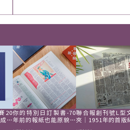
賽20
你的特別日訂製書-70
聯合報創刊號L型
韓成功
年前的報紙也能原貌重
夾｜1951年的首版
現