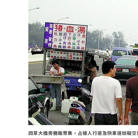
四草大橋旁攤販聚集，占據人行道及快車道妨礙交通。圖