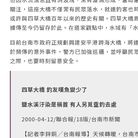
關注，這座大橋不僅常有民眾落水，就連釣客也
或許與四草大橋百年以來的歷史有關。四草大橋
據傳至今仍留存於此。在道家觀點中，水域有「
目前台南市政府正規劃興建安平港跨海大橋，將連
於頻傳的意外事件，警方已加強巡邏，並呼籲民
之際，也要時刻留意安全。
四草大橋 釣友嘆魚變少了
鹽水溪汙染是禍首 有人另覓垂釣去處
2000-04-12/聯合報/18版/台南市新聞
【記者李鋅銅╱台南報導】天候轉暖，台南