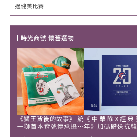
過健美比賽
時光商號 懷舊選物
《獅王背後的故事》 統
《中華隊X經典
一獅首本背號傳承攝影
年》加碼贈送抗
集
珍藏戰報！