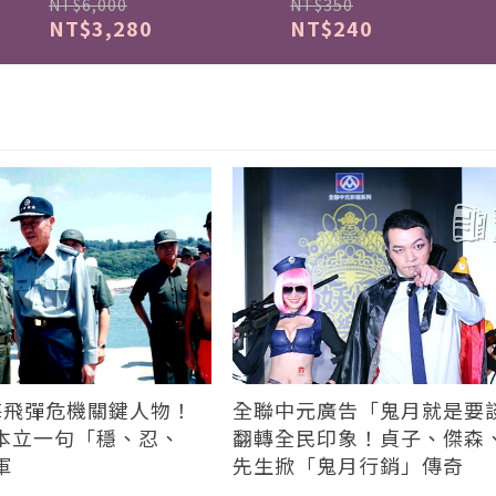
NT$6,000
NT$350
NT$3,280
NT$240
台海飛彈危機關鍵人物！
全聯中元廣告「鬼月就是要
本立一句「穩、忍、
翻轉全民印象！貞子、傑森
軍
先生掀「鬼月行銷」傳奇