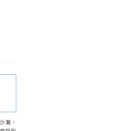
沙灘，
而受到