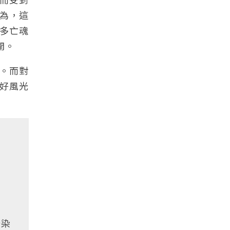
為，這
多亡魂
開。
。而對
好風光
汙染