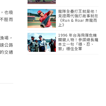
龍隊全壘打王就是他！
，也吸
見證兩代強打故事就在
不脛而
《Run & Roar 奔龍而
上》
1996 年台海飛彈危機
漁場，
關鍵人物！參謀總長羅
本立一句「穩、忍、
速公路
狠」穩住全軍
要的交通