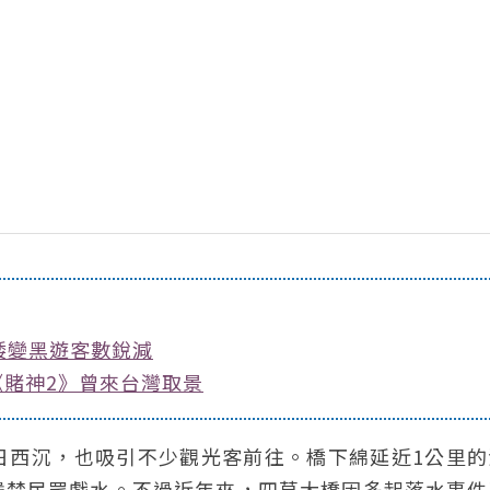
矮變黑遊客數銳減
賭神2》曾來台灣取景
日西沉，也吸引不少觀光客前往。橋下綿延近1公里的
嚴禁民眾戲水。不過近年來，四草大橋因多起落水事件