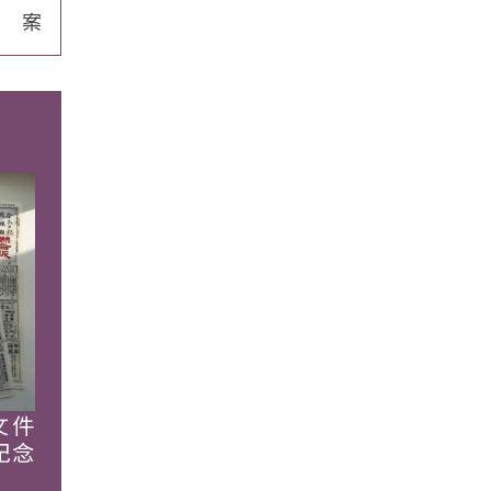
案
文件
紀念