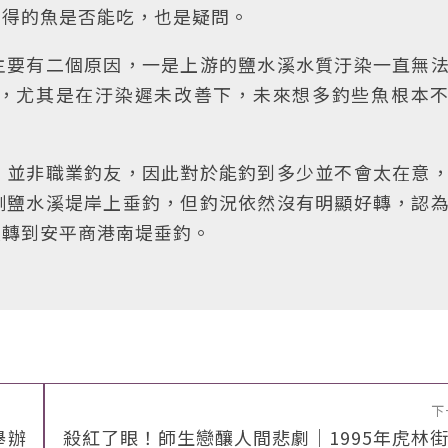
釣得的魚是否能吃，也是疑問。
主要有二個原因，一是上游的鹽水溪水質汙染一直無
，尤其是在汙染遲未改善下，未來想多釣些魚根本
，並非職業釣友，因此對於能釣到多少並不會太在意
側鹽水溪堤岸上垂釣，但釣況依然沒有明顯好轉，認
續轉到安平商港南堤垂釣。
下
舉辦
殺紅了眼！師生戀釀人間悲劇｜1995年虎林