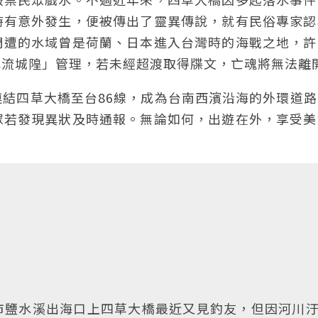
時有意外發生，便被傳出了靈異傳說，就有民俗專家認
周遭的水域曾是荷蘭、日本進入台灣時的海戰之地，許
水流城隍」管理，若未經超渡取得牒文，亡魂將無法離
結四草大橋至台86線，成為台南西濱沿海的外環道路
眾若發現異狀及時通報。無論如何，出遊在外，享受美
市鹽水溪出海口上四草大橋最近又見釣友，但因河川