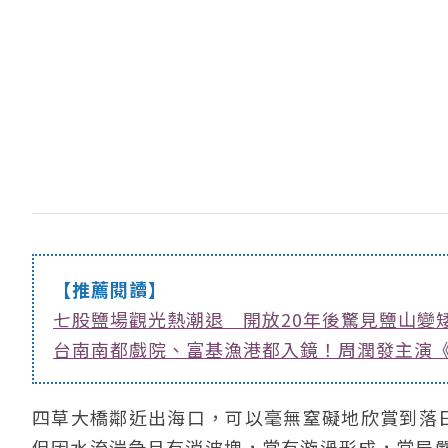
【推薦閱讀】
七股鹽場觀光熱潮退 開放20年後驚見鹽山變
台南南都戲院、富基漁港都入鏡！周潤發主演《
四草大橋鄰近出海口，可以毫無窒礙地欣賞到落
但因水流湍急且有消波塊，常有漩渦形成，當局