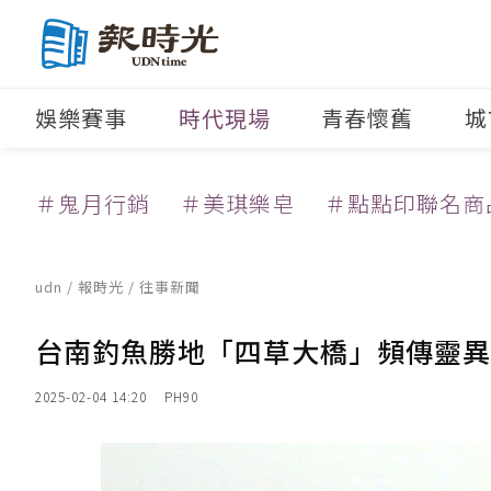
娛樂賽事
時代現場
青春懷舊
城
＃鬼月行銷
＃美琪樂皂
＃點點印聯名商
udn
/
報時光
/
往事新聞
台南釣魚勝地「四草大橋」頻傳靈異
2025-02-04 14:20
PH90