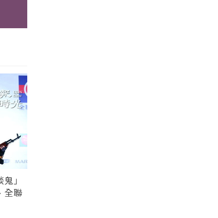
談鬼」
、全聯