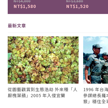
NT$4,000
NT$3,680
NT$1,580
NT$1,520
最新文章
從園藝觀賞到生態浩劫 外來種「人
1996 年
厭槐葉蘋」2005 年入侵宜蘭
參謀總長羅
狠」穩住全