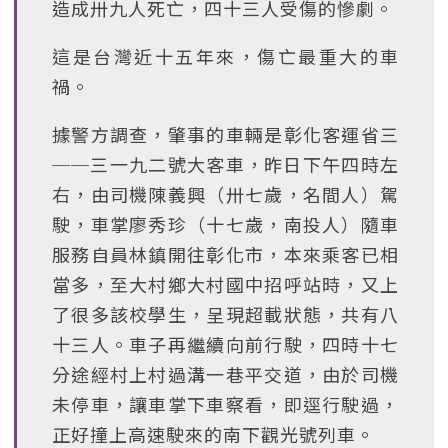
造成卅九人死亡，四十三人受傷的慘劇。
這是台灣近十五年來，傷亡最重大的車
禍。
據警方調查，肇事的車輛是彰化客運省三
──三一九二號大客車，昨日下午四時左
右，由司機陳義興（卅七歲，名間人）駕
駛，車掌廖秀珍（十七歲，南投人）隨車
服務自員林鎮開往彰化市，本來乘客已相
當多，至大村鄉大村國中招呼站時，又上
了很多該校學生，呈現超載狀態，共有八
十三人。車子再繼續向前行駛，四時十七
分途經村上村過溝一巷平交道，由於司機
未停車，讓車掌下車察看，即逕行駛過，
正好撞上高速駛來的南下觀光號列車。