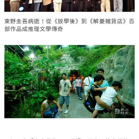
東野圭吾病逝！從《放學後》到《解憂雜貨店》百
部作品成推理文學傳奇