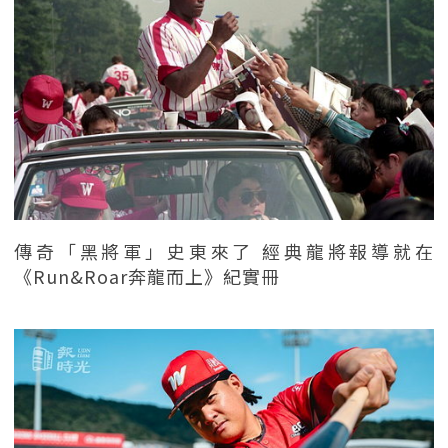
傳奇「黑將軍」史東來了 經典龍將報導就在
《Run&Roar奔龍而上》紀實冊