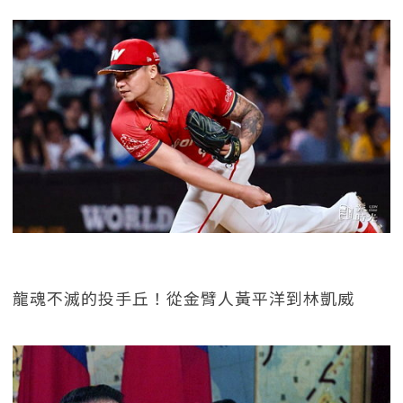
龍魂不滅的投手丘！從金臂人黃平洋到林凱威