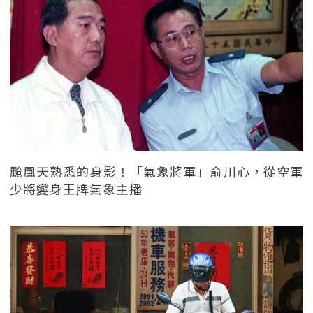
颱風天熟悉的身影！「氣象將軍」俞川心，從空軍
少將變身王牌氣象主播