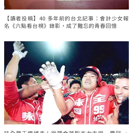
【讀者投稿】40 多年前的台北記事：會計少女報
名《六點看台視》錄影，成了難忘的青春回憶
味全龍王牌捕手！從陳金茂到吉力吉撈．鞏冠 ，