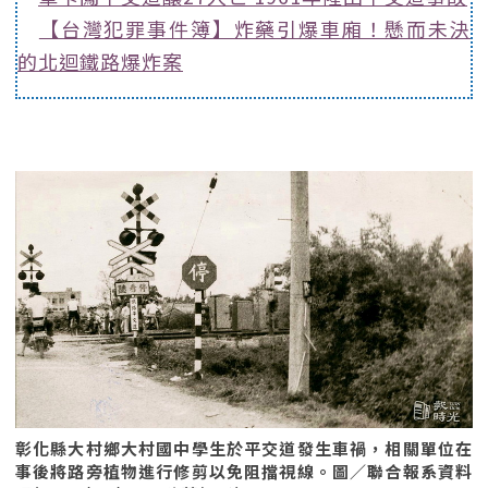
【台灣犯罪事件簿】炸藥引爆車廂！懸而未決
的北迴鐵路爆炸案
彰化縣大村鄉大村國中學生於平交道發生車禍，相關單位在
事後將路旁植物進行修剪以免阻擋視線。圖／聯合報系資料