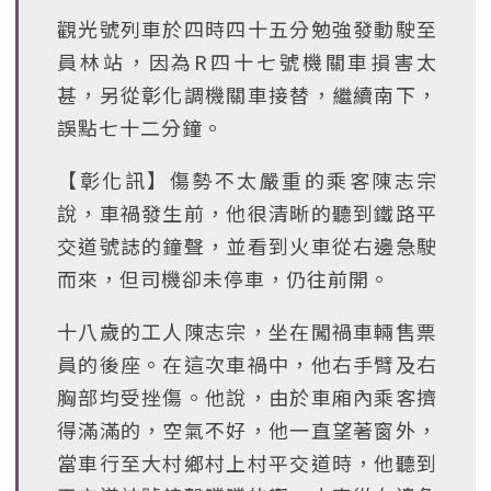
觀光號列車於四時四十五分勉強發動駛至
員林站，因為R四十七號機關車損害太
甚，另從彰化調機關車接替，繼續南下，
誤點七十二分鐘。
【彰化訊】傷勢不太嚴重的乘客陳志宗
說，車禍發生前，他很清晰的聽到鐵路平
交道號誌的鐘聲，並看到火車從右邊急駛
而來，但司機卻未停車，仍往前開。
十八歲的工人陳志宗，坐在闖禍車輛售票
員的後座。在這次車禍中，他右手臂及右
胸部均受挫傷。他說，由於車廂內乘客擠
得滿滿的，空氣不好，他一直望著窗外，
當車行至大村鄉村上村平交道時，他聽到