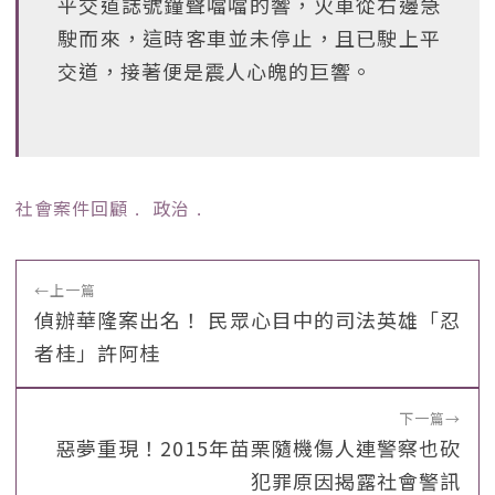
平交道誌號鐘聲噹噹的響，火車從右邊急
駛而來，這時客車並未停止，且已駛上平
交道，接著便是震人心魄的巨響。
社會案件回顧
﹒
政治
﹒
←
上一篇
偵辦華隆案出名！ 民眾心目中的司法英雄「忍
者桂」許阿桂
下一篇
→
惡夢重現！2015年苗栗隨機傷人連警察也砍
犯罪原因揭露社會警訊