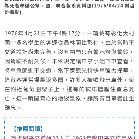
為死者舉辦公祭。圖／聯合報系資料照(1976/04/24 謝哲
雄攝影)
1976年4月21日下午4點17分，一輛載有彰化大村
國中多名學生的客運從員林開往彰化，由於當時平
交道設計尚未完善，沒有閘門只有警示燈與警鈴，
因駕駛不耐久候，未依規定讓車掌小姐下車查看，
將車急闖進平交道，當下遭觀光特快車強力撞擊，
這台客運當場翻滾多圈，許多人被噴飛出車外，倒
在附近葡萄園架子上，還有的被車體壓住窒息死
亡，這一瞬間驚心的地獄景象，讓所有目擊者此生
難忘。
【推薦閱讀】
軍卡闖平交道釀27人亡 1961年隆田平交道事故