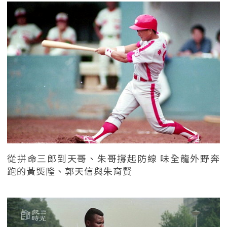
從拼命三郎到天哥、朱哥撐起防線 味全龍外野奔
跑的黃煚隆、郭天信與朱育賢