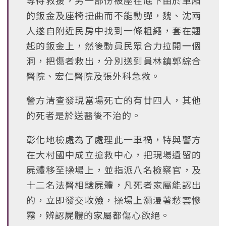
等待救援，另一部份被壓在底下由於車廂
的鈑金及座椅扭曲而不能動彈，魏、沈兩
人遂自附近民房中找到一條粗繩，套在翹
起的鈑金上，然後動員民眾合力拉開一個
洞，把傷者救出，分別送到員林鎮郭綜合
醫院、宏仁醫院及張外科急救。
警方清查發現當場死亡的有廿四人，其他
的死者是於送醫後不治的。
彰化地檢處為了處理此一車禍，特與警方
在大村國中成立搶救中心，把現場遺留的
屍體移至操場上，並指派八名檢察官，及
十二名法醫相驗屍體，凡死者家屬能認出
的，立即發交收殮，操場上瀰漫著愁雲慘
霧，辨認屍體的家屬都傷心欲絕。