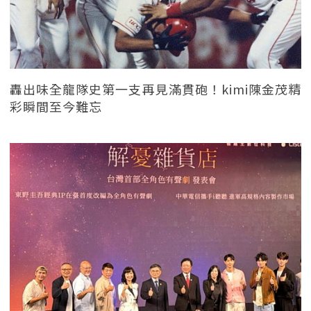
轟出味全龍隊史第一支再見滿貫砲！kimi陳金茂精
彩瞬間至今難忘