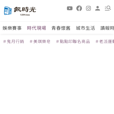
娛樂賽事
時代現場
青春懷舊
城市生活
讀報
＃鬼月行銷
＃美琪樂皂
＃點點印聯名商品
＃老派運