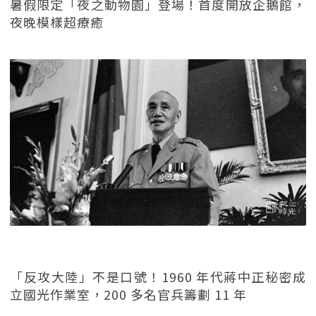
暑假限定「夜之動物園」登場！首度開放企鵝館，
夜晚模樣超療癒
「反攻大陸」不是口號！1960 年代蔣中正秘密成
立國光作業室，200 多名官兵籌劃 11 年