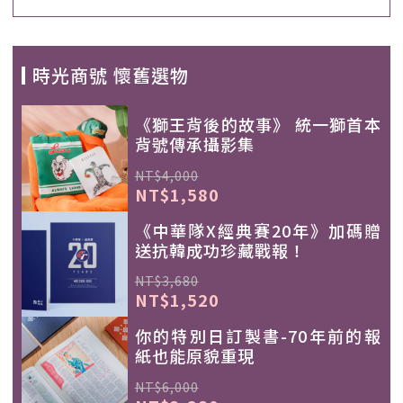
時光商號 懷舊選物
《獅王背後的故事》 統一獅首本
背號傳承攝影集
NT$4,000
NT$1,580
《中華隊X經典賽20年》加碼贈
送抗韓成功珍藏戰報！
NT$3,680
NT$1,520
你的特別日訂製書-70年前的報
紙也能原貌重現
NT$6,000