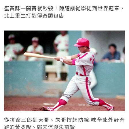
蛋黃酥一開賣就秒殺！陳耀訓從學徒到世界冠軍，
北上重生打造傳奇麵包店
從拼命三郎到天哥、朱哥撐起防線 味全龍外野奔
跑的黃煚隆、郭天信與朱育賢