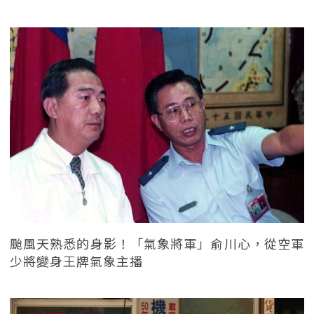
颱風天熟悉的身影！「氣象將軍」俞川心，從空軍
少將變身王牌氣象主播