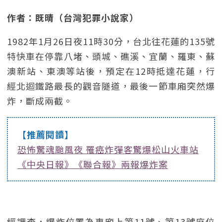
作者：既晴（台灣犯罪小說家）
1982年1月26日夜11時30分，台北往花蓮的135號
特快車在停靠八堵、頭城、礁溪、宜蘭、羅東、蘇
澳新站、東澳等站後，預定在12時抵達花蓮，行
經北迴鐵路最長的觀音隧道，最後一節車廂突然爆
炸，斷成兩截。
【推薦閱讀】
恐怖驚魂颱風夜 罹癌炸彈客驚爆松山火車站
《中央日報》《聯合報》兩報爆炸案
經調查，爆炸位置為車廂上第11號、第13號座位