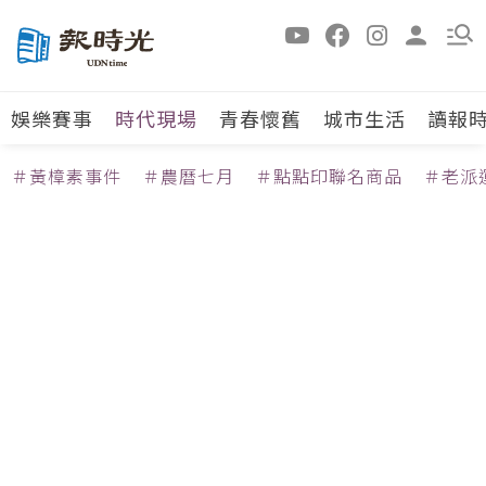
娛樂賽事
時代現場
青春懷舊
城市生活
讀報
＃黃樟素事件
＃農曆七月
＃點點印聯名商品
＃老派