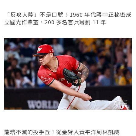
「反攻大陸」不是口號！1960 年代蔣中正秘密成
立國光作業室，200 多名官兵籌劃 11 年
龍魂不滅的投手丘！從金臂人黃平洋到林凱威