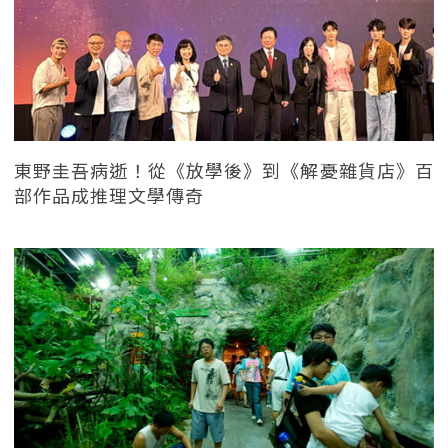
東野圭吾病逝！從《放學後》到《解憂雜貨店》百
部作品成推理文學傳奇