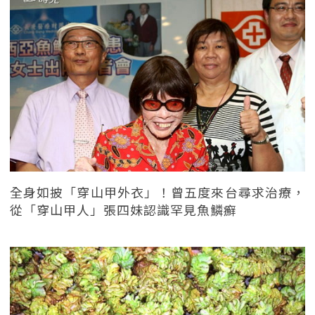
全身如披「穿山甲外衣」！曾五度來台尋求治療，
從「穿山甲人」張四妹認識罕見魚鱗癬