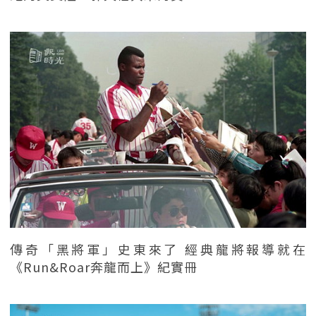
傳奇「黑將軍」史東來了 經典龍將報導就在
《Run&Roar奔龍而上》紀實冊