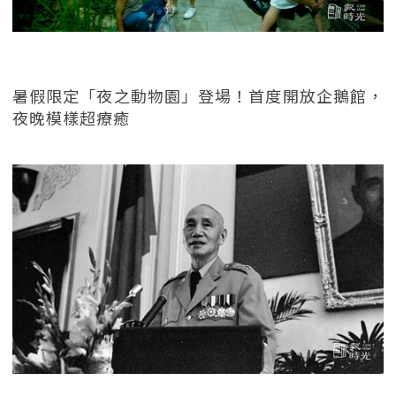
暑假限定「夜之動物園」登場！首度開放企鵝館，
夜晚模樣超療癒