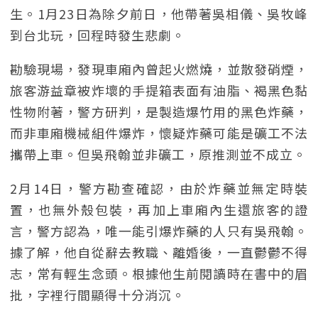
生。1月23日為除夕前日，他帶著吳相儀、吳牧峰
到台北玩，回程時發生悲劇。
勘驗現場，發現車廂內曾起火燃燒，並散發硝煙，
旅客游益章被炸壞的手提箱表面有油脂、褐黑色黏
性物附著，警方研判，是製造爆竹用的黑色炸藥，
而非車廂機械組件爆炸，懷疑炸藥可能是礦工不法
攜帶上車。但吳飛翰並非礦工，原推測並不成立。
2月14日，警方勘查確認，由於炸藥並無定時裝
置，也無外殼包裝，再加上車廂內生還旅客的證
言，警方認為，唯一能引爆炸藥的人只有吳飛翰。
據了解，他自從辭去教職、離婚後，一直鬱鬱不得
志，常有輕生念頭。根據他生前閱讀時在書中的眉
批，字裡行間顯得十分消沉。