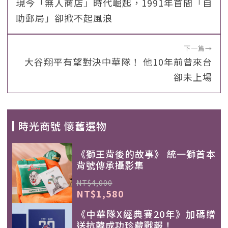
現今「無人商店」時代崛起，1991年首間「自
助郵局」卻掀不起風浪
下一篇
→
大谷翔平有望對決中華隊！ 他10年前曾來台
卻未上場
時光商號 懷舊選物
《獅王背後的故事》 統一獅首本
背號傳承攝影集
NT$4,000
NT$1,580
《中華隊X經典賽20年》加碼贈
送抗韓成功珍藏戰報！