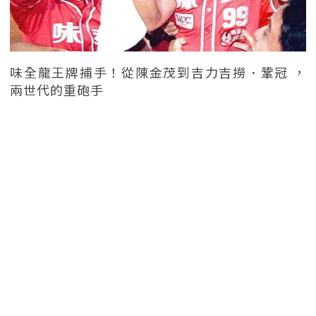
味全龍王牌捕手！從陳金茂到吉力吉撈．鞏冠 ，
兩世代的重砲手