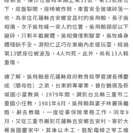
下，底盤裂開，座椅被炸掀，車窗安全玻璃碎落一
地，為家住花蓮縣吉安鄉宜昌村的吳飛翰、長子吳
相儀、次子吳牧峰一家人的位置，吳飛翰頸部以下
破碎，只剩半截屍體，吳相儀僅剩腳掌，吳牧峰身
體殘缺不全。游翔仁正巧在車廂內走道玩耍，經過
第13號座位被波及，4人均死。此外，尚有13人輕
重傷。
據了解，吳飛翰是花蓮縣政府教育局學管課長傅慶
成（隨母姓）之弟，台東師專畢業，曾在鶴崗及新
城國小當教員，1979年間，調到台北縣三重市二
重國小任教，1981年6月，吳飛翰與妻子林麗珠離
婚，辭去教職，一度從事保險業務工作。同年9
月，又從三重市搬到花蓮縣吉安鄉吉安村，寄於大
哥吳國慶家中，其後以木工、裝配電線之零工維