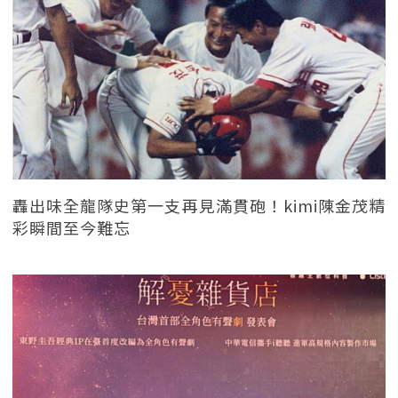
轟出味全龍隊史第一支再見滿貫砲！kimi陳金茂精
彩瞬間至今難忘