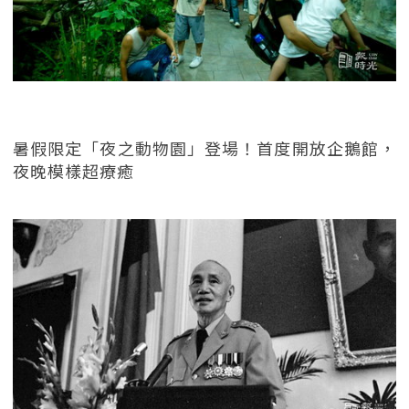
暑假限定「夜之動物園」登場！首度開放企鵝館，
夜晚模樣超療癒