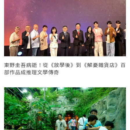
東野圭吾病逝！從《放學後》到《解憂雜貨店》百
部作品成推理文學傳奇