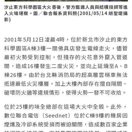
汐止東方科學園區大火善後，警方鑑識人員與結構技師等進
入火場堪察。圖／聯合報系資料照(2001/05/14 胡聖堤攝
影)
2001年5月12日凌晨4時，位於新北市汐止的東方
科學園區A棟3樓一間佛具店發生電線走火，儘管
最初火勢受到控制，但殘存的火花意外竄入管道
間，造成16樓發生二度火災，並向上延燒至A、B
棟26樓。由於台北縣消防局的超高層雲梯車無法
抵達最低火災樓層，加上大樓內部存在擅自隔間、
破壞防火牆等違規情形，使得火勢一發不可收拾。
位於25樓的味全總部在這場大火中全毀。此外，
數位聯合電信（Seednet）位於C棟9樓的機房因
煙燻及冷卻系統受損而被迫關閉，造成數百家企業