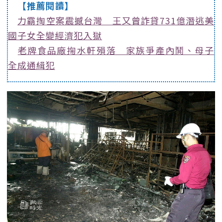
【推薦閱讀】
力霸掏空案震撼台灣 王又曾詐貸731億潛逃美
國子女全變經濟犯入獄
老牌食品廠掬水軒殞落 家族爭產內鬨、母子
全成通緝犯