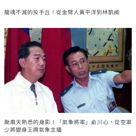
龍魂不滅的投手丘！從金臂人黃平洋到林凱威
颱風天熟悉的身影！「氣象將軍」俞川心，從空軍
少將變身王牌氣象主播