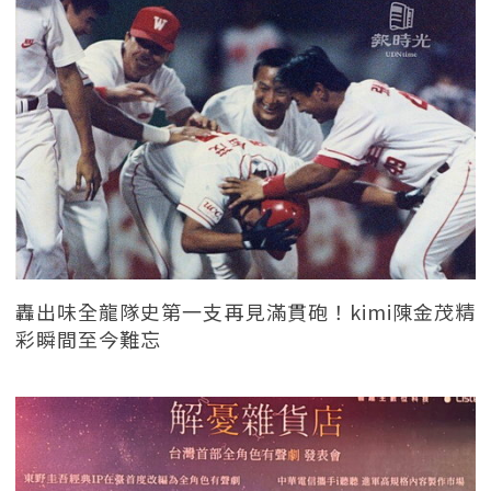
轟出味全龍隊史第一支再見滿貫砲！kimi陳金茂精
彩瞬間至今難忘