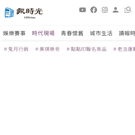
娛樂賽事
時代現場
青春懷舊
城市生活
讀報
＃鬼月行銷
＃美琪樂皂
＃點點印聯名商品
＃老派運