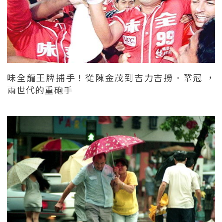
味全龍王牌捕手！從陳金茂到吉力吉撈．鞏冠 ，
兩世代的重砲手