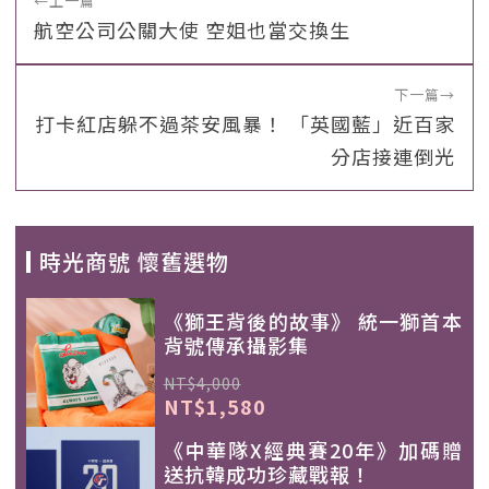
←
上一篇
航空公司公關大使 空姐也當交換生
下一篇
→
打卡紅店躲不過茶安風暴！ 「英國藍」近百家
分店接連倒光
時光商號 懷舊選物
《獅王背後的故事》 統一獅首本
背號傳承攝影集
NT$4,000
NT$1,580
《中華隊X經典賽20年》加碼贈
送抗韓成功珍藏戰報！