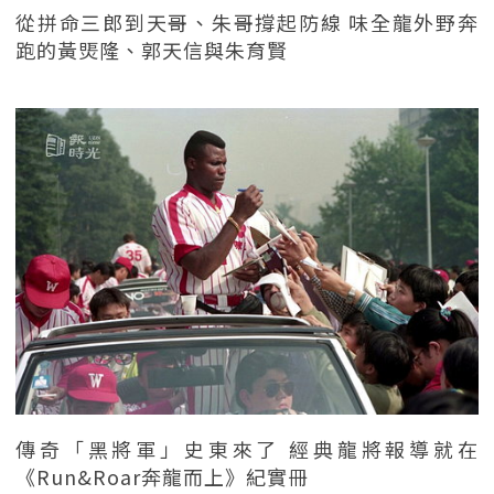
從拼命三郎到天哥、朱哥撐起防線 味全龍外野奔
跑的黃煚隆、郭天信與朱育賢
傳奇「黑將軍」史東來了 經典龍將報導就在
《Run&Roar奔龍而上》紀實冊