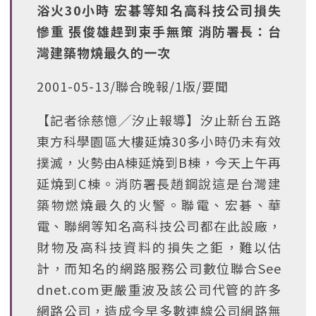
浴火30小時 宏碁等知名高科技公司損失
慘重 張俊雄趕到束手無策 消防署長：台
灣建築物燒最久的一次
2001-05-13/聯合晚報/1版/要聞
【記者徐慈憶╱汐止報導】汐止新台五路
東方科學園區大樓延燒30多小時仍未有效
撲滅，火勢由A棟延燒到B棟，今天上午再
延燒到C棟。消防署長趙鋼說這是台灣建
築物燃燒最久的火警。聯電、宏碁、華
電、聯網等知名高科技公司都在此設廠，
財物及高科技資料的損失之鉅，難以估
計，而知名的網路服務公司數位聯合See
dnet.com更嚴重波及該公司代管的許多
網路公司，造成今早多數連線公司網路無