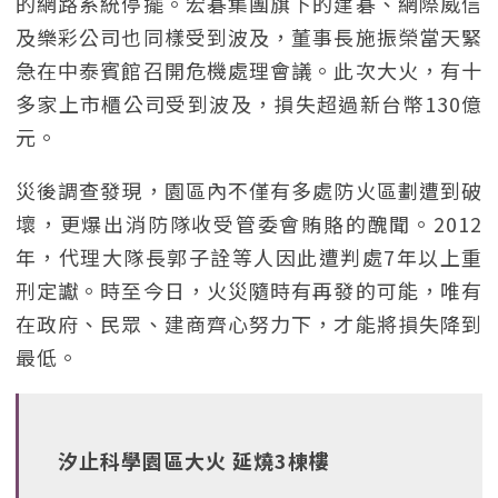
的網路系統停擺。宏碁集團旗下的建碁、網際威信
及樂彩公司也同樣受到波及，董事長施振榮當天緊
急在中泰賓館召開危機處理會議。此次大火，有十
多家上市櫃公司受到波及，損失超過新台幣130億
元。
災後調查發現，園區內不僅有多處防火區劃遭到破
壞，更爆出消防隊收受管委會賄賂的醜聞。2012
年，代理大隊長郭子詮等人因此遭判處7年以上重
刑定讞。時至今日，火災隨時有再發的可能，唯有
在政府、民眾、建商齊心努力下，才能將損失降到
最低。
汐止科學園區大火 延燒3棟樓