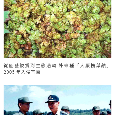
從園藝觀賞到生態浩劫 外來種「人厭槐葉蘋」
2005 年入侵宜蘭