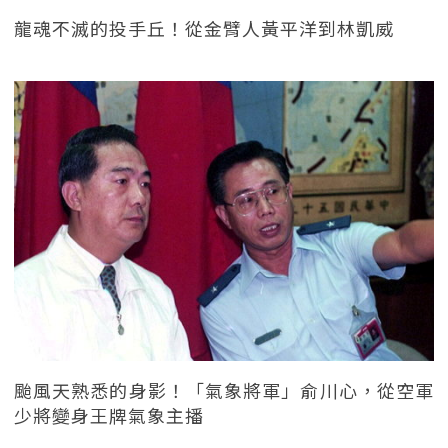
龍魂不滅的投手丘！從金臂人黃平洋到林凱威
颱風天熟悉的身影！「氣象將軍」俞川心，從空軍
少將變身王牌氣象主播