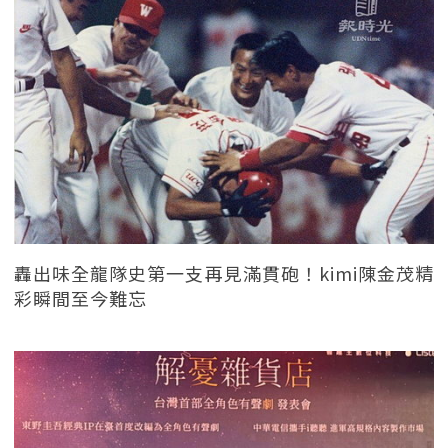
轟出味全龍隊史第一支再見滿貫砲！kimi陳金茂精
彩瞬間至今難忘