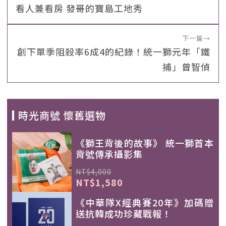
看人兼看房 發哥的寶島工地秀
下一篇
→
創下單季阻殺率6成4的紀錄！統一獅元年「鐵
捕」曾智偵
時光商號 懷舊選物
《獅王背後的故事》 統一獅首本
背號傳承攝影集
NT$4,000
NT$1,580
《中華隊X經典賽20年》加碼贈
送抗韓成功珍藏戰報！