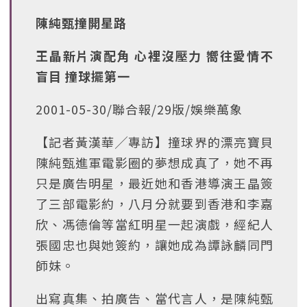
陳純甄撞開星路
王晶新片演配角 心裡沒壓力 嚮往愛情不
盲目 撞球擺第一
2001-05-30/聯合報/29版/娛樂萬象
【記者黃漢華╱專訪】撞球界的漂亮寶貝
陳純甄進軍電影圈的夢想成真了，她不再
只是廣告明星，最近她和香港導演王晶簽
了三部電影約，八月分就要到香港和李嘉
欣、馮德倫等當紅明星一起演戲，經紀人
張國忠也與她簽約，讓她成為譚詠麟同門
師妹。
出寫真集、拍廣告、當代言人，是陳純甄