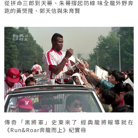
從拼命三郎到天哥、朱哥撐起防線 味全龍外野奔
跑的黃煚隆、郭天信與朱育賢
傳奇「黑將軍」史東來了 經典龍將報導就在
《Run&Roar奔龍而上》紀實冊