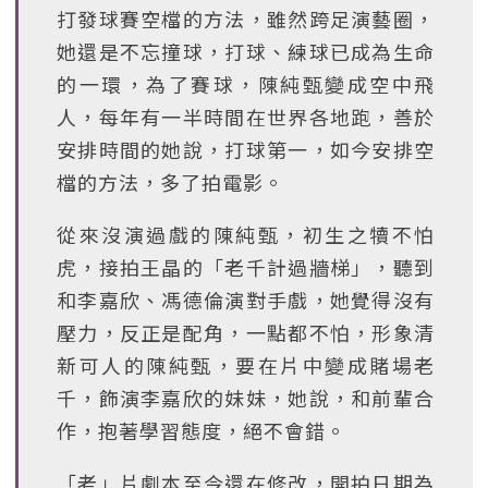
打發球賽空檔的方法，雖然跨足演藝圈，
她還是不忘撞球，打球、練球已成為生命
的一環，為了賽球，陳純甄變成空中飛
人，每年有一半時間在世界各地跑，善於
安排時間的她說，打球第一，如今安排空
檔的方法，多了拍電影。
從來沒演過戲的陳純甄，初生之犢不怕
虎，接拍王晶的「老千計過牆梯」，聽到
和李嘉欣、馮德倫演對手戲，她覺得沒有
壓力，反正是配角，一點都不怕，形象清
新可人的陳純甄，要在片中變成賭場老
千，飾演李嘉欣的妹妹，她說，和前輩合
作，抱著學習態度，絕不會錯。
「老」片劇本至今還在修改，開拍日期為