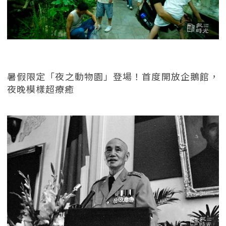
暑假限定「夜之動物園」登場！首度開放企鵝館，
夜晚模樣超療癒