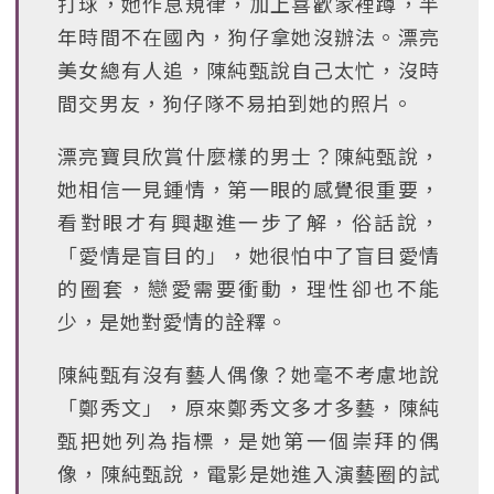
打球，她作息規律，加上喜歡家裡蹲，半
年時間不在國內，狗仔拿她沒辦法。漂亮
美女總有人追，陳純甄說自己太忙，沒時
間交男友，狗仔隊不易拍到她的照片。
漂亮寶貝欣賞什麼樣的男士？陳純甄說，
她相信一見鍾情，第一眼的感覺很重要，
看對眼才有興趣進一步了解，俗話說，
「愛情是盲目的」，她很怕中了盲目愛情
的圈套，戀愛需要衝動，理性卻也不能
少，是她對愛情的詮釋。
陳純甄有沒有藝人偶像？她毫不考慮地說
「鄭秀文」，原來鄭秀文多才多藝，陳純
甄把她列為指標，是她第一個崇拜的偶
像，陳純甄說，電影是她進入演藝圈的試