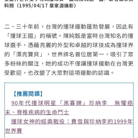
料照（1995/04/17 章家源攝影）
二、三十年前，台灣的撞球運動蓬勃發展，因此有
「撞球王國」的稱號。陳純甄是當時台灣知名的撞
球選手，憑藉亮麗的外型和卓越的球技成為撞球界
的「漂亮寶貝」，世界排名曾位居第一，吸引了眾
多粉絲的關注，她的成功不僅讓撞球運動在台灣更
受歡迎，也改變了大眾對這項運動的認識。
【推薦閱讀】
90年代撞球明星「黑寡婦」珍納李 無懼癌
末、脊椎疾病的生命鬥士
撞球女神的經典戰役：費雪與珍納李的1999年
世界賽