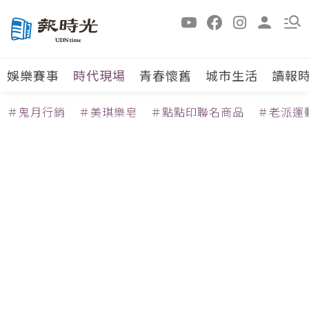
娛樂賽事
時代現場
青春懷舊
城市生活
讀報
＃鬼月行銷
＃美琪樂皂
＃點點印聯名商品
＃老派運