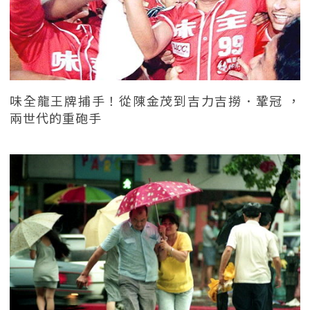
味全龍王牌捕手！從陳金茂到吉力吉撈．鞏冠 ，
兩世代的重砲手