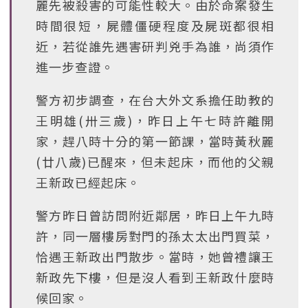
麗先被殺害的可能性較大。由於命案發生
時間很短，屍體僵硬程度及屍斑都很相
近，若從誰先遇害研判兇手為誰，尚須作
進一步查證。
警方初步調查，在台大外文系擔任助教的
王明雄(卅三歲)，昨日上午七時許離開
家，趕八時十分的第一節課，當時黃秋麗
(廿八歲)已醒來，但未起床，而他的父親
王新政已經起床。
警方昨日曾訪問附近鄰居，昨日上午九時
許，同一層樓房對門的孫太太出門買菜，
恰遇王新政出門散步。當時，她曾禮讓王
新政先下樓，但是沒人看到王新政什麼時
候回家。