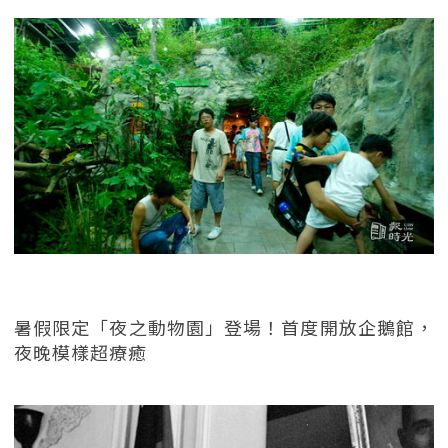
暑假限定「夜之動物園」登場！首度開放企鵝館，
夜晚模樣超療癒