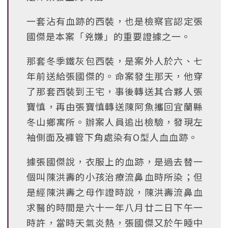
一套沾有血跡的西裝，也是檢察官認定張
國傑是本案「兇嫌」的重要證據之一。
那套冬季鐵灰包西裝，是案外人於六、七
年前送給張國傑的。命案發生那天，他穿
了那套西裝到王宅，事後轉送其合夥人張
寶慎，再由張寶慎轉送陳阿魚攜回宜蘭縣
冬山鄉寓所。辦案人員追出檢驗，發現左
袖側面及褲管下角處染有O型人血血跡。
據張國傑說，衣服上的血跡，是過去替一
個叫陳洪壽的小孩治療流鼻血時所染；但
是經陳洪壽之母作證時說，陳洪壽流鼻血
求醫的時間是六十一年八月廿二日下午一
時許，當時天氣炎熱，張國傑又於午睡中