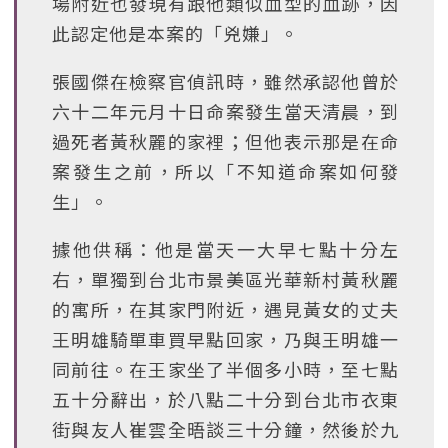
場附近也發現有跟他類似血型的血跡，因
此認定他是本案的「兇嫌」。
張國傑在檢察官偵訊時，雖然承認他曾於
六十二年元月十日命案發生當天清晨，到
過死者黃秋麗的家裡；但他表示那是在命
案發生之前，所以「不知道命案如何發
生」。
據他供稱：他是當天一大早七點十分左
右，單獨到台北市景美區光華新村黃秋麗
的寓所，在其家門附近，遇見黃女的丈夫
王明雄騎單車買早點回家，乃與王明雄一
同前往。在王家坐了半個多小時，至七點
五十分辭出，於八點二十分到台北市衣東
街與友人崔雲全晤談三十分鐘，然後於九