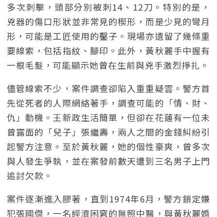
多次刺擊，頭部分別被刺14、12刀。特別的是，
兇器的傷口形狀並非常見的楔形，而是少見的彎月
形，可能是工匠使用的鑿子。現場亦遺留了幾條重
要線索，包括指紋、腳印。此外，黃秋麗手中握有
一根毛髮，可能顯示她曾在生前與兇手激烈掙扎。
儘管線索不少，案件調查卻陷入重重疑雲。警方首
先從死者的人際網絡著手，調查可能的「情、財、
仇」動機。王新政生活簡單，但卻在花蓮有一位未
曾露面的「兒子」張繼壽，兩人之間的金錢糾紛引
起警方注意。至於黃秋麗，她的個性豪爽，曾多次
與人發生爭執，並在案發前數天遭到三名男子上門
追討欠款。
案件逐漸進入膠著，直到1974年6月，警方鎖定嫌
犯張國傑，一名經濟困窘的無照中醫，與黃秋麗婚