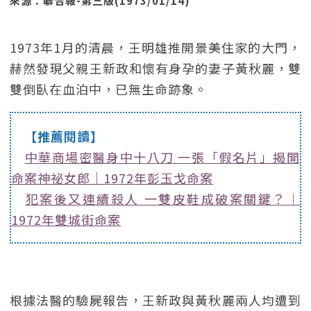
來源：聯合報-第三版(1973/01/14)
1973年1月的清晨，王明雄推開景美住家的大門，
赫然發現父親王新政和懷有身孕的妻子黃秋麗，雙
雙倒臥在血泊中，已無生命跡象。
【推薦閱讀】
中華商場密醫身中十八刀 一張「假名片」揭開
命案神祕女郎｜1972年彭玉戈命案
犯案後又連續殺人 一雙皮鞋成破案關鍵？｜
1972年雙城街命案
根據法醫的驗屍報告，王新政與黃秋麗兩人均遭到