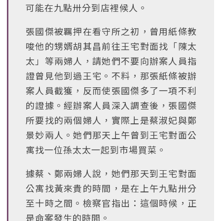
可能在九點卅分到店裡候人。
張國傑被羈押在看守所之初，曾用紙條教
唆他的甥婿胡其昌前往王宅對面找「陳太
太」等兩婦人，請她們不要向辦案人員指
證曾見他到過王宅。不料，那張紙條被辦
案人員截獲，反而使張國傑多了一項不利
的證據。經辦案人員深入調查後，張國傑
所要找的兩個婦人，實際上是蔡淑妃與鄭
景妙兩人。她們那天上午曾到王宅對面公
寓找一位孫太太一起到市場買菜。
據蔡、鄭兩婦人說，她們那天到王宅對面
公寓找黃來貴的時間，是在上午九點卅分
至十時之間。檢察官指出：這個時候，正
是命案發生的時間。