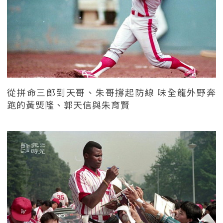
從拼命三郎到天哥、朱哥撐起防線 味全龍外野奔
跑的黃煚隆、郭天信與朱育賢