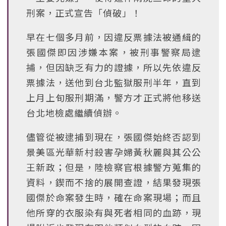
刑案，正式宣告「偵破」！
早在七個多月前，因違反票據法被通緝的
張國傑即因涉嫌本案，被刑事警察局逮
捕，但因缺乏有力的證據，所以先依違反
票據法，送他到台北監獄服刑半年，直到
上月上旬服刑期滿，警方才正式將他移送
台北地檢處繼續偵辦。
儘管從被逮捕到現在，張國傑始終否認到
景美區光華新村殺害孕婦黃秋麗與其公公
王新政；但是，陸檢察官根據警方蒐集的
資料，鍥而不捨的展開查證，結果發現張
國傑於命案發生時，確在命案現場；而且
他所穿的衣服染有與死者相同的血跡，現