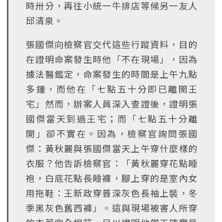
時卅分，再往小統一牛排店等候另一友人
邱清泉。
張國傑向檢察官交代這些行蹤資料，目的
在證明命案發生時他「不在現場」，因為
據法醫鑑定，命案發生的時間是上午九點
多鐘，而他在「七點五十分即已離開王
宅」然而，辦案人員深入查證後，證明張
國傑當天到過王宅；而「七點五十分離
開」卻不實在。因為，檢察官詢問張國
傑：黃秋麗與張國傑當天上午穿什麼樣的
衣服？他告訴檢察官：「黃秋麗穿花點睡
袍，白底花點長睡褲，腳上穿的是室內女
用拖鞋：王新政穿普深灰色長袖上裝，冬
季黑灰色舊西褲」。這與現場被害人所穿