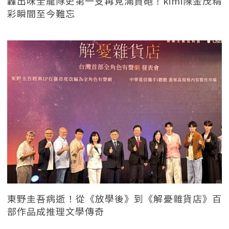
轟出味全龍隊史第一支再見滿貫砲！kimi陳金茂精
彩瞬間至今難忘
東野圭吾病逝！從《放學後》到《解憂雜貨店》百
部作品成推理文學傳奇