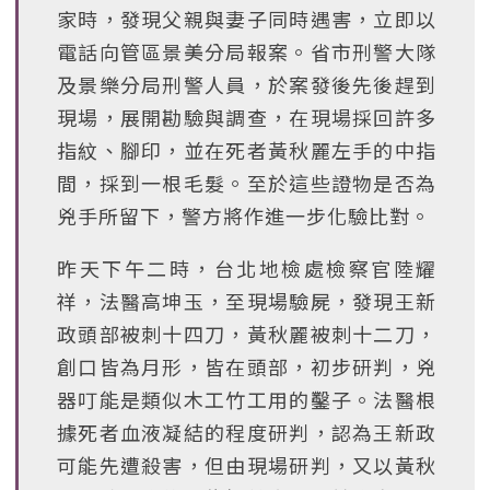
家時，發現父親與妻子同時遇害，立即以
電話向管區景美分局報案。省市刑警大隊
及景樂分局刑警人員，於案發後先後趕到
現場，展開勘驗與調查，在現場採回許多
指紋、腳印，並在死者黃秋麗左手的中指
間，採到一根毛髮。至於這些證物是否為
兇手所留下，警方將作進一步化驗比對。
昨天下午二時，台北地檢處檢察官陸耀
祥，法醫高坤玉，至現場驗屍，發現王新
政頭部被刺十四刀，黃秋麗被刺十二刀，
創口皆為月形，皆在頭部，初步研判，兇
器叮能是類似木工竹工用的鑿子。法醫根
據死者血液凝結的程度研判，認為王新政
可能先遭殺害，但由現場研判，又以黃秋