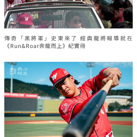
傳奇「黑將軍」史東來了 經典龍將報導就在
《Run&Roar奔龍而上》紀實冊