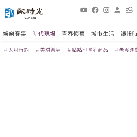
娛樂賽事
時代現場
青春懷舊
城市生活
讀報
＃鬼月行銷
＃美琪樂皂
＃點點印聯名商品
＃老派運