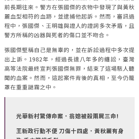
前長期往來。警方在張國傑的衣物中發現了與黃秋
麗血型相符的血跡，並逮捕他起訴。然而，審訊過
程中，張國傑、王明雄與證人的證詞多次矛盾，且
警方所稱的凶器與死者的傷口並不吻合。
張國傑堅稱自己是無辜的，並在訴訟過程中多次提
出上訴。1982年，經過長達八年多的纏訟，臺灣
高等法院最終宣判張國傑無罪，結束了這場駭人聽
聞的血案。然而，這起案件背後的真相，至今仍籠
罩在重重謎霧之中。
光華新村驚傳命案．翁媳被殺兩屍三命!
王新政行動不便 刀傷十四處．黃秋麗有身