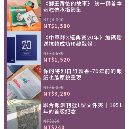
《獅王背後的故事》 統一獅首本
背號傳承攝影集
NT$4,000
NT$1,580
《中華隊X經典賽20年》加碼贈
送抗韓成功珍藏戰報！
NT$3,680
NT$1,520
你的特別日訂製書-70年前的報
紙也能原貌重現
NT$6,000
NT$3,280
聯合報創刊號L型文件夾｜1951
年的首版紀念
NT$350
NT$240