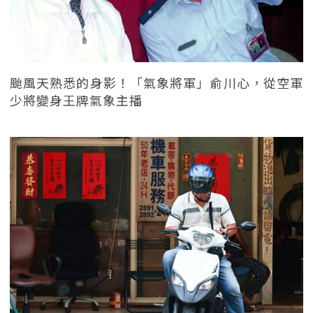
颱風天熟悉的身影！「氣象將軍」俞川心，從空軍
少將變身王牌氣象主播