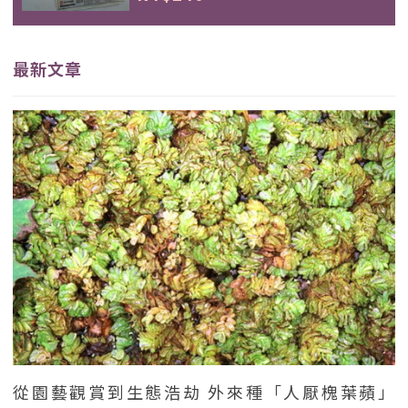
最新文章
從園藝觀賞到生態浩劫 外來種「人厭槐葉蘋」