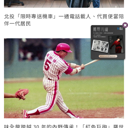
北投「限時專送機車」一通電話載人、代買便當陪
伴一代居民
味全龍跨越 30 年的內野傳承！「紅色巨砲」羅世