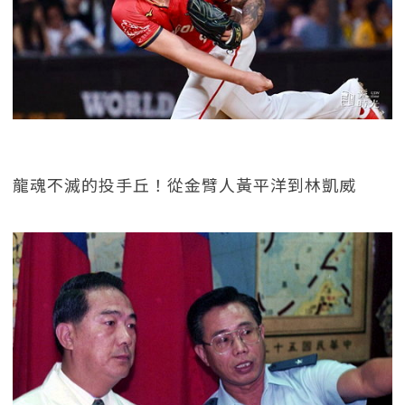
龍魂不滅的投手丘！從金臂人黃平洋到林凱威