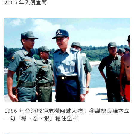
2005 年入侵宜蘭
1996 年台海飛彈危機關鍵人物！參謀總長羅本立
一句「穩、忍、狠」穩住全軍