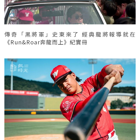
傳奇「黑將軍」史東來了 經典龍將報導就在
《Run&Roar奔龍而上》紀實冊