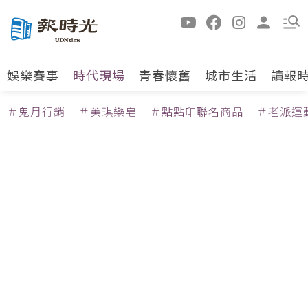
娛樂賽事
時代現場
青春懷舊
城市生活
讀報
＃鬼月行銷
＃美琪樂皂
＃點點印聯名商品
＃老派運