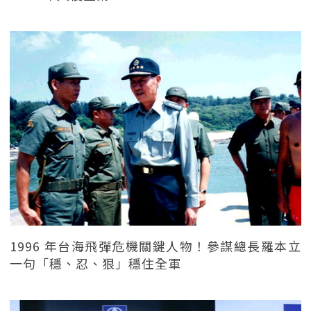
1996 年台海飛彈危機關鍵人物！參謀總長羅本立
一句「穩、忍、狠」穩住全軍