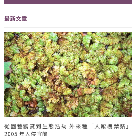
最新文章
從園藝觀賞到生態浩劫 外來種「人厭槐葉蘋」
2005 年入侵宜蘭