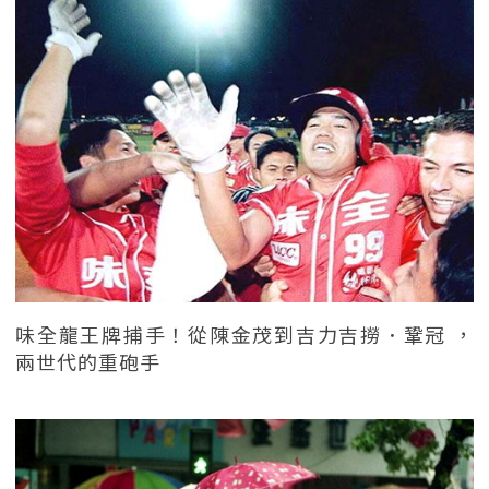
味全龍王牌捕手！從陳金茂到吉力吉撈．鞏冠 ，
兩世代的重砲手