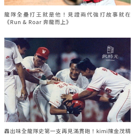
龍隊全壘打王就是他！見證兩代強打故事就在
《Run & Roar 奔龍而上》
轟出味全龍隊史第一支再見滿貫砲！kimi陳金茂精