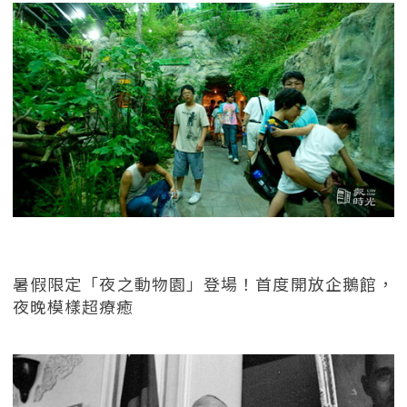
暑假限定「夜之動物園」登場！首度開放企鵝館，
夜晚模樣超療癒