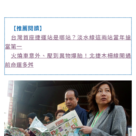
【推薦閱讀】
台灣首座捷運站是哪站？淡水線這兩站當年搶
當第一
火燒車意外、壓到異物爆胎！北捷木柵線開通
前命運多舛