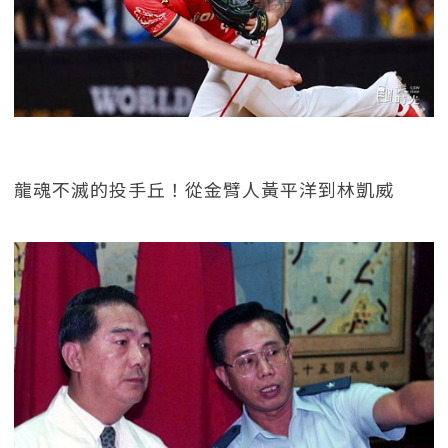
龍魂不滅的投手丘！從金臂人黃平洋到林凱威