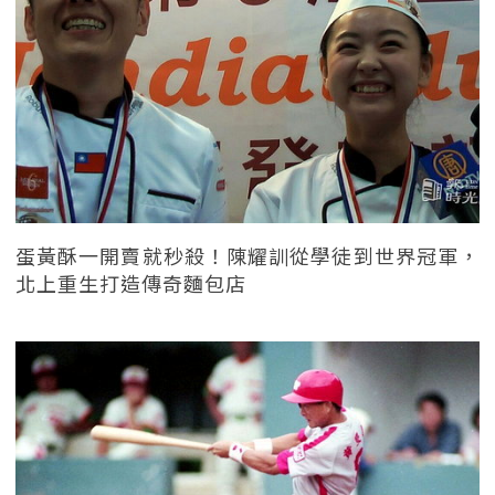
蛋黃酥一開賣就秒殺！陳耀訓從學徒到世界冠軍，
北上重生打造傳奇麵包店