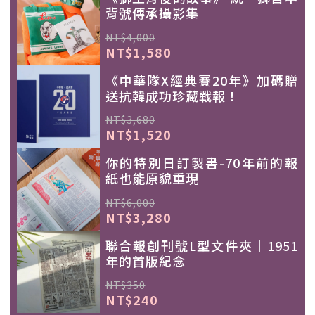
背號傳承攝影集
NT$4,000
NT$1,580
《中華隊X經典賽20年》加碼贈
送抗韓成功珍藏戰報！
NT$3,680
NT$1,520
你的特別日訂製書-70年前的報
紙也能原貌重現
NT$6,000
NT$3,280
聯合報創刊號L型文件夾｜1951
年的首版紀念
NT$350
NT$240