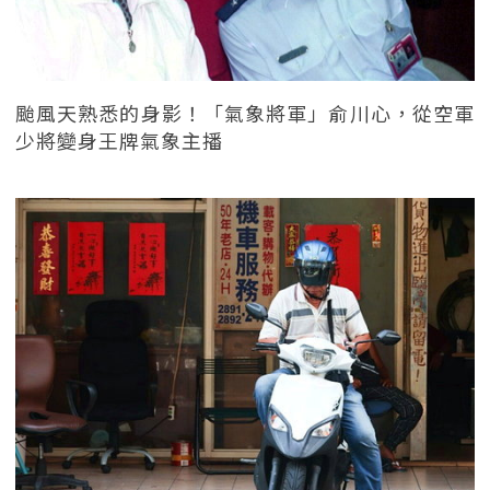
颱風天熟悉的身影！「氣象將軍」俞川心，從空軍
少將變身王牌氣象主播