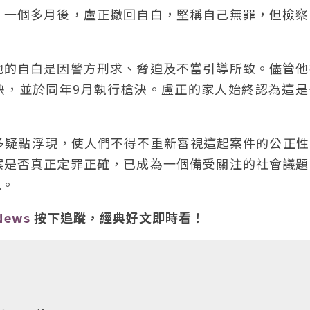
，一個多月後，盧正撤回自白，堅稱自己無罪，但檢察
他的自白是因警方刑求、脅迫及不當引導所致。儘管他
判決，並於同年9月執行槍決。盧正的家人始終認為這
多疑點浮現，使人們不得不重新審視這起案件的公正性
案是否真正定罪正確，已成為一個備受關注的社會議題
視。
News
按下追蹤，經典好文即時看！