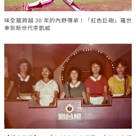
味全龍跨越 30 年的內野傳承！「紅色巨砲」羅世
幸到新世代李凱威