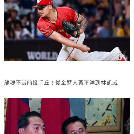
龍魂不滅的投手丘！從金臂人黃平洋到林凱威