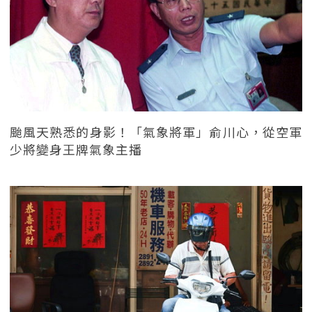
颱風天熟悉的身影！「氣象將軍」俞川心，從空軍
少將變身王牌氣象主播