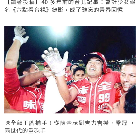
【讀者投稿】40 多年前的台北記事：會計少女報
名《六點看台視》錄影，成了難忘的青春回憶
味全龍王牌捕手！從陳金茂到吉力吉撈．鞏冠 ，
兩世代的重砲手