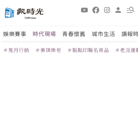
娛樂賽事
時代現場
青春懷舊
城市生活
讀報
＃鬼月行銷
＃美琪樂皂
＃點點印聯名商品
＃老派運