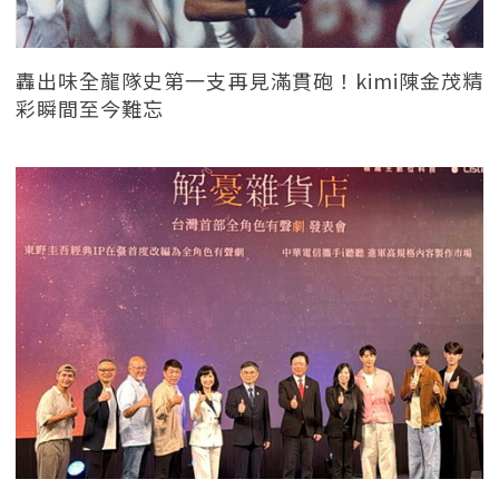
轟出味全龍隊史第一支再見滿貫砲！kimi陳金茂精
彩瞬間至今難忘