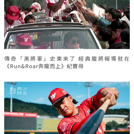
傳奇「黑將軍」史東來了 經典龍將報導就在
《Run&Roar奔龍而上》紀實冊