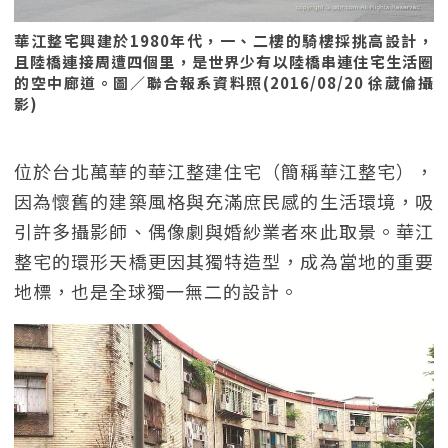
華江整宅興建於1980年代，一、二樓的騎樓採挑高設計，
且陸橋連接周遭四個里，是世界少有以陸橋串連住宅生活圈
的空中廊道。圖／聯合報系資料照(2016/08/20 徐葳倫攝
影)
位於台北萬華的華江整建住宅（簡稱華江整宅），
因為懷舊的建築風格與充滿庶民感的生活環境，吸
引許多攝影師、偶像劇與婚紗業者來此取景。華江
整宅的環形天橋更因其獨特造型，成為當地的重要
地標，也是全球獨一無二的設計。