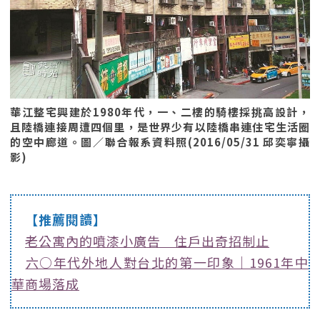
華江整宅興建於1980年代，一、二樓的騎樓採挑高設計，
且陸橋連接周遭四個里，是世界少有以陸橋串連住宅生活圈
的空中廊道。圖／聯合報系資料照(2016/05/31 邱奕寧攝
影)
【推薦閱讀】
老公寓內的噴漆小廣告 住戶出奇招制止
六○年代外地人對台北的第一印象｜1961年中
華商場落成