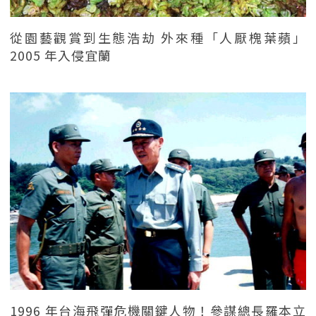
從園藝觀賞到生態浩劫 外來種「人厭槐葉蘋」
2005 年入侵宜蘭
1996 年台海飛彈危機關鍵人物！參謀總長羅本立