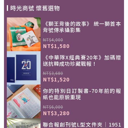
時光商號 懷舊選物
《獅王背後的故事》 統一獅首本
背號傳承攝影集
NT$4,000
NT$1,580
《中華隊X經典賽20年》加碼贈
送抗韓成功珍藏戰報！
NT$3,680
NT$1,520
你的特別日訂製書-70年前的報
紙也能原貌重現
NT$6,000
NT$3,280
聯合報創刊號L型文件夾｜1951