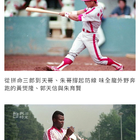
從拼命三郎到天哥、朱哥撐起防線 味全龍外野奔
跑的黃煚隆、郭天信與朱育賢