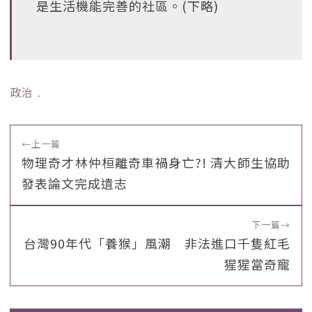
是生活機能完善的社區。(下略)
政治
﹒
←
上一篇
物理奇才林仲桓離奇車禍身亡?! 清大師生協助
發表論文完成遺志
下一篇
→
台灣90年代「養猴」風潮 非法進口千隻紅毛
猩猩當奇寵