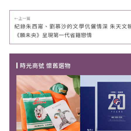
←
上一篇
紀錄朱西甯、劉慕沙的文學伉儷情深 朱天文
《願未央》呈現第一代省籍戀情
時光商號 懷舊選物