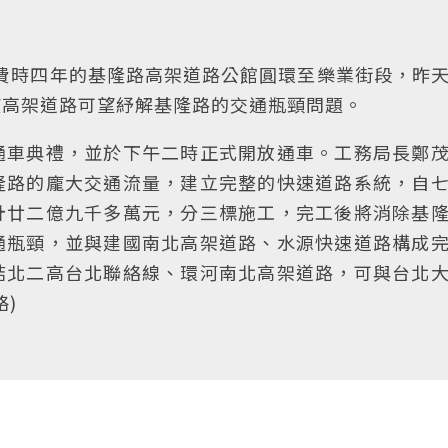
費時四年的基隆路高架道路公館圓環至樂業街段，昨
該高架道路可望紓解基隆路的交通瓶頸問題。
通車典禮，並於下午二時正式開放通車。工務局長鄭
隆路的龐大交通流量，建立完整的快速道路系統，自
計廿二億九千多萬元，分三標施工，完工後將消除基
通瓶頸，並與建國南北高架道路、水源快速道路構成
結北二高台北聯絡線、環河南北高架道路，可與台北
)