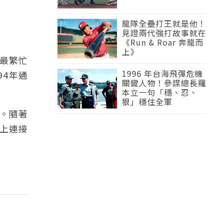
龍隊全壘打王就是他！
見證兩代強打故事就在
《Run & Roar 奔龍而
上》
最繁忙
1996 年台海飛彈危機
94年通
關鍵人物！參謀總長羅
本立一句「穩、忍、
狠」穩住全軍
。隨著
上連接