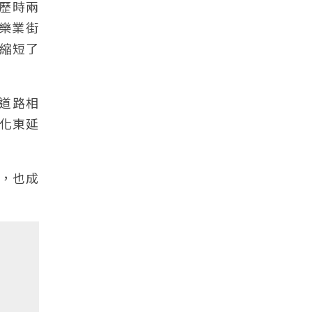
、歷時兩
與樂業街
縮短了
道路相
下化東延
，也成