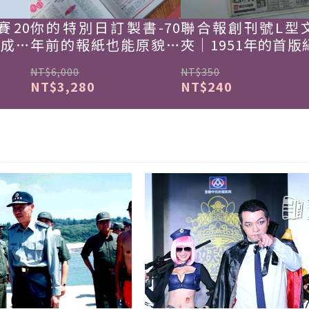
賽20
你的特別日訂製書-70
聯合報創刊號L型
韓成功
年前的報紙也能原貌重
夾｜1951年的首版
現
NT$6,000
NT$350
NT$3,280
NT$240