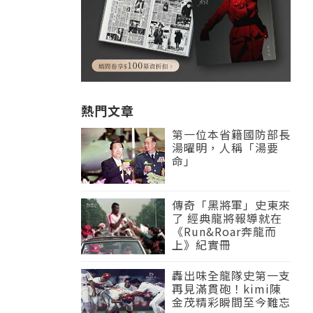
熱門文章
第一位本省籍國防部長
湯曜明，人稱「湯要
命」
傳奇「黑將軍」史東來
了 經典龍將報導就在
《Run&Roar奔龍而
上》紀實冊
轟出味全龍隊史第一支
再見滿貫砲！kimi陳
金茂精彩瞬間至今難忘