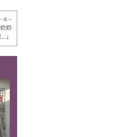
一篇
→
「奶奶
..」