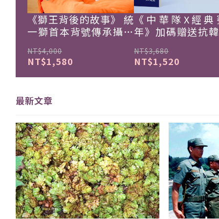
《獅王背後的故事》 統
《中華隊X經典
一獅首本背號傳承攝影
年》加碼贈送抗
集
珍藏戰報！
NT$4,000
NT$3,680
NT$1,580
NT$1,520
最新文章