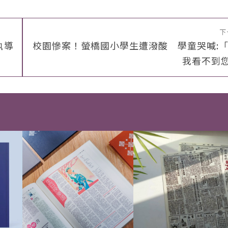
下
執導
校園慘案！螢橋國小學生遭潑酸 學童哭喊:
我看不到您.