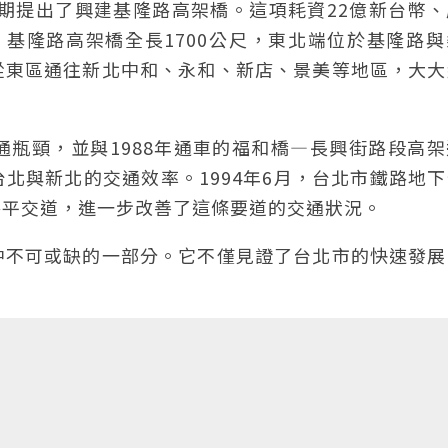
初期提出了興建基隆路高架橋。這項耗資22億新台幣
。基隆路高架橋全長1700公尺，東北端位於基隆路
從東區通往新北中和、永和、新店、景美等地區，大大
瓶頸，並與1988年通車的福和橋—長興街路段高架
北與新北的交通效率。1994年6月，台北市鐵路地
路平交道，進一步改善了這條要道的交通狀況。
中不可或缺的一部分。它不僅見證了台北市的快速發展