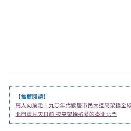
【推薦閱讀】
萬人向前走！九〇年代歡慶市民大道高架橋全
北門重見天日前 被高架橋掐著的臺北北門