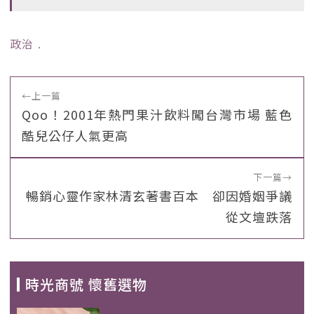
政治
﹒
←
上一篇
Qoo！2001年熱門果汁飲料闖台灣市場 藍色
酷兒公仔人氣更高
下一篇
→
暢銷心靈作家林清玄著書百本 卻因婚姻爭議
從文壇跌落
時光商號 懷舊選物