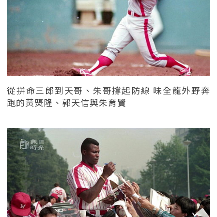
從拼命三郎到天哥、朱哥撐起防線 味全龍外野奔
跑的黃煚隆、郭天信與朱育賢