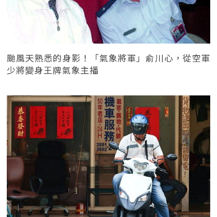
颱風天熟悉的身影！「氣象將軍」俞川心，從空軍
少將變身王牌氣象主播