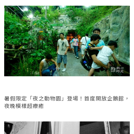
暑假限定「夜之動物園」登場！首度開放企鵝館，
夜晚模樣超療癒