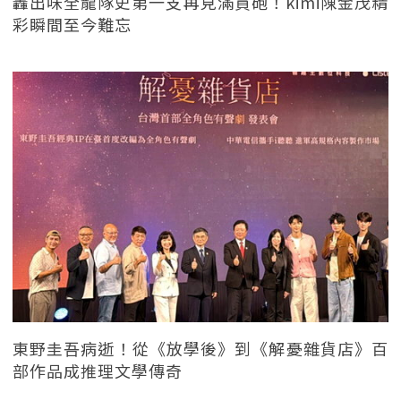
轟出味全龍隊史第一支再見滿貫砲！kimi陳金茂精
彩瞬間至今難忘
東野圭吾病逝！從《放學後》到《解憂雜貨店》百
部作品成推理文學傳奇