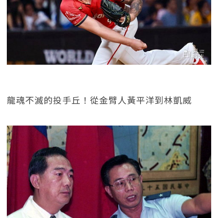
龍魂不滅的投手丘！從金臂人黃平洋到林凱威