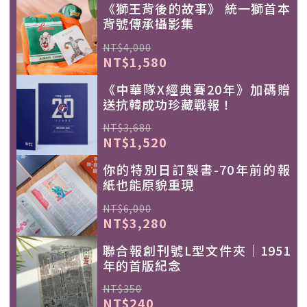
《獅王背後的故事》 統一獅首本
背號傳承攝影集
NT$4,000
NT$1,580
《中華隊X經典賽20年》加碼贈
送抗韓成功珍藏戰報！
NT$3,680
NT$1,520
你的特別日訂製書-70年前的報
紙也能原貌重現
NT$6,000
NT$3,280
聯合報創刊號L型文件夾｜1951
年的首版紀念
NT$350
NT$240