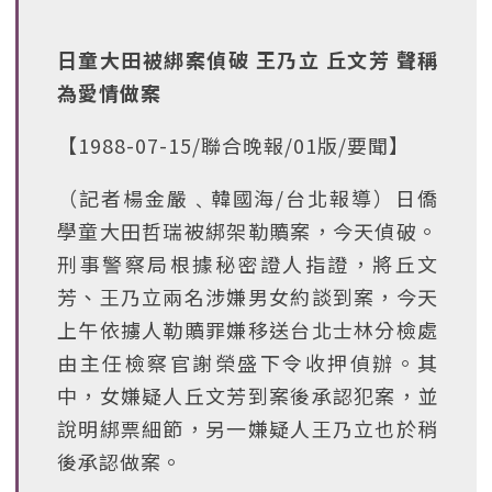
日童大田被綁案偵破 王乃立 丘文芳 聲稱
為愛情做案
【1988-07-15/聯合晚報/01版/要聞】
（記者楊金嚴﹑韓國海/台北報導）日僑
學童大田哲瑞被綁架勒贖案，今天偵破。
刑事警察局根據秘密證人指證，將丘文
芳、王乃立兩名涉嫌男女約談到案，今天
上午依擄人勒贖罪嫌移送台北士林分檢處
由主任檢察官謝榮盛下令收押偵辦。其
中，女嫌疑人丘文芳到案後承認犯案，並
說明綁票細節，另一嫌疑人王乃立也於稍
後承認做案。