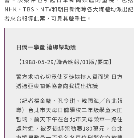
NHK、TBS、NTV和朝日新聞等各大媒體均派出記
者來台報導此案，可見其嚴重性。
日僑一學童 遭綁架勒贖
【1988-05-29/聯合晚報/01版/要聞】
警方求功心切竟使歹徒挾持人質而逃 日方
透過亞東關係協會向我提出抗議
（記者楊金嚴、孔令琪、韓國海╱台北報
導）台北市天母日僑學校二年級學童大田
哲瑞，前天下午在台北市天母榮華一路住
處附近，被歹徒綁架勒贖180萬元，台北
市警局動員一百多名各單位刑警在交款贖