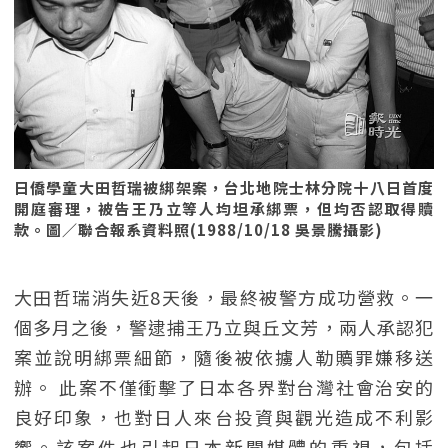
日僑學童大田哲瑞被綁架案，台北地院士林分院十八日首度
開庭審理，被告王乃立等人均坦承綁票，但均否認取得贖
款。圖／聯合報系資料照(1988/10/18 吳景騰攝影)
大田哲瑞消失近8天後，最終被警方成功營救。一
個多月之後，警逮捕王乃立與丘文芳，兩人承認犯
案並說明綁票細節，隨後被依擄人勒贖罪嫌移送
辦。 此案不僅衝擊了日本各界對台灣社會治安的
良好印象，也對日人來台投資與觀光造成不利影
響。該案件也引起日本新聞媒體的重視，包括