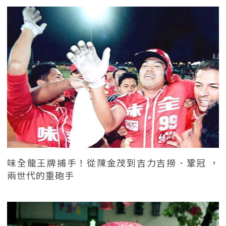
味全龍王牌捕手！從陳金茂到吉力吉撈．鞏冠 ，
兩世代的重砲手