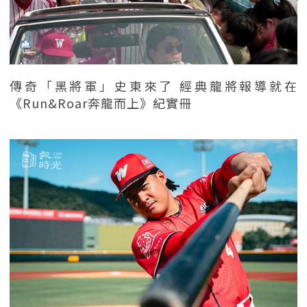
傳奇「黑將軍」史東來了 經典龍將報導就在
《Run&Roar奔龍而上》紀實冊