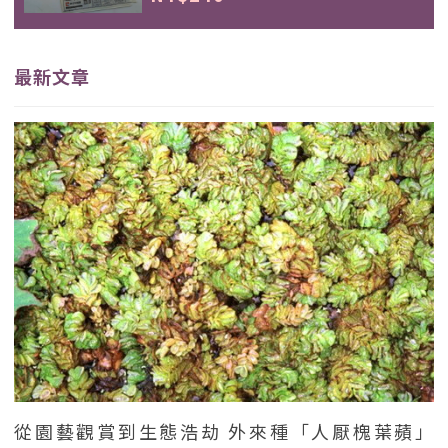
最新文章
從園藝觀賞到生態浩劫 外來種「人厭槐葉蘋」