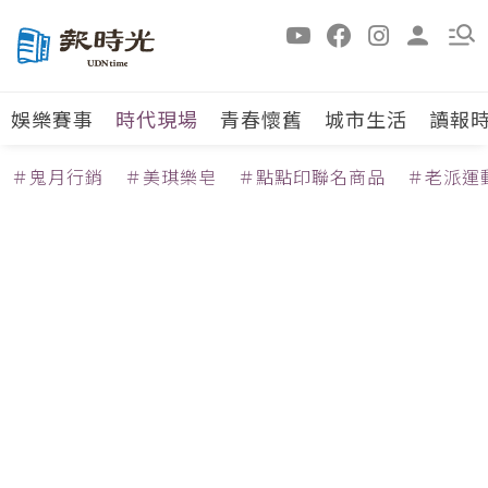
娛樂賽事
時代現場
青春懷舊
城市生活
讀報
＃鬼月行銷
＃美琪樂皂
＃點點印聯名商品
＃老派運