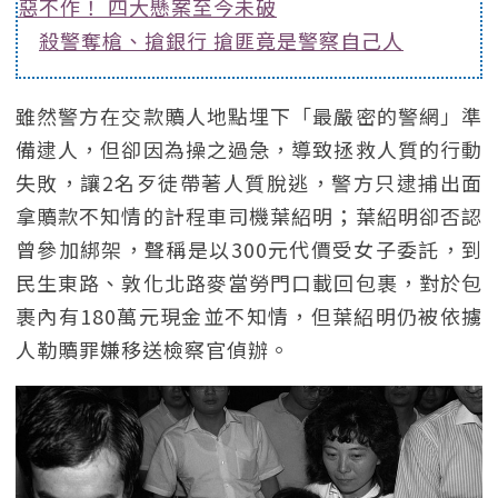
惡不作！ 四大懸案至今未破
殺警奪槍、搶銀行 搶匪竟是警察自己人
雖然警方在交款贖人地點埋下「最嚴密的警網」準
備逮人，但卻因為操之過急，導致拯救人質的行動
失敗，讓2名歹徒帶著人質脫逃，警方只逮捕出面
拿贖款不知情的計程車司機葉紹明；葉紹明卻否認
曾參加綁架，聲稱是以300元代價受女子委託，到
民生東路、敦化北路麥當勞門口載回包裹，對於包
裹內有180萬元現金並不知情，但葉紹明仍被依擄
人勒贖罪嫌移送檢察官偵辦。