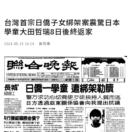
台灣首宗日僑子女綁架案震驚日本
學童大田哲瑞8日後終返家
2024-08-15 16:24
吳秀樺