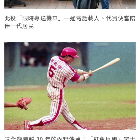
北投「限時專送機車」一通電話載人、代買便當陪
伴一代居民
味全龍跨越 30 年的內野傳承！「紅色巨砲」羅世