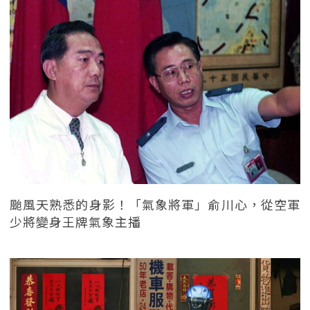
颱風天熟悉的身影！「氣象將軍」俞川心，從空軍
少將變身王牌氣象主播