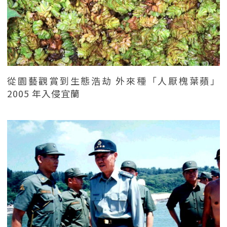
從園藝觀賞到生態浩劫 外來種「人厭槐葉蘋」
2005 年入侵宜蘭