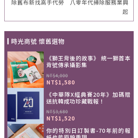
除舊布新找高手代勞 八零年代掃除服務業興
起
時光商號 懷舊選物
《獅王背後的故事》 統一獅首本
背號傳承攝影集
NT$4,000
NT$1,580
《中華隊X經典賽20年》加碼贈
送抗韓成功珍藏戰報！
NT$3,680
NT$1,520
你的特別日訂製書-70年前的報
紙也能原貌重現