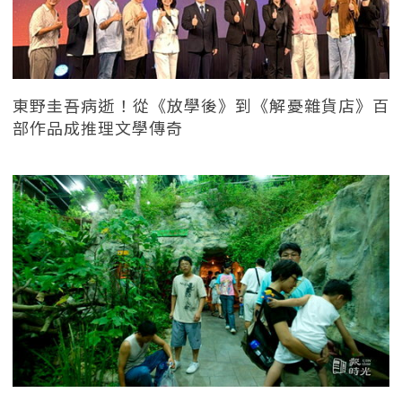
東野圭吾病逝！從《放學後》到《解憂雜貨店》百
部作品成推理文學傳奇