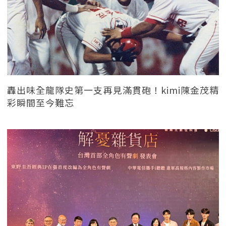
轟出味全龍隊史第一支再見滿貫砲！kimi陳金茂精
彩瞬間至今難忘