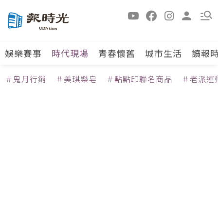
娛樂賽事
時代現場
青春懷舊
城市生活
讀報
＃鬼月行銷
＃美琪樂皂
＃點點印聯名商品
＃老派運