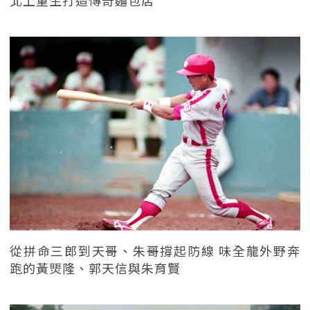
北上重生打造傳奇麵包店
從拼命三郎到天哥、朱哥撐起防線 味全龍外野奔
跑的黃煚隆、郭天信與朱育賢