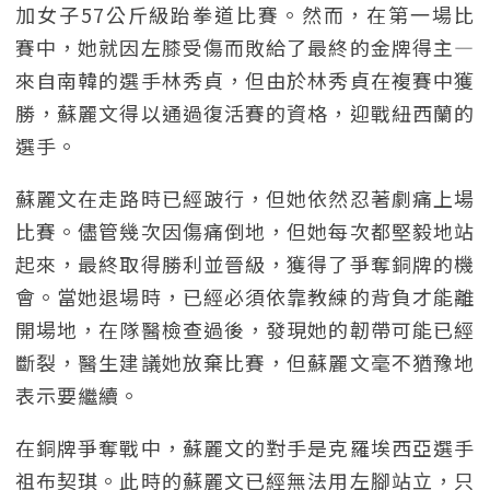
加女子57公斤級跆拳道比賽。然而，在第一場比
賽中，她就因左膝受傷而敗給了最終的金牌得主—
來自南韓的選手林秀貞，但由於林秀貞在複賽中獲
勝，蘇麗文得以通過復活賽的資格，迎戰紐西蘭的
選手。
蘇麗文在走路時已經跛行，但她依然忍著劇痛上場
比賽。儘管幾次因傷痛倒地，但她每次都堅毅地站
起來，最終取得勝利並晉級，獲得了爭奪銅牌的機
會。當她退場時，已經必須依靠教練的背負才能離
開場地，在隊醫檢查過後，發現她的韌帶可能已經
斷裂，醫生建議她放棄比賽，但蘇麗文毫不猶豫地
表示要繼續。
在銅牌爭奪戰中，蘇麗文的對手是克羅埃西亞選手
祖布契琪。此時的蘇麗文已經無法用左腳站立，只