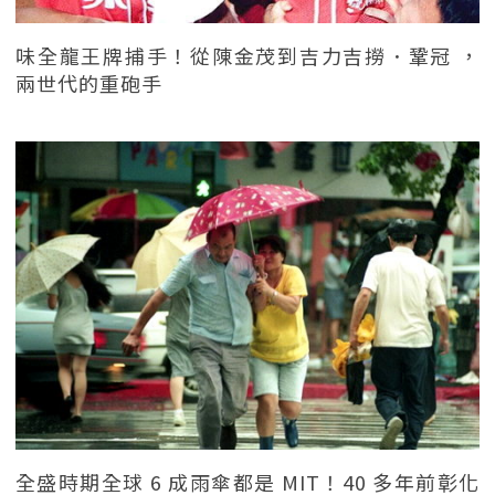
味全龍王牌捕手！從陳金茂到吉力吉撈．鞏冠 ，
兩世代的重砲手
全盛時期全球 6 成雨傘都是 MIT！40 多年前彰化