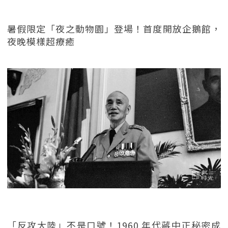
暑假限定「夜之動物園」登場！首度開放企鵝館，
夜晚模樣超療癒
「反攻大陸」不是口號！1960 年代蔣中正秘密成