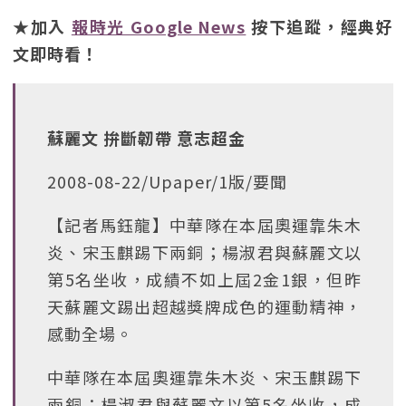
★加入
報時光 Google News
按下追蹤，經典好
文即時看！
蘇麗文 拚斷韌帶 意志超金
2008-08-22/Upaper/1版/要聞
【記者馬鈺龍】中華隊在本屆奧運靠朱木
炎、宋玉麒踢下兩銅；楊淑君與蘇麗文以
第5名坐收，成績不如上屆2金1銀，但昨
天蘇麗文踢出超越獎牌成色的運動精神，
感動全場。
中華隊在本屆奧運靠朱木炎、宋玉麒踢下
兩銅；楊淑君與蘇麗文以第5名坐收，成