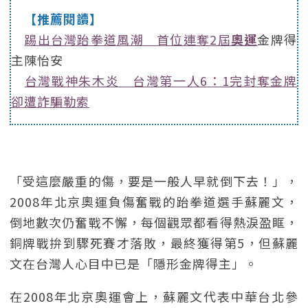
【推薦閱讀】
踢出台灣跆拳道風潮 首位連奪2屆
奧運
金牌得
主陳怡安
台灣戰神朱木炎 台灣第一人6：1完封奪金牌
卻遭詐騙勒索
「受這麼嚴重的傷，要是一般人早就倒下去！」，
2008年北京奧運負傷奮戰的跆拳道選手蘇麗文，
倒地數次仍奮戰不懈，每個觀眾都看得熱淚盈眶，
銅牌戰拚到驟死賽才落敗，最終獲得第5，但蘇麗
文在台灣人心目中已是「隱形金牌得主」。
在2008年北京奧運會上，蘇麗文代表中華台北參