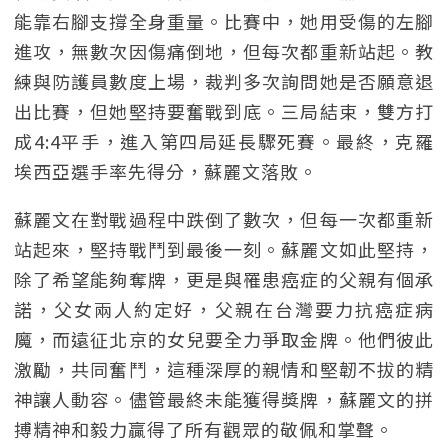
能靠右腳支撐全身重量。比賽中，她用受傷的左腳
進攻，無數次因傷痛倒地，但每次都重新站起。教
練與防護員數度上場，裁判多次詢問她是否願意退
出比賽，但她堅持要奮戰到底。三局結束，雙方打
成4:4平手，進入第四局延長驟死賽。最終，克羅
埃西亞選手率先得分，蘇麗文落敗。
蘇麗文在對戰過程中跌倒了數次，但每一次都重新
站起來，堅持戰鬥到最後一刻。蘇麗文如此堅持，
除了希望能夠奪牌，更是與罹患癌症的父親有個承
諾，父女兩人約定好，父親在台灣要力抗癌症病
魔，而遠征北京的女兒要全力爭取金牌。他們彼此
激勵，共同奮鬥，這種深厚的親情和堅韌不拔的精
神讓人動容。儘管最終未能獲得獎牌，蘇麗文的拼
搏精神和毅力贏得了所有觀眾的敬佩和掌聲。