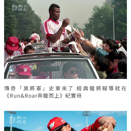
傳奇「黑將軍」史東來了 經典龍將報導就在
《Run&Roar奔龍而上》紀實冊