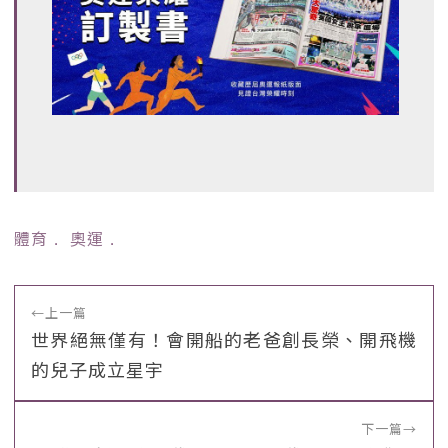
體育
﹒
奧運
﹒
←
上一篇
世界絕無僅有！會開船的老爸創長榮、開飛機
的兒子成立星宇
下一篇
→