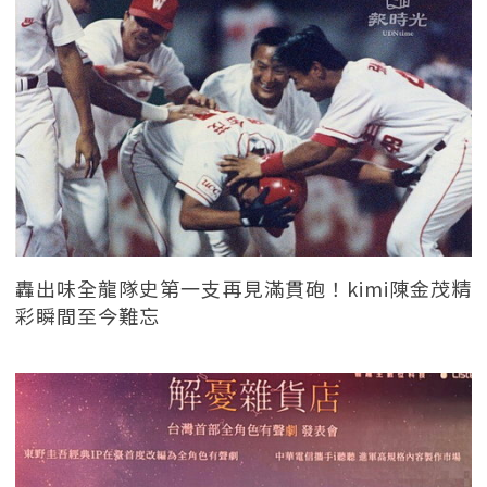
轟出味全龍隊史第一支再見滿貫砲！kimi陳金茂精
彩瞬間至今難忘