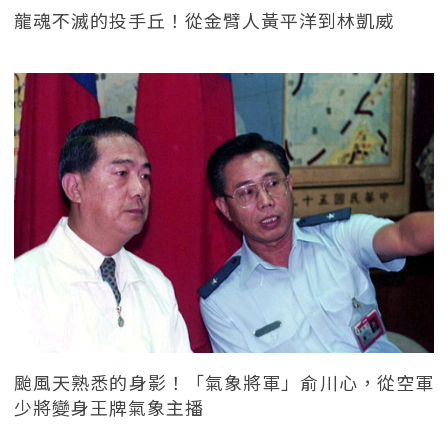
龍魂不滅的投手丘！從金臂人黃平洋到林凱威
颱風天熟悉的身影！「氣象將軍」俞川心，從空軍
少將變身王牌氣象主播