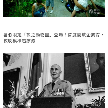
暑假限定「夜之動物園」登場！首度開放企鵝館，
夜晚模樣超療癒