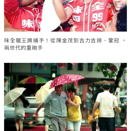
味全龍王牌捕手！從陳金茂到吉力吉撈．鞏冠 ，
兩世代的重砲手