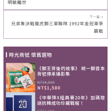
明敏離世
下一篇
→
兄弟象決戰龍虎獅三軍聯隊 1992年金冠軍爭
霸戰
時光商號 懷舊選物
《獅王背後的故事》 統一獅首本
背號傳承攝影集
NT$4,000
NT$1,580
《中華隊X經典賽20年》加碼贈
送抗韓成功珍藏戰報！