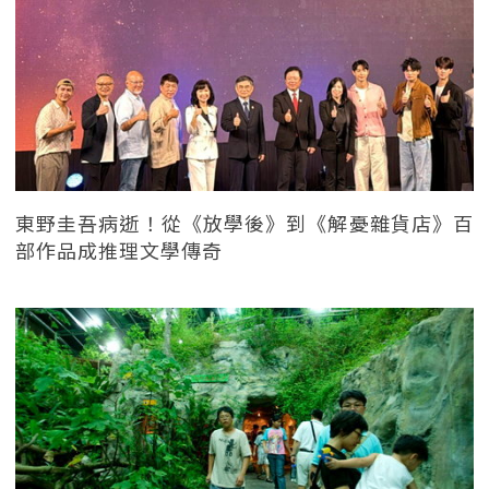
東野圭吾病逝！從《放學後》到《解憂雜貨店》百
部作品成推理文學傳奇