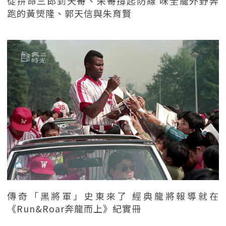
從拼命三郎到天哥、朱哥撐起防線 味全龍外野奔
跑的黃煚隆、郭天信與朱育賢
傳奇「黑將軍」史東來了 經典龍將報導就在
《Run&Roar奔龍而上》紀實冊