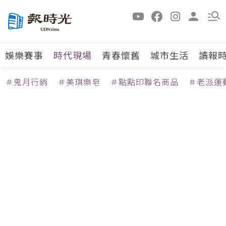
娛樂賽事
時代現場
青春懷舊
城市生活
讀報
＃鬼月行銷
＃美琪樂皂
＃點點印聯名商品
＃老派運