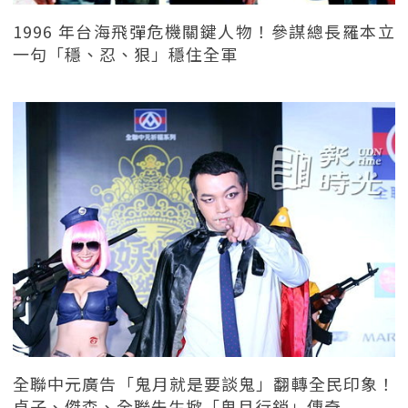
1996 年台海飛彈危機關鍵人物！參謀總長羅本立
一句「穩、忍、狠」穩住全軍
全聯中元廣告「鬼月就是要談鬼」翻轉全民印象！
貞子、傑森、全聯先生掀「鬼月行銷」傳奇