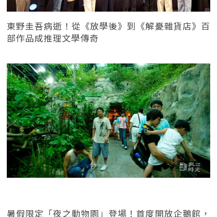
東野圭吾病逝！從《放學後》到《解憂雜貨店》百
部作品成推理文學傳奇
暑假限定「夜之動物園」登場！首度開放企鵝館，