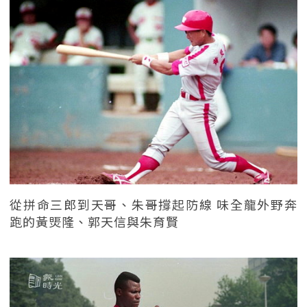
從拼命三郎到天哥、朱哥撐起防線 味全龍外野奔
跑的黃煚隆、郭天信與朱育賢