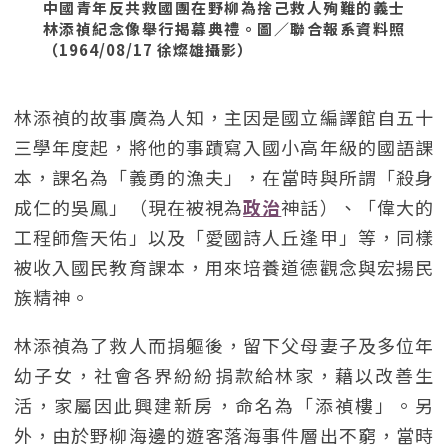
中國青年反共救國團在野柳為捨己救人殉難的義士
林添禎紀念像舉行揭幕典禮。圖／聯合報系資料照
（1964/08/17 徐燦雄攝影）
林添禎的故事廣為人知，主因是國立編譯館自五十
三學年度起，將他的事蹟寫入國小高年級的國語課
本，課名為「義勇的漁夫」，在當時與所謂「殺身
成仁的吳鳳」（現在被視為
政治
神話）、「偉大的
工程師詹天佑」以及「愛國詩人丘逢甲」等，同樣
被收入國民教育課本，用來培養道德觀念與宏揚民
族精神。
林添禎為了救人而捐軀後，留下父母妻子及多位年
幼子女，社會各界紛紛捐款給林家，藉以改善生
活，家屬因此興建新房，命名為「添禎樓」。另
外，由於野柳海邊的遊客落海事件層出不窮，當時