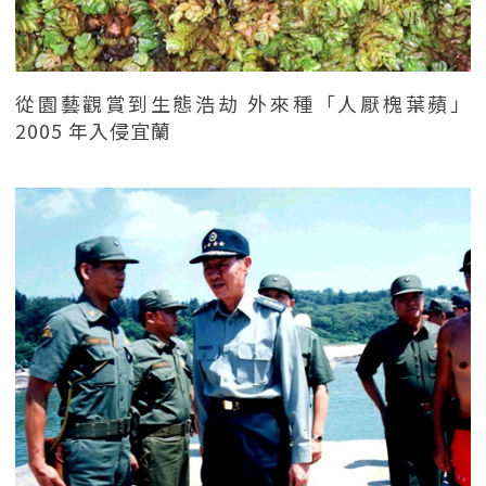
從園藝觀賞到生態浩劫 外來種「人厭槐葉蘋」
2005 年入侵宜蘭