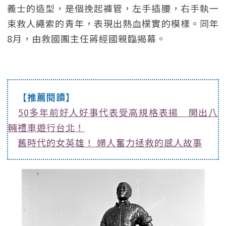
義士的造型，是個挽起褲管，左手插腰，右手執一
束救人繩索的青年，表現出熱血樸實的模樣。同年
8月，由救國團主任蔣經國親臨揭幕。
【推薦閱讀】
50多年前好人好事代表受高規格表揚 開出八
輛禮車遊行台北！
舊時代的女英雄！ 婦人奮力拯救的感人故事