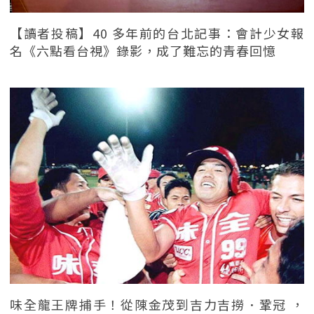
【讀者投稿】40 多年前的台北記事：會計少女報
名《六點看台視》錄影，成了難忘的青春回憶
味全龍王牌捕手！從陳金茂到吉力吉撈．鞏冠 ，