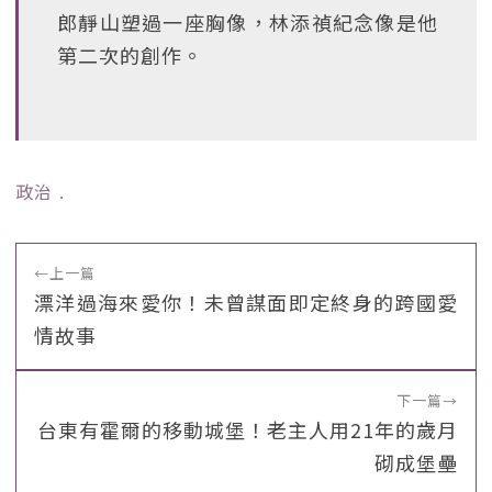
郎靜山塑過一座胸像，林添禎紀念像是他
第二次的創作。
政治
﹒
←
上一篇
漂洋過海來愛你！未曾謀面即定終身的跨國愛
情故事
下一篇
→
台東有霍爾的移動城堡！老主人用21年的歲月
砌成堡壘