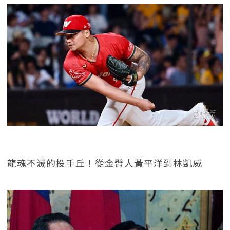
龍魂不滅的投手丘！從金臂人黃平洋到林凱威