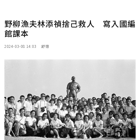
野柳漁夫林添禎捨己救人 寫入國編
館課本
2024-03-08 14:03
舒憶