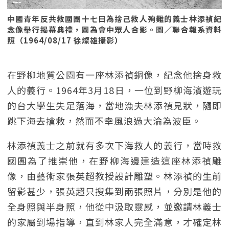
中國青年反共救國團十七日為捨己救人殉難的義士林添禎紀
念像舉行揭幕典禮，圖為會中眾人合影。圖／聯合報系資料
照（1964/08/17 徐燦雄攝影）
在野柳地質公園有一座林添禎銅像，紀念他捨身救
人的義行。1964年3月18日，一位到野柳海濱遊玩
的台大學生失足落海，當地漁夫林添禎見狀，隨即
跳下海去搶救，然而不幸風浪過大淪為波臣。
林添禎義士之前就有多次下海救人的義行，當時救
國團為了推崇他，在野柳海邊建造這座林添禎雕
像，由藝術家張英超教授設計雕塑。林添禎的生前
留影甚少，張英超只搜集到兩張照片，分別是他的
全身照與半身照，他從中汲取靈感，並邀請林義士
的家屬到場指導，直到林家人完全滿意，才確定林