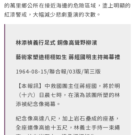
的萬里鄉公所在接近海邊的危險區域，塗上明顯的
紅漆警戒，大幅減少悲劇重演的次數。
林添禎義行足式 銅像高聳野柳濱
藝術家塑造栩栩如生 蔣經國明主持揭幕禮
1964-08-15/聯合報/03版/第三版
【本報訊】中救國團主任蔣經國，將於明
（十六）日晨七時，在濱為該團所塑的林
添禎紀念像揭幕。
紀念像高達八尺，加上岩石壘成的座基，
全座連像高逾十五尺，林義士手持一束繩