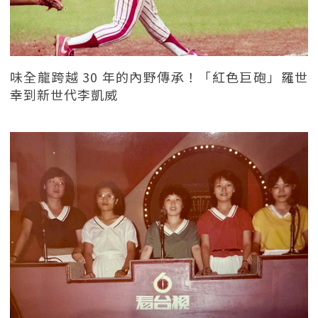
味全龍跨越 30 年的內野傳承！「紅色巨砲」羅世
幸到新世代李凱威