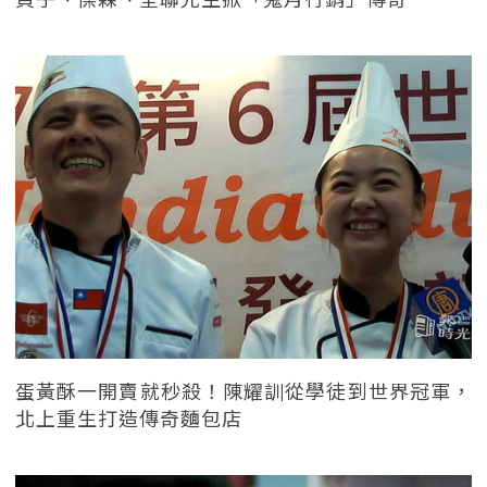
蛋黃酥一開賣就秒殺！陳耀訓從學徒到世界冠軍，
北上重生打造傳奇麵包店