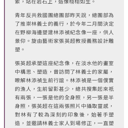
索，站在岩石上，造像栩栩如生。
青年反共救國團總團部昨天說，總團部為
了推崇林義士的義行，於今年二月間決定
在野柳海邊塑建林添禎紀念像一座，供人
景仰。旋由藝術家張英超教授義務設計雕
塑。
張英超承塑這座紀念像，在淡水他的畫室
中構思、塑造，曾訪問了林義士的家屬，
暸解林添禎生前行誼。林添禎是一個僕實
的漁人，生前留影甚少，總共搜集起來祇
有兩張，一張是他的全身照，另一張是半
身照，張英超在這兩張照片中攝取靈感，
對林有了較為深刻的印象後，始著手塑
造，並邀請林義士家人到場修正，一直塑