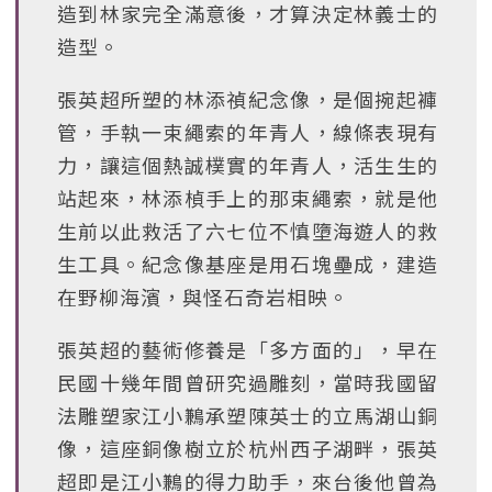
造到林家完全滿意後，才算決定林義士的
造型。
張英超所塑的林添禎紀念像，是個捥起褲
管，手執一束繩索的年青人，線條表現有
力，讓這個熱誠樸實的年青人，活生生的
站起來，林添楨手上的那束繩索，就是他
生前以此救活了六七位不慎墮海遊人的救
生工具。紀念像基座是用石塊壘成，建造
在野柳海濱，與怪石奇岩相映。
張英超的藝術修養是「多方面的」，早在
民國十幾年間曾研究過雕刻，當時我國留
法雕塑家江小鶼承塑陳英士的立馬湖山銅
像，這座銅像樹立於杭州西子湖畔，張英
超即是江小鶼的得力助手，來台後他曾為