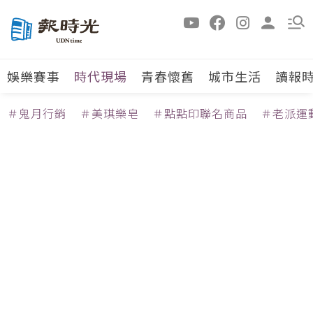
娛樂賽事
時代現場
青春懷舊
城市生活
讀報
＃鬼月行銷
＃美琪樂皂
＃點點印聯名商品
＃老派運