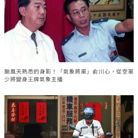
颱風天熟悉的身影！「氣象將軍」俞川心，從空軍
少將變身王牌氣象主播