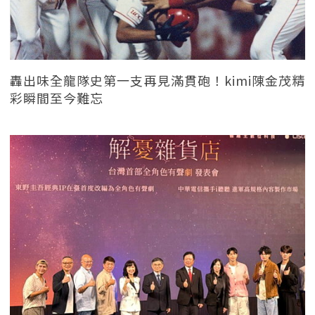
轟出味全龍隊史第一支再見滿貫砲！kimi陳金茂精
彩瞬間至今難忘