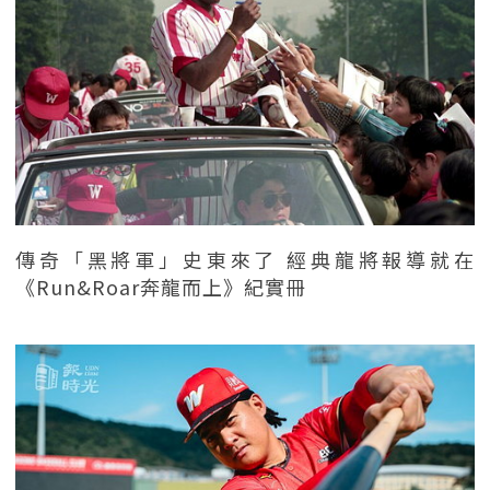
傳奇「黑將軍」史東來了 經典龍將報導就在
《Run&Roar奔龍而上》紀實冊