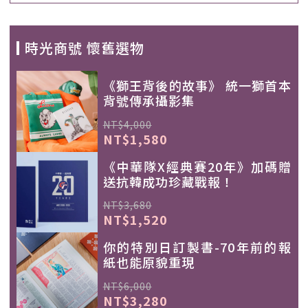
時光商號 懷舊選物
《獅王背後的故事》 統一獅首本
背號傳承攝影集
NT$4,000
NT$1,580
《中華隊X經典賽20年》加碼贈
送抗韓成功珍藏戰報！
NT$3,680
NT$1,520
你的特別日訂製書-70年前的報
紙也能原貌重現
NT$6,000
NT$3,280