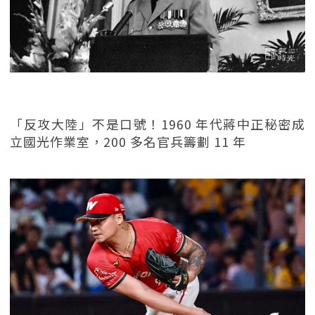
「反攻大陸」不是口號！1960 年代蔣中正秘密成
立國光作業室，200 多名官兵籌劃 11 年