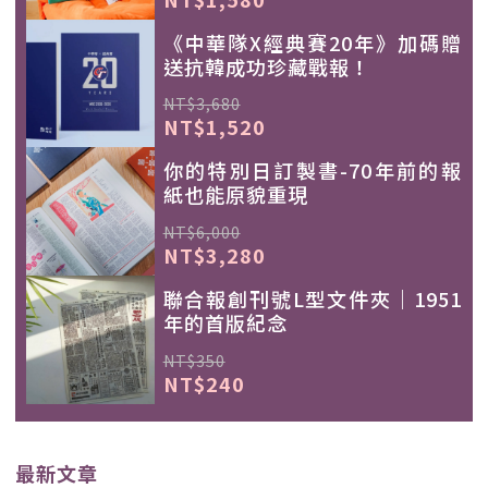
《中華隊X經典賽20年》加碼贈
送抗韓成功珍藏戰報！
NT$3,680
NT$1,520
你的特別日訂製書-70年前的報
紙也能原貌重現
NT$6,000
NT$3,280
聯合報創刊號L型文件夾｜1951
年的首版紀念
NT$350
NT$240
最新文章