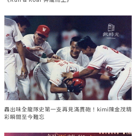
轟出味全龍隊史第一支再見滿貫砲！kimi陳金茂精
彩瞬間至今難忘