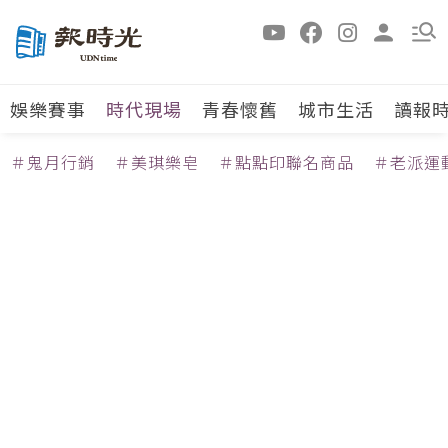
娛樂賽事
時代現場
青春懷舊
城市生活
讀報
＃鬼月行銷
＃美琪樂皂
＃點點印聯名商品
＃老派運