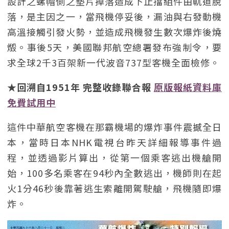
設計之螺帽側之墊片掉落造成下止擋組件由軌道脫
落，是主因之一，當飛機停妥後，漏油與右發動機
高溫接觸引發火勢，並造成飛機發生數次爆炸後燒
燬。事後5天，美國聯邦航空總署發布強制令，要
求全球2千3百架新一代波音737型客機全面檢修。
★回溯自1951年 完整收錄聯合報
原版報紙資料庫
免費試用中
這件中華航空客機在那霸機場的爆炸事件震撼全日
本，當時日本NHK電視台昨天詳細報導事件過
程，並透過影片算出，從第一個乘客逃出機艙開
始，100多名乘客在94秒內全數逃出，機師則在起
火1分46秒後靠著逃生索離開駕駛艙，飛機隨即爆
炸。