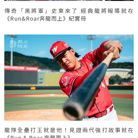
傳奇「黑將軍」史東來了 經典龍將報導就在
《Run&Roar奔龍而上》紀實冊
龍隊全壘打王就是他！見證兩代強打故事就在
《Run & Roar 奔龍而上》