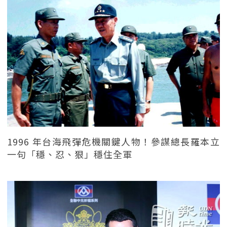
1996 年台海飛彈危機關鍵人物！參謀總長羅本立
一句「穩、忍、狠」穩住全軍