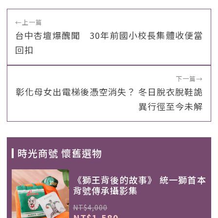
←
上一篇
台中杏壇爆醜聞 30年前國小校長集體收便當
回扣
下一篇
→
彰化母女出電梯後憑空消失？ 冬日脫衣脫鞋詭
異行徑至今未解
時光商號 懷舊選物
《獅王背後的故事》 統一獅首本
背號傳承攝影集
NT$4,000
NT$1,580