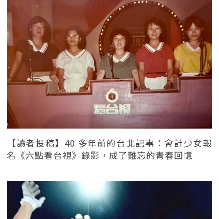
【讀者投稿】40 多年前的台北記事：會計少女報
名《六點看台視》錄影，成了難忘的青春回憶