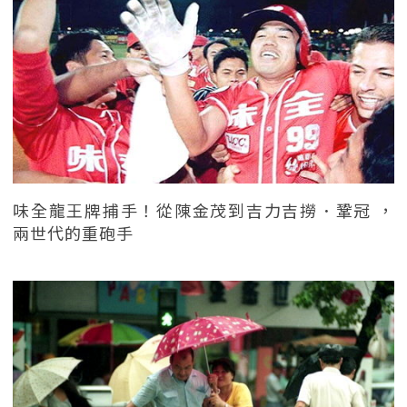
味全龍王牌捕手！從陳金茂到吉力吉撈．鞏冠 ，
兩世代的重砲手