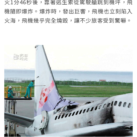
火1分46秒後，靠著逃生索從駕駛艙跳到機坪，飛
機隨即爆炸。爆炸時，發出巨響，飛機也立刻陷入
火海，飛機幾乎完全燒毀，讓不少旅客受到驚嚇。