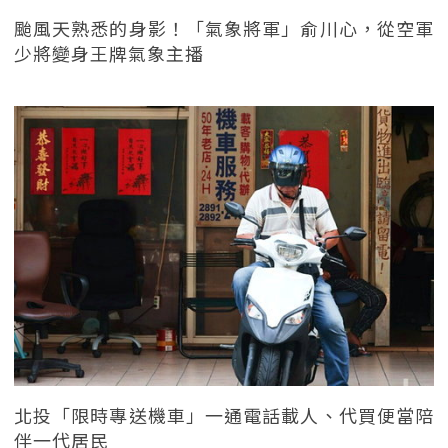
颱風天熟悉的身影！「氣象將軍」俞川心，從空軍
少將變身王牌氣象主播
北投「限時專送機車」一通電話載人、代買便當陪
伴一代居民