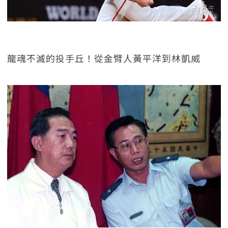
龍魂不滅的投手丘！從金臂人黃平洋到林凱威