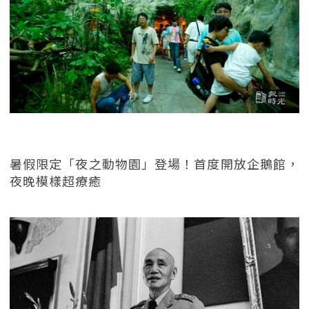
暑假限定「夜之動物園」登場！首度開放企鵝館，
夜晚模樣超療癒