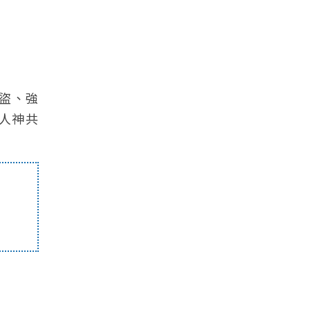
強盜、強
人神共