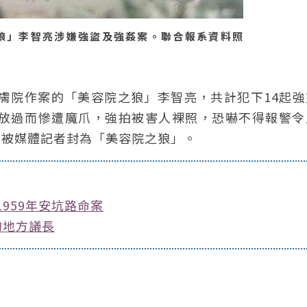
狼」李智亮涉嫌強盜及強姦案。聯合報系資料照
護膚院作案的「美容院之狼」李智亮，共計犯下14起
不放過而慘遭魔爪，強拍被害人裸照，恐嚇不得報警令
而被媒體記者封為「美容院之狼」。
959年安坑路命案
的地方議長