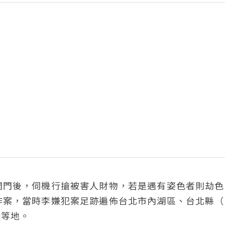
開門後，伺機行搶被害人財物，若是遇有姿色者則劫色
作案，當時李嫌犯案足跡遍佈台北市內湖區、台北縣（
隆等地。