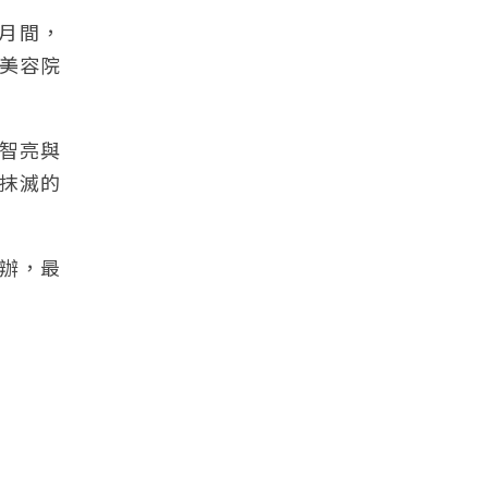
6月間，
美容院
智亮與
抹滅的
辦，最