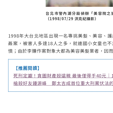
台北市警內湖分局偵辦「美容院之
（1998/07/29 洪克紀攝影）
1998年大台北地區出現一名專挑美髮、美容、
姦案，被害人多達18人之多，就連國小女童也
憤；由於李嫌作案對象大都為美容美髮業者，因
【推薦閱讀】
死刑定讞！貪圖財產殺遠親 最後僅得手40元｜1
槍殺好友鍾源峰 鄭太吉成首位重大刑案伏法