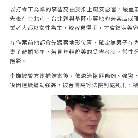
以打零工為業的李智亮由於染上吸安惡習，嚴重影響
先後在台北市、台北縣與基隆市等地的美容店或
業者大都以女性為主，較容易得手，才會鎖定美
在作案前他都會先觀察地形位置，確定無男子在
妻子離婚多年，若見年輕貌美的受害者時，常性
陰影。
李嫌被警方逮捕歸案後，依懲治盜匪條例、強盜
後因連續搶劫強姦，被台灣高等法院判處死刑，