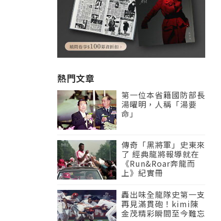
熱門文章
第一位本省籍國防部長
湯曜明，人稱「湯要
命」
傳奇「黑將軍」史東來
了 經典龍將報導就在
《Run&Roar奔龍而
上》紀實冊
轟出味全龍隊史第一支
再見滿貫砲！kimi陳
金茂精彩瞬間至今難忘