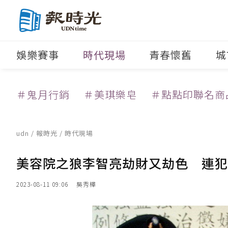
娛樂賽事
時代現場
青春懷舊
城
＃鬼月行銷
＃美琪樂皂
＃點點印聯名商
udn
/
報時光
/
時代現場
美容院之狼李智亮劫財又劫色 連犯
2023-08-11 09:06
吳秀樺