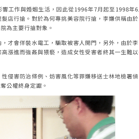
工作與婚姻生活，因此從1996年7月起至1998年
理髮店行搶。對於為何專挑美容院行搶，李嫌供稱由於
容院為主要行搶對象。
內，才會佯裝水電工，騙取被害人開門，另外，由於李
慾高漲進而強姦與猥褻，造成女性受害者終其一生難以
、性侵害防治條例、妨害風化等罪嫌移送士林地檢署偵
褫奪公權終身定讞。