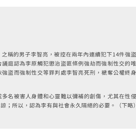
之稱的男子李智亮，被控在兩年內連續犯下14件強
合議庭認為李原觸犯懲治盜匪條例強劫而強制性交的
依強盜而強制性交等罪判處李智亮死刑，褫奪公權終
成多名被害人身體和心靈難以彌補的創傷，尤其在性
原諒；所以，認為李有與社會永久隔絕的必要。（下略