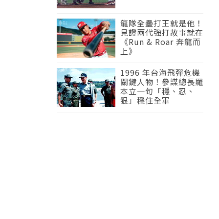
龍隊全壘打王就是他！
見證兩代強打故事就在
《Run & Roar 奔龍而
上》
1996 年台海飛彈危機
關鍵人物！參謀總長羅
本立一句「穩、忍、
狠」穩住全軍