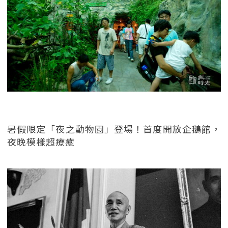
暑假限定「夜之動物園」登場！首度開放企鵝館，
夜晚模樣超療癒