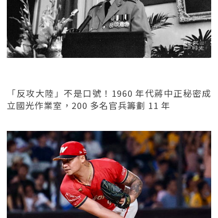
「反攻大陸」不是口號！1960 年代蔣中正秘密成
立國光作業室，200 多名官兵籌劃 11 年