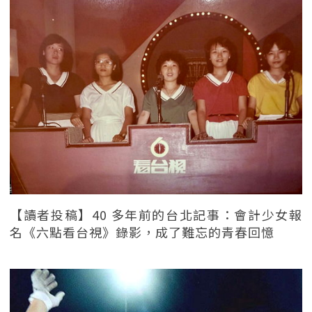
【讀者投稿】40 多年前的台北記事：會計少女報
名《六點看台視》錄影，成了難忘的青春回憶