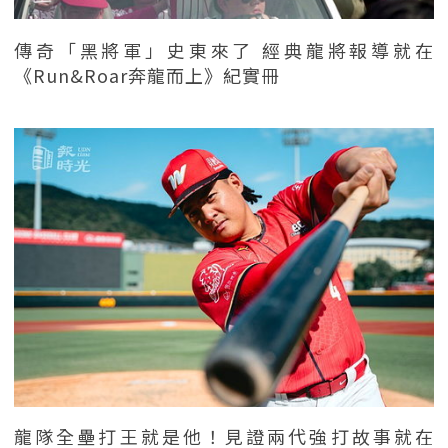
傳奇「黑將軍」史東來了 經典龍將報導就在
《Run&Roar奔龍而上》紀實冊
龍隊全壘打王就是他！見證兩代強打故事就在