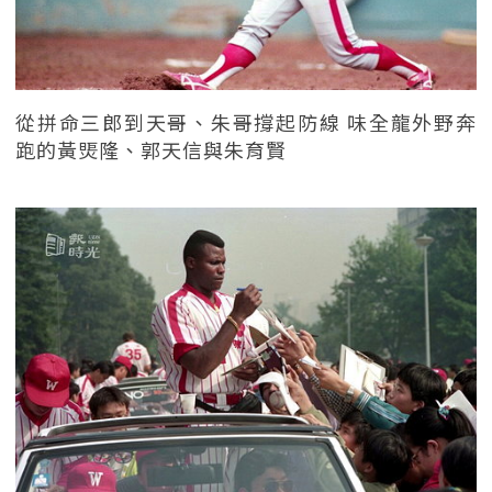
從拼命三郎到天哥、朱哥撐起防線 味全龍外野奔
跑的黃煚隆、郭天信與朱育賢