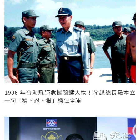
1996 年台海飛彈危機關鍵人物！參謀總長羅本立
一句「穩、忍、狠」穩住全軍