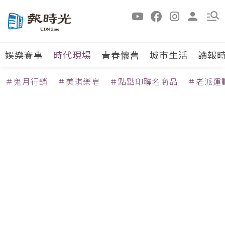
娛樂賽事
時代現場
青春懷舊
城市生活
讀報
＃鬼月行銷
＃美琪樂皂
＃點點印聯名商品
＃老派運