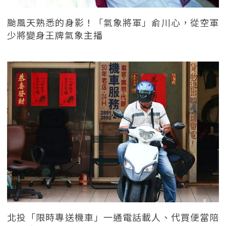
颱風天熟悉的身影！「氣象將軍」俞川心，從空軍
少將變身王牌氣象主播
北投「限時專送機車」一通電話載人、代買便當陪