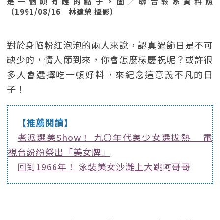
是一個頗有趣的點子。圖／聯合報系資料照
（1991/08/16 林建榮 攝影）
對於身陷粉紅泡泡的兩人來說，認真過節日是不可
缺少的，情人節到來，你會怎麼樣慶祝呢？或許很
多人會選擇吃一頓好料，來紀念這意義不凡的日
子！
【推薦閱讀】
老派選美Show！ 九〇年代美少女選拔熱 電
視台紛紛祭出「美女牌」
回到1966年！ 泳裝美女沙灘上大跳阿哥哥