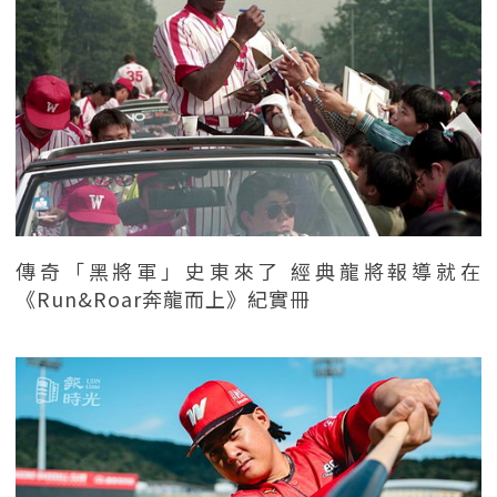
傳奇「黑將軍」史東來了 經典龍將報導就在
《Run&Roar奔龍而上》紀實冊