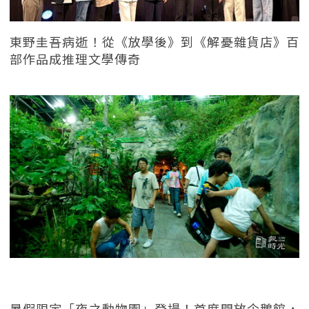
東野圭吾病逝！從《放學後》到《解憂雜貨店》百
部作品成推理文學傳奇
暑假限定「夜之動物園」登場！首度開放企鵝館，