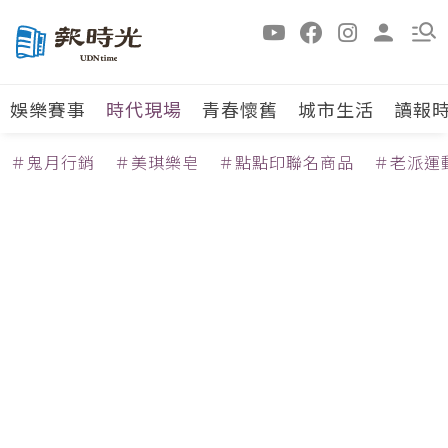
娛樂賽事
時代現場
青春懷舊
城市生活
讀報
＃鬼月行銷
＃美琪樂皂
＃點點印聯名商品
＃老派運