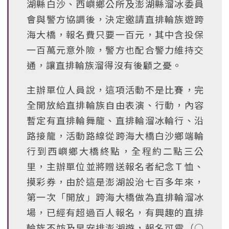
湖縣白沙、西嶼鄉公所及澎湖縣溜冰委員
會與警方協調後，決定邀請直排輪族遊跨
海大橋，報名費只要一百元，其中含投保
一百萬元意外險，警方也配合警力維持交
通，讓直排輪族溜得沒有後顧之憂。
主辦單位人員說，這項活動不是比賽，完
全開放給直排輪族自由表演、行動，內容
暫定有直排輪舞龍、直排輪溜冰輪行、沿
路接龍，活動路線從跨海大橋白沙鄉端輪
行到西嶼鄉大橋終點，全程約二點三公
里，主辦單位並將贈送報名者紀念Ｔ恤、
摸彩券，由於這是澎湖設治七百多年來，
第一次「開放」跨海大橋做為直排輪溜冰
場，已經有超過百人報名，有興趣的直排
輪族不妨及早安排澎湖遊，報名可電（○