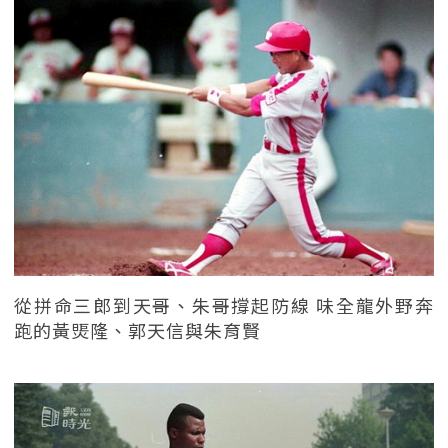
從拼命三郎到天哥、朱哥撐起防線 味全龍外野奔
跑的黃煚隆、郭天信與朱育賢