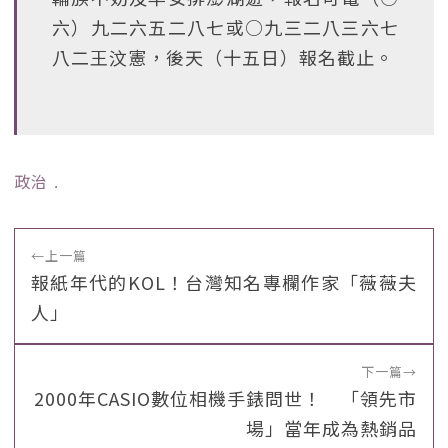
六）九二六五二八七或○九三二八三六七
八二王汶憲，後天（十五日）報名截止。
政治
﹒
←
上一篇
報紙年代的KOL！台灣知名專欄作家「薇薇夫
人」
下一篇
→
2000年CASIO數位相機手錶問世！ 「領先市
場」當年成為熱銷品