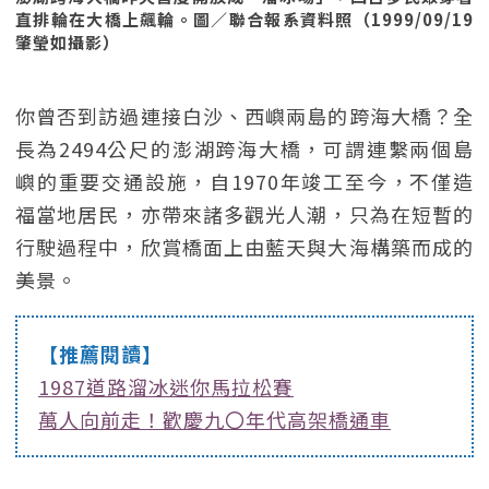
直排輪在大橋上飆輪。圖／聯合報系資料照（1999/09/19
肇瑩如攝影）
你曾否到訪過連接白沙、西嶼兩島的跨海大橋？全
長為2494公尺的澎湖跨海大橋，可謂連繫兩個島
嶼的重要交通設施，自1970年竣工至今，不僅造
福當地居民，亦帶來諸多觀光人潮，只為在短暫的
行駛過程中，欣賞橋面上由藍天與大海構築而成的
美景。
【推薦閱讀】
1987道路溜冰迷你馬拉松賽
萬人向前走！歡慶九〇年代高架橋通車