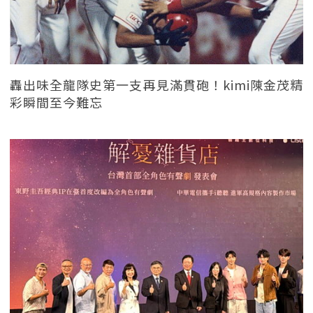
轟出味全龍隊史第一支再見滿貫砲！kimi陳金茂精
彩瞬間至今難忘