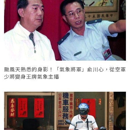
颱風天熟悉的身影！「氣象將軍」俞川心，從空軍
少將變身王牌氣象主播