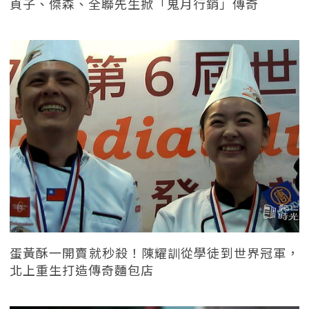
貞子、傑森、全聯先生掀「鬼月行銷」傳奇
蛋黃酥一開賣就秒殺！陳耀訓從學徒到世界冠軍，
北上重生打造傳奇麵包店