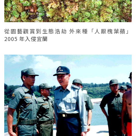
從園藝觀賞到生態浩劫 外來種「人厭槐葉蘋」
2005 年入侵宜蘭