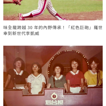
味全龍跨越 30 年的內野傳承！「紅色巨砲」羅世
幸到新世代李凱威