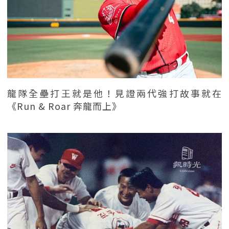
龍隊全壘打王就是他！見證兩代強打故事就在
《Run & Roar 奔龍而上》