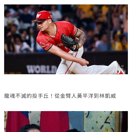
龍魂不滅的投手丘！從金臂人黃平洋到林凱威