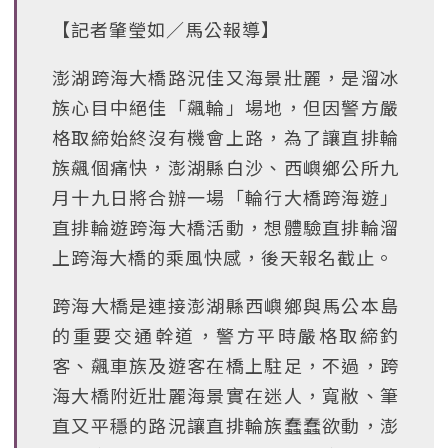
【記者肇瑩如∕馬公報導】
澎湖跨海大橋路況佳又海景壯麗，是溜冰
族心目中絕佳「飆輪」場地，但因警方嚴
格取締始終沒有機會上路，為了讓直排輪
族飆個痛快，澎湖縣白沙、西嶼鄉公所九
月十九日將合辦一場「輪行大橋跨海遊」
直排輪遊跨海大橋活動，想體驗直排輪溜
上跨海大橋的乘風快感，後天報名截止。
跨海大橋是連接澎湖縣西嶼鄉與馬公本島
的重要交通幹道，警方平時嚴格取締釣
客、飆車族及遊客在橋上駐足，不過，跨
海大橋附近壯麗海景實在迷人，寬敝、筆
直又平穩的路況讓直排輪族蠢蠢欲動，澎