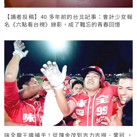
【讀者投稿】40 多年前的台北記事：會計少女報
名《六點看台視》錄影，成了難忘的青春回憶
味全龍王牌捕手！從陳金茂到吉力吉撈．鞏冠 ，