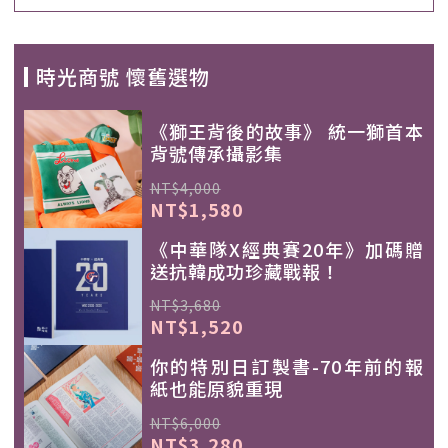
時光商號 懷舊選物
《獅王背後的故事》 統一獅首本
背號傳承攝影集
NT$4,000
NT$1,580
《中華隊X經典賽20年》加碼贈
送抗韓成功珍藏戰報！
NT$3,680
NT$1,520
你的特別日訂製書-70年前的報
紙也能原貌重現
NT$6,000
NT$3,280