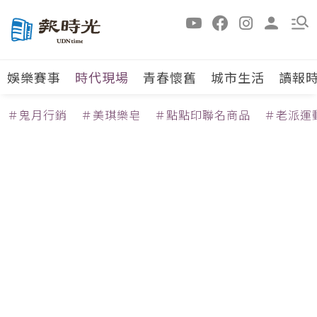
娛樂賽事
時代現場
青春懷舊
城市生活
讀報
＃鬼月行銷
＃美琪樂皂
＃點點印聯名商品
＃老派運