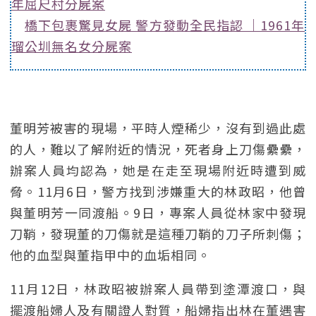
年屈尺村分屍案
橋下包裹驚見女屍 警方發動全民指認 ｜1961年
瑠公圳無名女分屍案
董明芳被害的現場，平時人煙稀少，沒有到過此處
的人，難以了解附近的情況，死者身上刀傷纍纍，
辦案人員均認為，她是在走至現場附近時遭到威
脅。11月6日，警方找到涉嫌重大的林政昭，他曾
與董明芳一同渡船。9日，專案人員從林家中發現
刀鞘，發現董的刀傷就是這種刀鞘的刀子所刺傷；
他的血型與董指甲中的血垢相同。
11月12日，林政昭被辦案人員帶到塗潭渡口，與
擺渡船婦人及有關證人對質，船婦指出林在董遇害