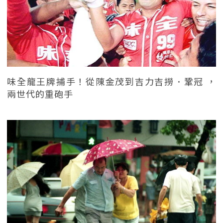
味全龍王牌捕手！從陳金茂到吉力吉撈．鞏冠 ，
兩世代的重砲手