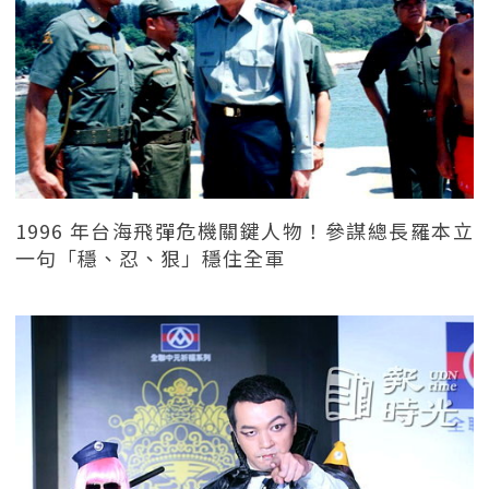
1996 年台海飛彈危機關鍵人物！參謀總長羅本立
一句「穩、忍、狠」穩住全軍