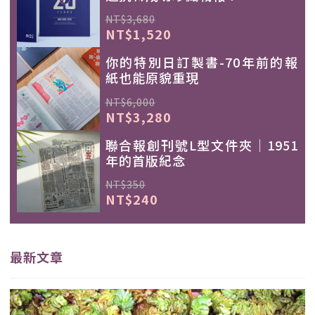
NT$3,680
NT$1,520
你的特別日訂製書-70年前的報
紙也能原貌重現
NT$6,000
NT$3,280
聯合報創刊號L型文件夾｜1951
年的首版紀念
NT$350
NT$240
最新文章