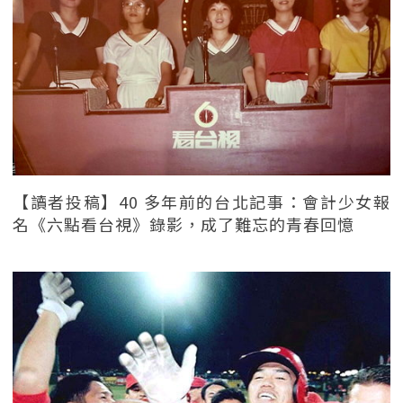
【讀者投稿】40 多年前的台北記事：會計少女報
名《六點看台視》錄影，成了難忘的青春回憶