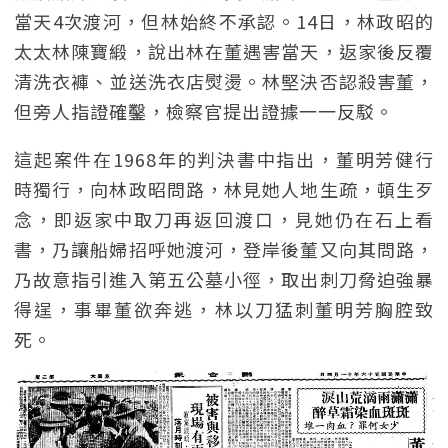
當天4次渡河，但林始終不承認。14日，林政昭的
太太林陳寶緞，說出林在董遇害當天，返家後反覆
清洗衣褲、並送洗衣店熨燙。林堅決否認殺害董，
但旁人指證確鑿，檢察官提出證據一一反駁。
這起案件在1968年的判決書中指出，董明芳健行
時獨行，向林政昭問路，林見她人地生疏，頓生歹
念，即返家中取刀再返回渡口，見她仍在石上看
書，乃讓船婦招呼她渡河，登岸後董又向其問路，
乃故意指引進入第五公墓小徑，取出刺刀脅迫強暴
得逞，事畢董欲奔逃，林以刀猛刺董明芳胸腔致
死。