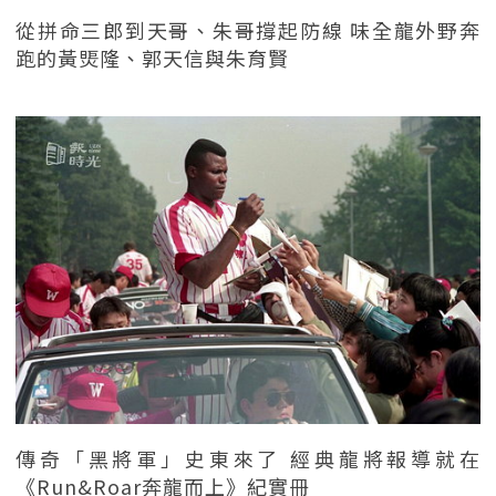
從拼命三郎到天哥、朱哥撐起防線 味全龍外野奔
跑的黃煚隆、郭天信與朱育賢
傳奇「黑將軍」史東來了 經典龍將報導就在
《Run&Roar奔龍而上》紀實冊