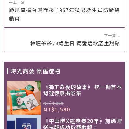
←
上一篇
颱風直撲台灣而來 1967年猛男救生員防颱總
動員
下一篇
→
林旺爺爺73歲生日 獨愛這款慶生甜點
時光商號 懷舊選物
《獅王背後的故事》 統一獅首本
背號傳承攝影集
NT$4,000
NT$1,580
《中華隊X經典賽20年》加碼贈
送抗韓成功珍藏戰報！