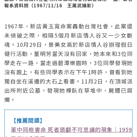
報系資料照（1967/11/16 王萬武攝影）
1967年，新店黃玉寬命案轟動台灣社會，此案還
未偵破之際，相隔5個月新店情人谷又一少女斷
魂。10月29日，景美女高於新店情人谷辦理假日
健行活動，董明芳當天沒有回家，她本來和3位同
學走在一路，當走過碧潭樂園時，3位同學發現她
沒有跟上，有些同學表示在下午1時許，曾看到她
獨自坐在溪邊的大石上看書。11月2日，在頂城派
出所附近公墓，發現她裸臥在草堆中，屍體已腐
爛。
【推薦閱讀】
軍中同袍害命 死者頭顱不可思議的現象｜1959