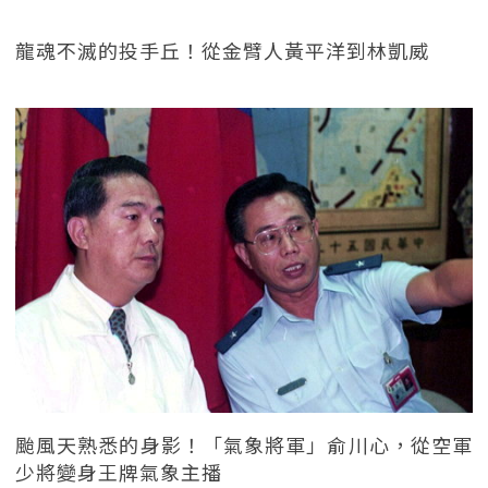
龍魂不滅的投手丘！從金臂人黃平洋到林凱威
颱風天熟悉的身影！「氣象將軍」俞川心，從空軍
少將變身王牌氣象主播