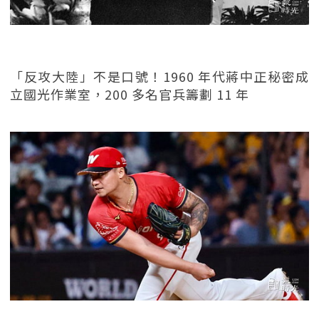
「反攻大陸」不是口號！1960 年代蔣中正秘密成
立國光作業室，200 多名官兵籌劃 11 年