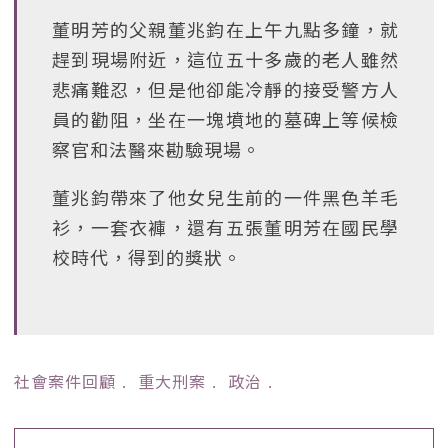
董明芳的父親董兆鈞在上午九點多鐘，就
趕到現場附近，這位五十多歲的老人雖然
悲痛難忍，但是他卻能冷靜的接受警方人
員的勸阻，坐在一塊墳地的墓碑上等候檢
察官和法醫來勘驗現場。
董兆鈞帶來了他女兒生前的一件黑色羊毛
衫，一套衣褲，還有五張董明芳在國民學
校時代，得到的獎狀。
社會案件回顧
﹒
重大刑案
﹒
政治
﹒