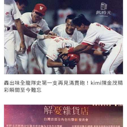
轟出味全龍隊史第一支再見滿貫砲！kimi陳金茂精
彩瞬間至今難忘