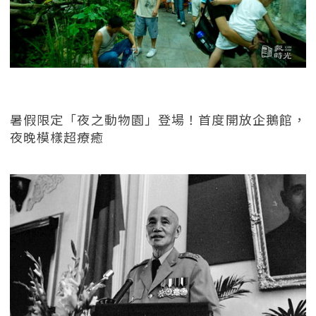
暑假限定「夜之動物園」登場！首度開放企鵝館，
夜晚模樣超療癒