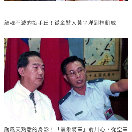
龍魂不滅的投手丘！從金臂人黃平洋到林凱威
颱風天熟悉的身影！「氣象將軍」俞川心，從空軍