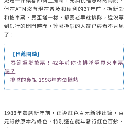
更是一件讓春節新上加新，充滿祝福意味的傳統，
但在ATM沒有現在普及和便利的37年前，換新鈔
和搶車票、買蛋塔一樣，都要老早就排隊，還沒等
到銀行的開門時間，等著換鈔的人龍已經看不見尾
了！
【推薦閱讀】
春節返鄉搶票！42年前你也排隊爭買火車票
嗎？
排隊的鼻祖 1998年的蛋撻熱
1988年農曆新年前，正逢紅色百元新鈔出籠，百
元紙鈔原本為綠色，特別選在龍年發行紅色百鈔，