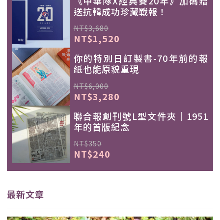
《中華隊X經典賽20年》加碼贈
送抗韓成功珍藏戰報！
NT$3,680
NT$1,520
你的特別日訂製書-70年前的報
紙也能原貌重現
NT$6,000
NT$3,280
聯合報創刊號L型文件夾｜1951
年的首版紀念
NT$350
NT$240
最新文章