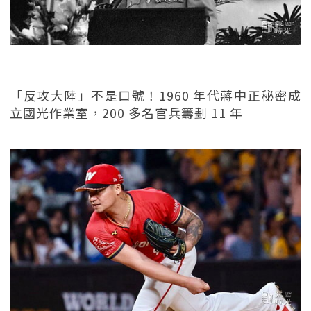
「反攻大陸」不是口號！1960 年代蔣中正秘密成
立國光作業室，200 多名官兵籌劃 11 年