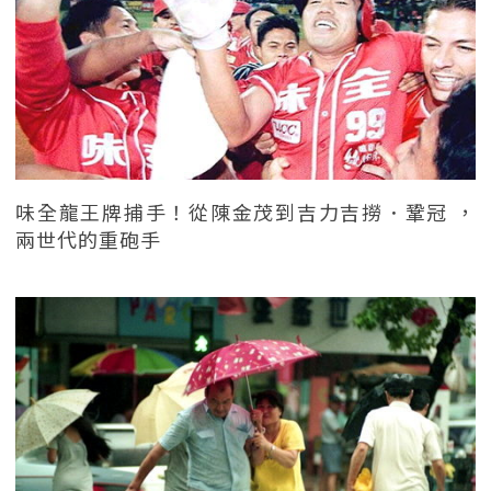
味全龍王牌捕手！從陳金茂到吉力吉撈．鞏冠 ，
兩世代的重砲手