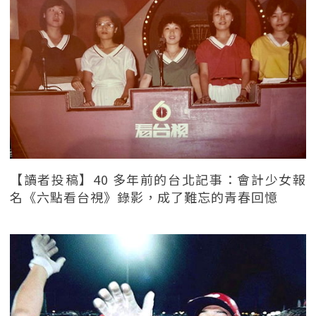
【讀者投稿】40 多年前的台北記事：會計少女報
名《六點看台視》錄影，成了難忘的青春回憶