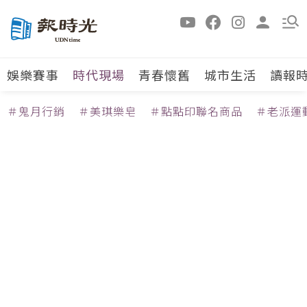
娛樂賽事
時代現場
青春懷舊
城市生活
讀報
＃鬼月行銷
＃美琪樂皂
＃點點印聯名商品
＃老派運