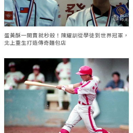
蛋黃酥一開賣就秒殺！陳耀訓從學徒到世界冠軍，
北上重生打造傳奇麵包店