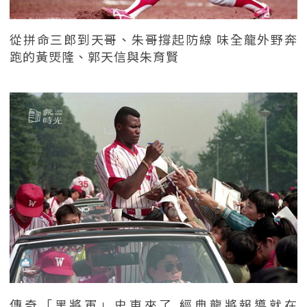
從拼命三郎到天哥、朱哥撐起防線 味全龍外野奔
跑的黃煚隆、郭天信與朱育賢
傳奇「黑將軍」史東來了 經典龍將報導就在