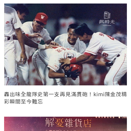
轟出味全龍隊史第一支再見滿貫砲！kimi陳金茂精
彩瞬間至今難忘