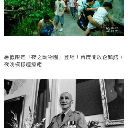
暑假限定「夜之動物園」登場！首度開放企鵝館，
夜晚模樣超療癒