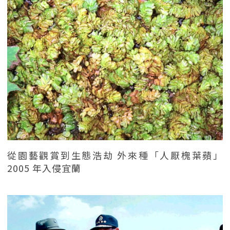
從園藝觀賞到生態浩劫 外來種「人厭槐葉蘋」
2005 年入侵宜蘭