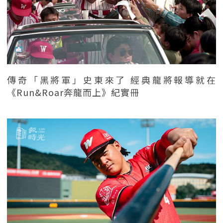
傳奇「黑將軍」史東來了 經典龍將報導就在
《Run&Roar奔龍而上》紀實冊