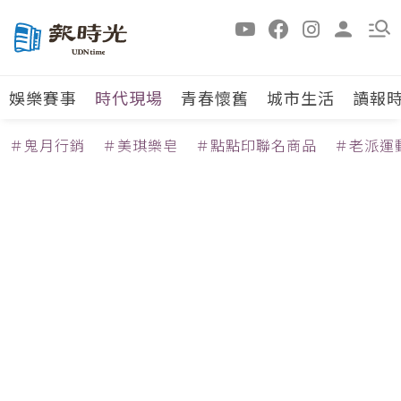
娛樂賽事
時代現場
青春懷舊
城市生活
讀報
＃鬼月行銷
＃美琪樂皂
＃點點印聯名商品
＃老派運