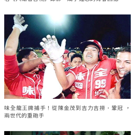
味全龍王牌捕手！從陳金茂到吉力吉撈．鞏冠 ，
兩世代的重砲手