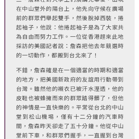
在中山堂外的陽台上，他先向守候在廣場
前的群眾們舉起雙手，然後脫掉西裝，捲
起袖子，他說：他捲起袖子是為了大家共
為自由而努力工作。一位從香港趕來此地
採訪的美國記者說：詹森把他去年競選時
的一切動作，都搬到台北來了！
不錯，詹森確是在一個適當的時期和適當
的地方，把美國新政府的友誼用行動帶到
台灣。雖然他的襯衣已被汗水溼透，他的
皮鞋也被蜂擁而來的群眾踏得髒了，但他
的神情是一直快樂的。平常從台北的中山
堂到松山機埸，僅有十二分鐘的汽車時
間，詹森昨天卻走了五十分鐘。他從中山
堂前下車，和群眾們握手，一直握到台灣