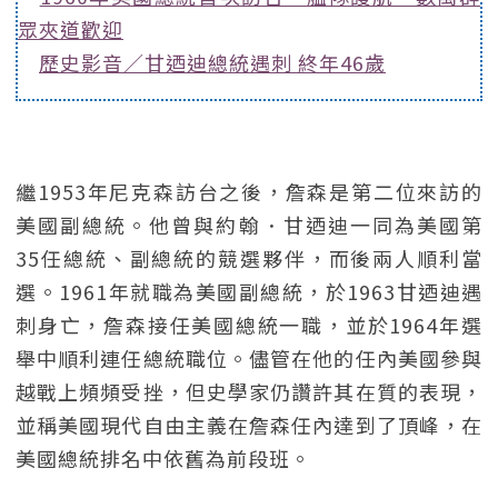
眾夾道歡迎
歷史影音／甘迺迪總統遇刺 終年46歲
繼1953年尼克森訪台之後，詹森是第二位來訪的
美國副總統。他曾與約翰．甘迺迪一同為美國第
35任總統、副總統的競選夥伴，而後兩人順利當
選。1961年就職為美國副總統，於1963甘迺迪遇
刺身亡，詹森接任美國總統一職，並於1964年選
舉中順利連任總統職位。儘管在他的任內美國參與
越戰上頻頻受挫，但史學家仍讚許其在質的表現，
並稱美國現代自由主義在詹森任內達到了頂峰，在
美國總統排名中依舊為前段班。