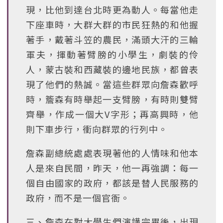
現，比他到達台北時更為動人。每當他走
下座車時，大群大群的市民狂熱的和他握
著手，戴著斗笠的農民，滿頭大汗的三輪
軍夫，揮動著臂膀的小學生，劇裝的伶
人，蒙古裝和西藏裝的邊地民族，都曾表
現了他們的熱誠。當這些群眾向詹森歡呼
時，簷森有時舉起一支臂膀，有時則雙臂
齊舉，作成一個大V字形；再高興時，他
則下車步行，衝向群眾的行列中。
詹森副總統處處表現著他的人情味和他本
人是來自民間，昨天，他一再強調：每一
個自由國家的政府，都該是替人民服務的
政府，而不是一個官衙。
三、詹森在對大學生們演講完畢後，出現