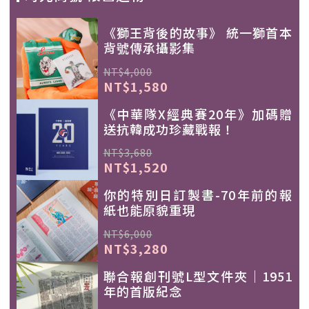
《獅王背後的故事》 統一獅首本
背號傳承攝影集
NT$4,000
NT$1,580
《中華隊X經典賽20年》加碼贈
送抗韓成功珍藏戰報！
NT$3,680
NT$1,520
你的特別日訂製書-70年前的報
紙也能原貌重現
NT$6,000
NT$3,280
聯合報創刊號L型文件夾｜1951
年的首版紀念