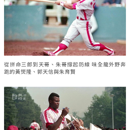
從拼命三郎到天哥、朱哥撐起防線 味全龍外野奔
跑的黃煚隆、郭天信與朱育賢