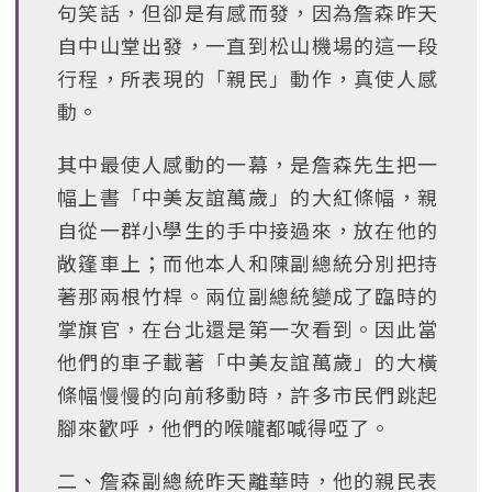
句笑話，但卻是有感而發，因為詹森昨天
自中山堂出發，一直到松山機場的這一段
行程，所表現的「親民」動作，真使人感
動。
其中最使人感動的一幕，是詹森先生把一
幅上書「中美友誼萬歲」的大紅條幅，親
自從一群小學生的手中接過來，放在他的
敞篷車上；而他本人和陳副總統分別把持
著那兩根竹桿。兩位副總統變成了臨時的
掌旗官，在台北還是第一次看到。因此當
他們的車子載著「中美友誼萬歲」的大橫
條幅慢慢的向前移動時，許多市民們跳起
腳來歡呼，他們的喉嚨都喊得啞了。
二、詹森副總統昨天離華時，他的親民表