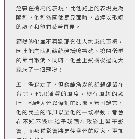
詹森在機場的表現，比他路上的表現更為
隨和，他和各國使節見面時，曾經以歌唱
的調子和他們喊著再見。
顯然的他並不喜歡那套使人拘束的軍禮，
因此他向陳副總統建議鳴禮砲、檢閱儀隊
的節目取消。同時，他登上飛機後還向大
家來了一個飛吻！
五、詹森走了，但談論詹森的話題卻留在
台北，他那瀟灑的風度，極有風趣的談
吐，卻給人們以深刻的印象。無可諱言，
他的民主的作風以至他的一切舉動，都會
在不知不覺中給予我國在政治上若干影
響；而那種影響將是使我們的國家，更加