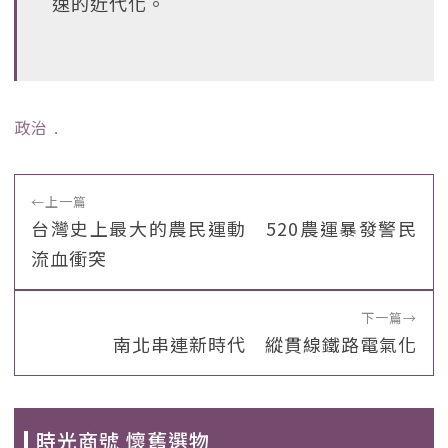
速的近代化。
政治
﹒
←
上一篇
台灣史上最大的農民運動 520農運暴發警民
流血衝突
下一篇
→
南北串連新時代 縱貫線鐵路電氣化
時光商號 懷舊選物