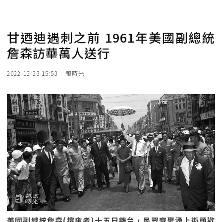
甘迺迪遇刺之前 1961年美國副總統
詹森訪華萬人送行
2022-12-23 15:53
報時光
美國副總統詹森(撐傘者)十五日離台，民眾齊聚湧上街頭歡