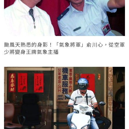
颱風天熟悉的身影！「氣象將軍」俞川心，從空軍
少將變身王牌氣象主播