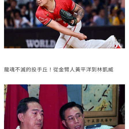
龍魂不滅的投手丘！從金臂人黃平洋到林凱威