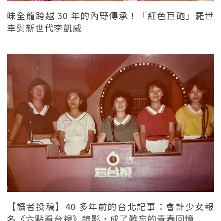
味全龍跨越 30 年的內野傳承！「紅色巨砲」羅世
幸到新世代李凱威
【讀者投稿】40 多年前的台北記事：會計少女報
名《六點看台視》錄影，成了難忘的青春回憶