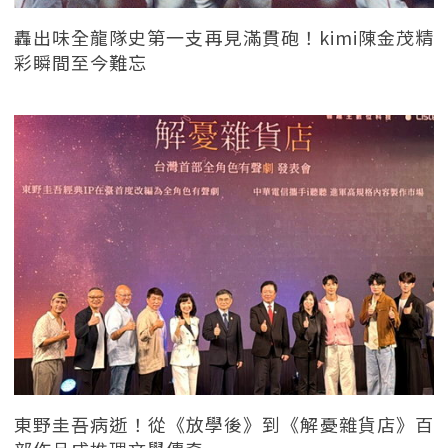
轟出味全龍隊史第一支再見滿貫砲！kimi陳金茂精
彩瞬間至今難忘
東野圭吾病逝！從《放學後》到《解憂雜貨店》百