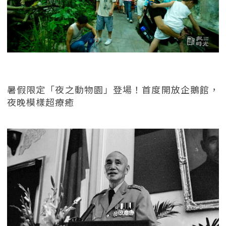
暑假限定「夜之動物園」登場！首度開放企鵝館，
夜晚模樣超療癒