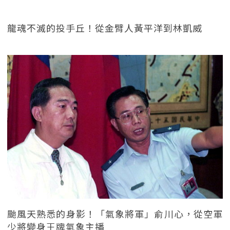
龍魂不滅的投手丘！從金臂人黃平洋到林凱威
颱風天熟悉的身影！「氣象將軍」俞川心，從空軍
少將變身王牌氣象主播