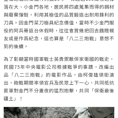
落在大、小金門各地，居民將四處蒐集而得的鋼材
與廢棄彈殼，利用其極佳的品質鍛造出耐用鋒利的
刀具。因金門菜刀極具紀念價值，當時不少金門服
役的阿兵哥返台休假時，往往會買幾把回去餽贈親
友或是作爲紀念，這也算是「八二三炮戰」意想不
到的後續。
為了彰顯當時國軍戰士英勇禦敵保家衛國的戰史，
民國75年中央電影公司根據戰爭的事蹟，改編出
品「八二三炮戰」的電影作品，由柯俊雄領銜演
出，砲戰期間率領官兵及民眾上下一心、共同抵抗
匪軍對金門不分晝夜的猛烈炮擊，共同「保衛最後
疆土」！