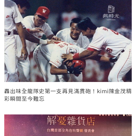
轟出味全龍隊史第一支再見滿貫砲！kimi陳金茂精
彩瞬間至今難忘