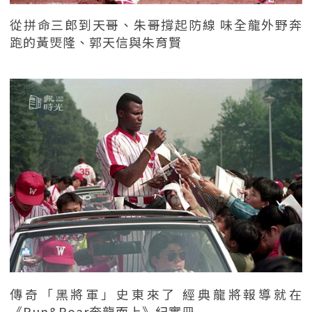
從拼命三郎到天哥、朱哥撐起防線 味全龍外野奔
跑的黃煚隆、郭天信與朱育賢
傳奇「黑將軍」史東來了 經典龍將報導就在
《Run&Roar奔龍而上》紀實冊