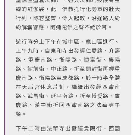
線的紅伽裟，此一佛教托行化勞軍的壯大
行列，隊容整齊，令人起敬，沿途路人紛
紛解囊響應，阿彌陀佛之聲不絕於耳。
遊行隊分上下午在城中區、龍山區進行。
上午九時，自東和寺出發經仁愛路、介壽
路、重慶南路、衡陽路、懷甯街、襄陽
路、館前街、中正路，折至開封街再經重
慶南路、衡陽路至成都路，於十時半全體
在天后宮休息片刻，繼續出發經西甯南
路、武昌街、延平南路，折至博愛路、寶
慶路、漢中街折回西甯南路之法華寺午
餐。
下午二時由法華寺出發經貴陽街、西園