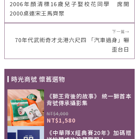
2006年顏清標16歲兒子娶校花同學 席開
2000桌連宋王馬齊聚
下一篇
→
70年代武術奇才北港六尺四 「汽車過身」嚇
歪台日
時光商號 懷舊選物
《獅王背後的故事》 統一獅首本
背號傳承攝影集
NT$4,000
NT$1,580
《中華隊X經典賽20年》加碼贈