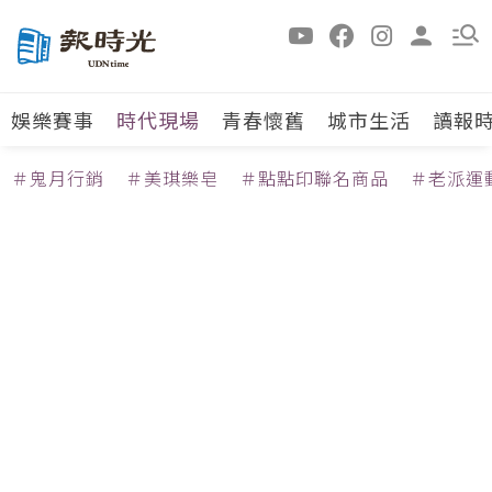
娛樂賽事
時代現場
青春懷舊
城市生活
讀報
＃鬼月行銷
＃美琪樂皂
＃點點印聯名商品
＃老派運