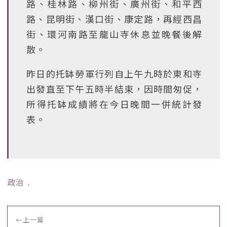
路、桂林路、柳州街、廣州街、和平西
路、昆明街、漢口街、康定路，再經西昌
街、環河南路至龍山寺休息並晚餐後解
散。
昨日的托缽勞軍行列自上午九時於東和寺
出發直至下午五時半結束，因時間匆促，
所得托缽成績將在今日晚間一併統計發
表。
政治
﹒
←
上一篇