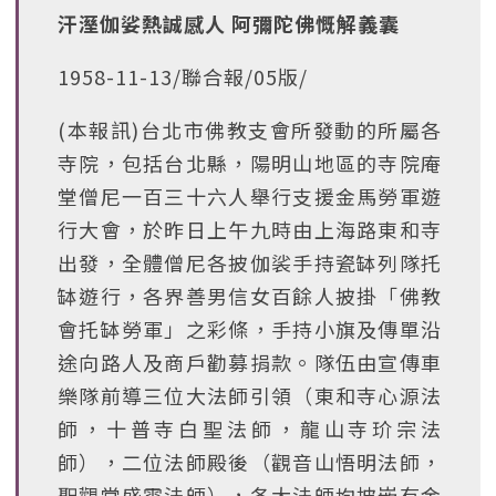
汗溼伽娑熱誠感人 阿彌陀佛慨解義囊
1958-11-13/聯合報/05版/
(本報訊)台北市佛教支會所發動的所屬各
寺院，包括台北縣，陽明山地區的寺院庵
堂僧尼一百三十六人舉行支援金馬勞軍遊
行大會，於昨日上午九時由上海路東和寺
出發，全體僧尼各披伽裟手持瓷缽列隊托
缽遊行，各界善男信女百餘人披掛「佛教
會托缽勞軍」之彩條，手持小旗及傳單沿
途向路人及商戶勸募捐款。隊伍由宣傳車
樂隊前導三位大法師引領（東和寺心源法
師，十普寺白聖法師，龍山寺玠宗法
師），二位法師殿後（觀音山悟明法師，
聖觀堂盛雲法師），各大法師均披嵌有金