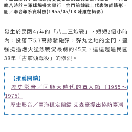
晚八時於三軍球場盛大舉行。金門前線戰士代表致詞情形。
圖／聯合報系資料照(1955/05/18 陳維在攝影)
發生於民國47年的「八二三炮戰」，短短2個小時
內，投落下5.7萬餘發砲彈，彈丸之地的金門，堅
強挺過炮火猛烈戰況最劇的45天，遠遠超過民國
38年「古寧頭戰役」的慘烈。
【推薦閱讀】
歷史影音／回顧大時代的軍人節（1955～
1975）
歷史影音／臺海穩定關鍵 艾森豪提出協防臺灣