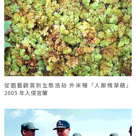
從園藝觀賞到生態浩劫 外來種「人厭槐葉蘋」
2005 年入侵宜蘭