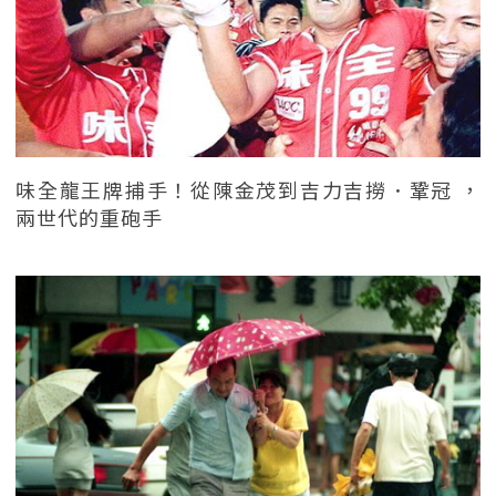
味全龍王牌捕手！從陳金茂到吉力吉撈．鞏冠 ，
兩世代的重砲手