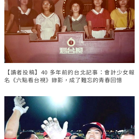
【讀者投稿】40 多年前的台北記事：會計少女報
名《六點看台視》錄影，成了難忘的青春回憶