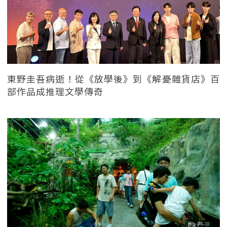
東野圭吾病逝！從《放學後》到《解憂雜貨店》百
部作品成推理文學傳奇