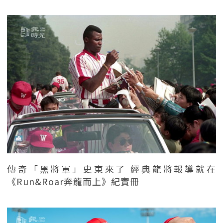
傳奇「黑將軍」史東來了 經典龍將報導就在
《Run&Roar奔龍而上》紀實冊