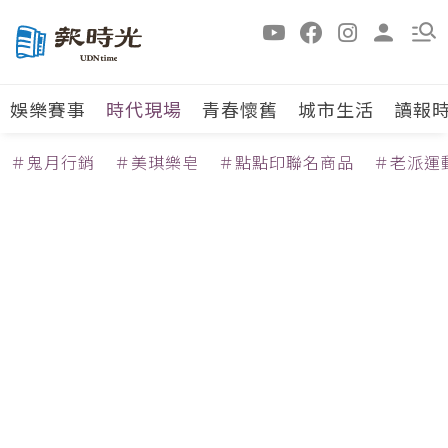
娛樂賽事
時代現場
青春懷舊
城市生活
讀報
＃鬼月行銷
＃美琪樂皂
＃點點印聯名商品
＃老派運