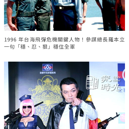
1996 年台海飛彈危機關鍵人物！參謀總長羅本立
一句「穩、忍、狠」穩住全軍