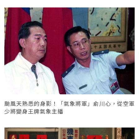
颱風天熟悉的身影！「氣象將軍」俞川心，從空軍
少將變身王牌氣象主播