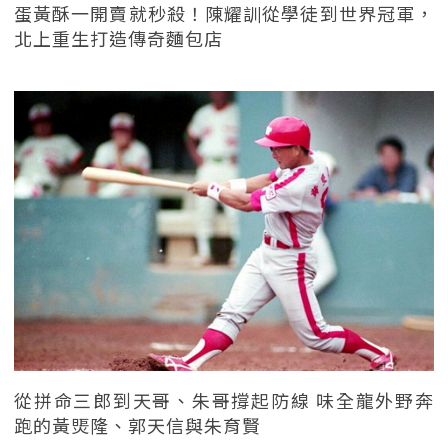
蛋黃酥一開賣就秒殺！陳耀訓從學徒到世界冠軍，
北上重生打造傳奇麵包店
從拼命三郎到天哥、朱哥撐起防線 味全龍外野奔
跑的黃煚隆、郭天信與朱育賢