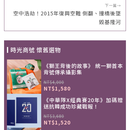
下一篇
→
空中浩劫！2015年復興空難 側翻、撞橋後墜
毀基隆河
時光商號 懷舊選物
《獅王背後的故事》 統一獅首本
背號傳承攝影集
NT$4,000
NT$1,580
《中華隊X經典賽20年》加碼贈
送抗韓成功珍藏戰報！
NT$3,680
NT$1,520