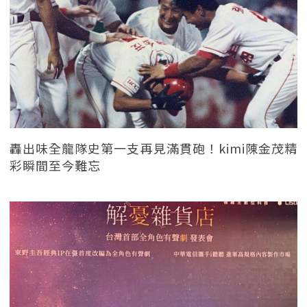
轟出味全龍隊史第一支再見滿貫砲！kimi陳金茂精
彩瞬間至今難忘