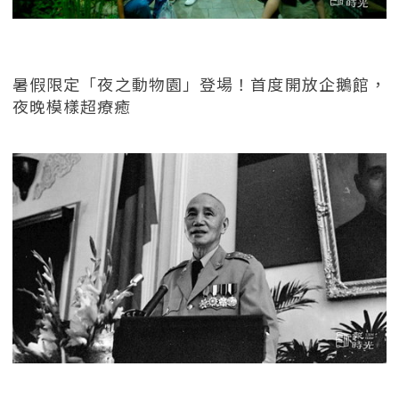
暑假限定「夜之動物園」登場！首度開放企鵝館，
夜晚模樣超療癒