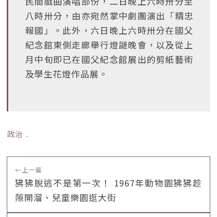
民間戲曲演唱部份，二日晚上六時卅分至
八時卅分，由亦宛然掌中劇團演出「精忠
報國」。此外，六日晚上六時卅分在國父
紀念館東側走廊舉行燈謎晚會，以及從上
月中旬即已在國父紀念館展出的剪紙藝術
及學生花燈作品展。
政治
﹒
←
上一篇
狒狒脫逃不是第一次！ 1967年動物園狒狒趁
隙開溜、兒童樂園逛大街