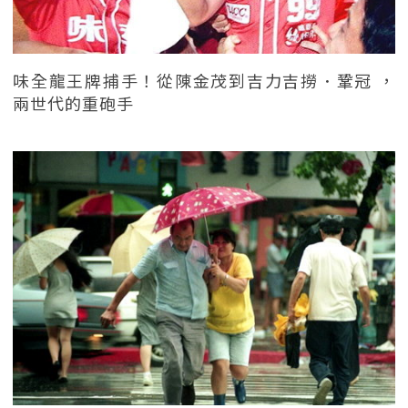
味全龍王牌捕手！從陳金茂到吉力吉撈．鞏冠 ，
兩世代的重砲手