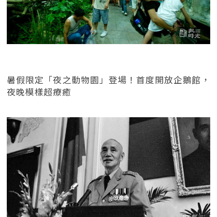
暑假限定「夜之動物園」登場！首度開放企鵝館，
夜晚模樣超療癒