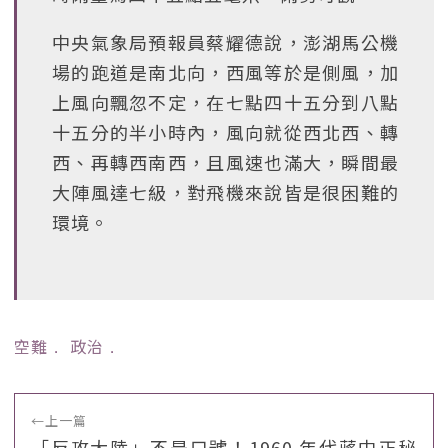
中央氣象局預報員蔡耀德說，澎湖馬公機
場的跑道是南北向，西風等於是側風，加
上風向飄忽不定，在七點四十五分到八點
十五分的半小時內，風向就從西北西、轉
西、再轉西南西，且風速也滿大，瞬間最
大陣風達七級，對飛機來說皆是很困難的
環境。
空難
﹒
政治
﹒
←
上一篇
「反攻大陸」不是口號！1960 年代蔣中正秘