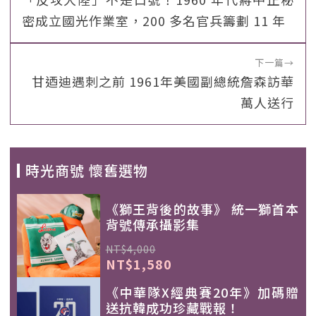
密成立國光作業室，200 多名官兵籌劃 11 年
下一篇
→
甘迺迪遇刺之前 1961年美國副總統詹森訪華
萬人送行
時光商號 懷舊選物
《獅王背後的故事》 統一獅首本
背號傳承攝影集
NT$4,000
NT$1,580
《中華隊X經典賽20年》加碼贈
送抗韓成功珍藏戰報！