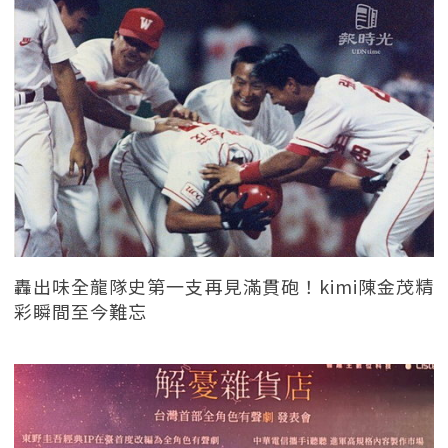
轟出味全龍隊史第一支再見滿貫砲！kimi陳金茂精
彩瞬間至今難忘