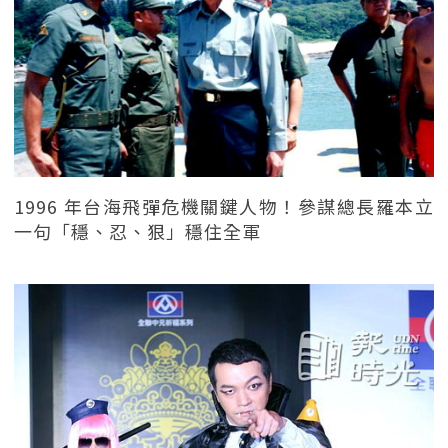
1996 年台海飛彈危機關鍵人物！參謀總長羅本立
一句「穩、忍、狠」穩住全軍