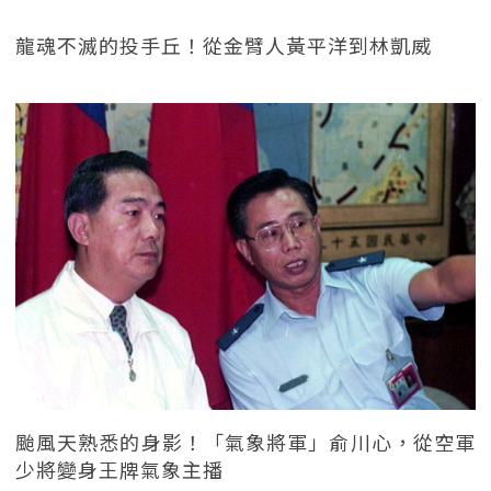
龍魂不滅的投手丘！從金臂人黃平洋到林凱威
颱風天熟悉的身影！「氣象將軍」俞川心，從空軍
少將變身王牌氣象主播