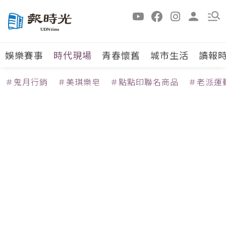
娛樂賽事
時代現場
青春懷舊
城市生活
讀報
＃鬼月行銷
＃美琪樂皂
＃點點印聯名商品
＃老派運