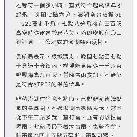
雄等待一個多小時，直到符合起飛標準才
起飛，晚間七點六分，澎湖塔台接獲GE
─222要求重飛，七點八分飛機在三百呎
高空時從雷達螢幕消失，隨即墜毀在〇二
跑道頭一千公尺處的澎湖縣西溪村。
民航局表示，根據觀測，晚間七點至七點
十分這十分鐘內，機場能見度從一千六百
呎驟降為八百呎，當時雷雨交加。不過仍
是符合ATR72的降落標準。
雖然澎湖在傍晚五點時，已脫離麥德姆颱
風的暴風圈，不過澎湖氣象站表示，當地
從下午三點多就一直打雷、並有間歇性雷
陣雨，七點時仍下著大雷雨、雷擊不斷，
時雨量為四十五點五毫米，雨勢可觀。