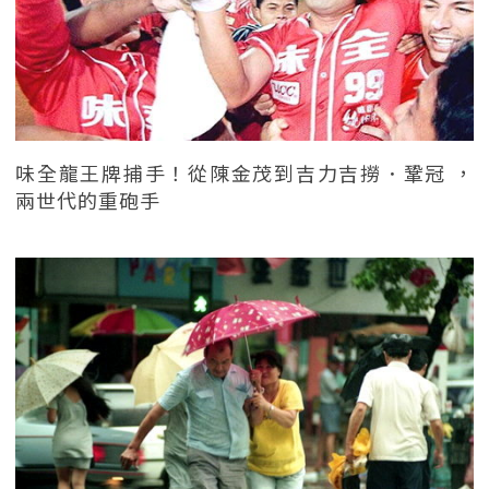
味全龍王牌捕手！從陳金茂到吉力吉撈．鞏冠 ，
兩世代的重砲手