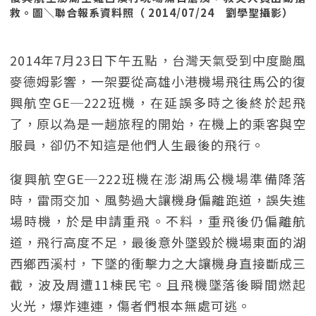
救。圖＼聯合報系資料照（ 2014/07/24 劉學聖攝影）
2014年7月23日下午五點，台灣天氣受到中度颱風
麥德姆影響，一架要從高雄小港機場飛往馬公的復
興航空GE─222班機，在延誤多時之後終於起飛
了，原以為是一趟旅程的開始，在機上的乘客與空
服員，卻仍不知這是他們人生最後的飛行。
復興航空GE─222班機在澎湖馬公機場準備降落
時，雷雨交加、風勢過大讓機身偏離跑道，誤失進
場時機，於是申請重飛。不料，重飛後仍偏離航
道，飛行高度不足，最後意外墜毀於機場東面的湖
西鄉西溪村，下墜的衝擊力之大讓機身直接斷成三
截，波及周遭11棟民宅。且飛機墜落後瞬間燃起
火光，爆炸連連，傷者們根本無處可逃。