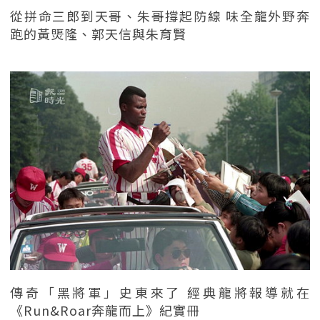
從拼命三郎到天哥、朱哥撐起防線 味全龍外野奔
跑的黃煚隆、郭天信與朱育賢
傳奇「黑將軍」史東來了 經典龍將報導就在
《Run&Roar奔龍而上》紀實冊