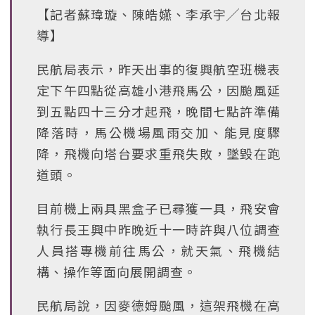
【記者蘇瑋璇、陳皓嬿、李承宇╱台北報
導】
民航局表示，昨天出事的復興航空班機表
定下午四點從高雄小港飛馬公，因颱風延
到五點四十三分才起飛，晚間七點許準備
降落時，馬公機場風雨交加、能見度驟
降，飛機向塔台要求重飛失敗，墜毀在跑
道頭。
目前機上兩具黑盒子已尋獲一具，飛安會
執行長王興中昨晚近十一時許與八位調查
人員搭專機前往馬公，就天氣、飛機結
構、操作等面向展開調查。
民航局說，因麥德姆颱風，這架飛機在高