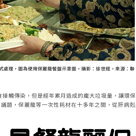
式處理，圖為使用保麗龍餐盤示意圖。攝影：徐世經。來源：聯
過飲食接觸傳染，但是經年累月造成的龐大垃圾量，讓環
效等議題，保麗龍等一次性耗材在十多年之間，從肝病