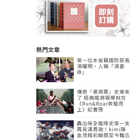
熱門文章
第一位本省籍國防部長
湯曜明，人稱「湯要
命」
傳奇「黑將軍」史東來
了 經典龍將報導就在
《Run&Roar奔龍而
上》紀實冊
轟出味全龍隊史第一支
再見滿貫砲！kimi陳
金茂精彩瞬間至今難忘