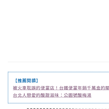
【推薦閱讀】
被火車耽誤的便當店！台鐵便當年銷千萬盒的
台北人戀愛的酸甜滋味：公園號酸梅湯