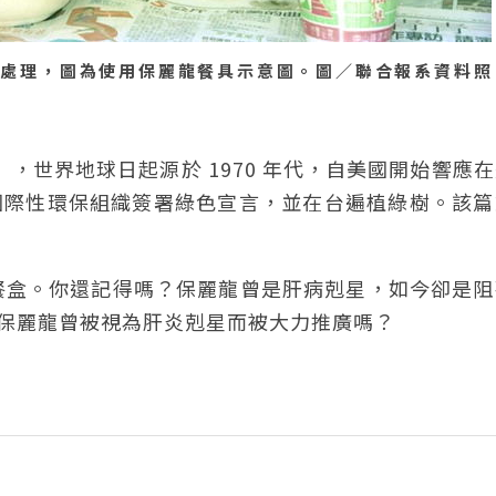
處理，圖為使用保麗龍餐具示意圖。圖／聯合報系資料照
Day），世界地球日起源於 1970 年代，自美國開始響應
與國際性環保組織簽署綠色宣言，並在台遍植綠樹。該
餐盒。你還記得嗎？保麗龍曾是肝病剋星，如今卻是阻
，保麗龍曾被視為肝炎剋星而被大力推廣嗎？