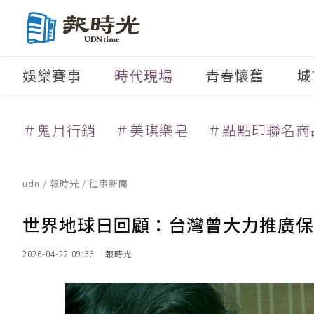
娛樂賽事
時代現場
青春懷舊
城
＃鬼月行銷
＃美琪樂皂
＃點點印聯名商
udn
/
報時光
/
往事新聞
世界地球日回顧：台灣曾大力推廣保
2026-04-22 09:36
報時光