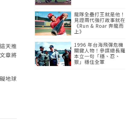
龍隊全壘打王就是他！
見證兩代強打故事就在
《Run & Roar 奔龍而
上》
1996 年台海飛彈危機
在這天推
關鍵人物！參謀總長羅
篇文章將
本立一句「穩、忍、
狠」穩住全軍
礙地球