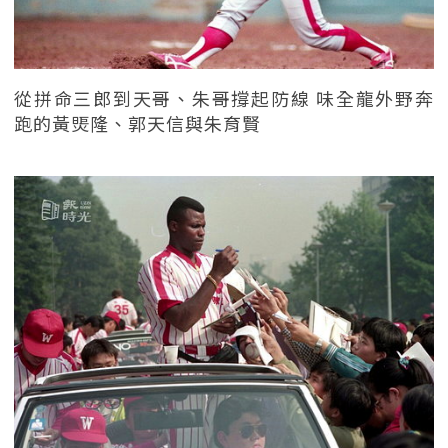
從拼命三郎到天哥、朱哥撐起防線 味全龍外野奔
跑的黃煚隆、郭天信與朱育賢