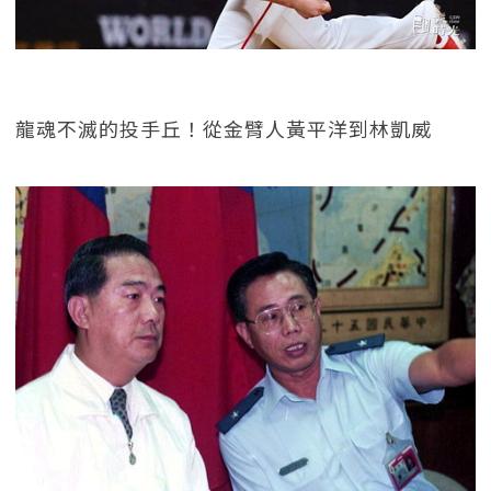
龍魂不滅的投手丘！從金臂人黃平洋到林凱威