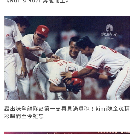
《Run & Roar 奔龍而上》
轟出味全龍隊史第一支再見滿貫砲！kimi陳金茂精
彩瞬間至今難忘