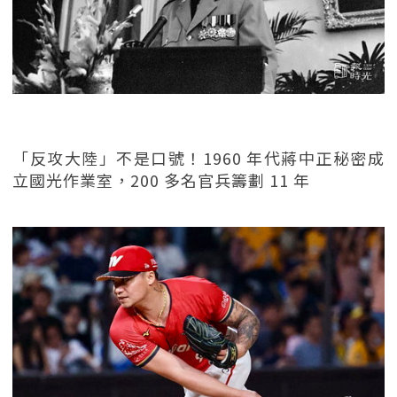
「反攻大陸」不是口號！1960 年代蔣中正秘密成
立國光作業室，200 多名官兵籌劃 11 年