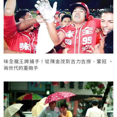
味全龍王牌捕手！從陳金茂到吉力吉撈．鞏冠 ，
兩世代的重砲手