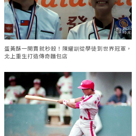
蛋黃酥一開賣就秒殺！陳耀訓從學徒到世界冠軍，
北上重生打造傳奇麵包店