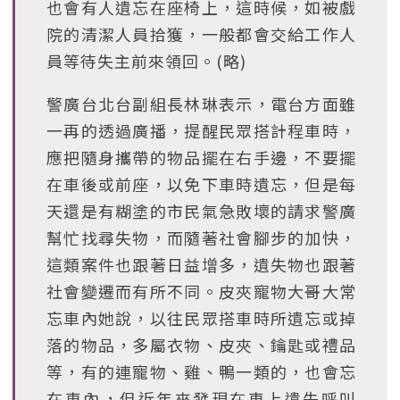
也會有人遺忘在座椅上，這時候，如被戲
院的清潔人員拾獲，一般都會交給工作人
員等待失主前來領回。(略)
警廣台北台副組長林琳表示，電台方面雖
一再的透過廣播，提醒民眾搭計程車時，
應把隨身攜帶的物品擺在右手邊，不要擺
在車後或前座，以免下車時遺忘，但是每
天還是有糊塗的市民氣急敗壞的請求警廣
幫忙找尋失物，而隨著社會腳步的加快，
這類案件也跟著日益增多，遺失物也跟著
社會變遷而有所不同。皮夾寵物大哥大常
忘車內她說，以往民眾搭車時所遺忘或掉
落的物品，多屬衣物、皮夾、鑰匙或禮品
等，有的連寵物、雞、鴨一類的，也會忘
在車內，但近年來發現在車上遺失呼叫