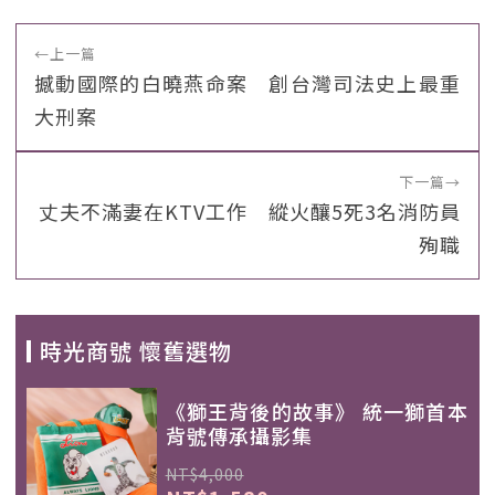
←
上一篇
撼動國際的白曉燕命案 創台灣司法史上最重
大刑案
下一篇
→
丈夫不滿妻在KTV工作 縱火釀5死3名消防員
殉職
時光商號 懷舊選物
《獅王背後的故事》 統一獅首本
背號傳承攝影集
NT$4,000