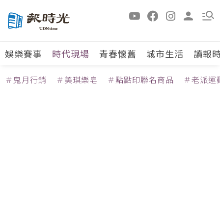
娛樂賽事
時代現場
青春懷舊
城市生活
讀報
＃鬼月行銷
＃美琪樂皂
＃點點印聯名商品
＃老派運