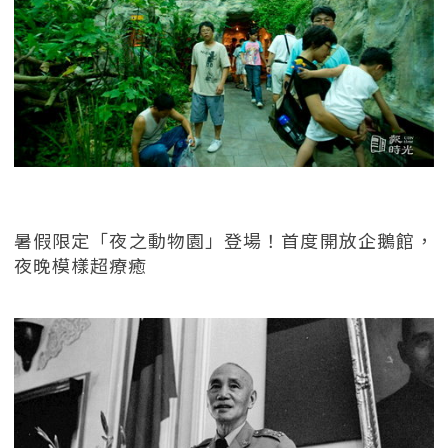
暑假限定「夜之動物園」登場！首度開放企鵝館，
夜晚模樣超療癒