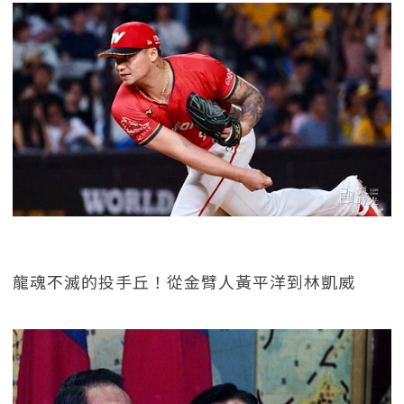
龍魂不滅的投手丘！從金臂人黃平洋到林凱威