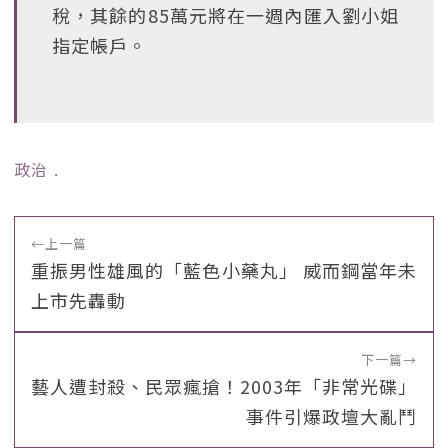
稅，其餘的85萬元將在一週內匯入劉小姐
指定帳戶。
政治
﹒
←
上一篇
重振男性雄風的「藍色小藥丸」 威而鋼當年未
上市先轟動
下一篇
→
藝人遭封殺、民眾瘋搶！2003年「非常光碟」
事件引爆政壇大亂鬥