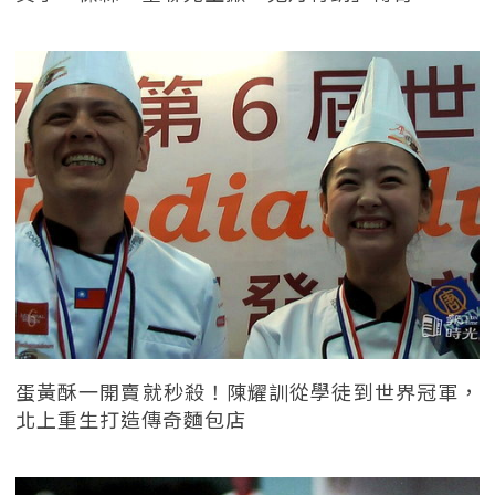
蛋黃酥一開賣就秒殺！陳耀訓從學徒到世界冠軍，
北上重生打造傳奇麵包店