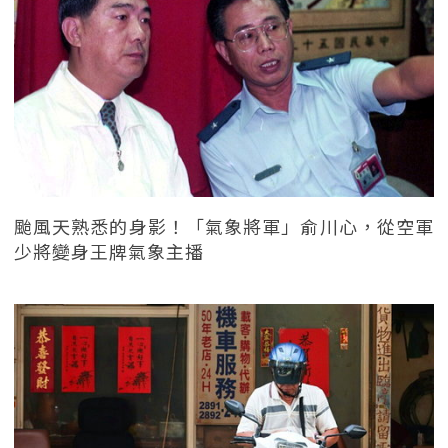
颱風天熟悉的身影！「氣象將軍」俞川心，從空軍
少將變身王牌氣象主播