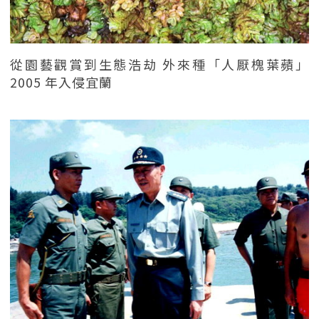
從園藝觀賞到生態浩劫 外來種「人厭槐葉蘋」
2005 年入侵宜蘭