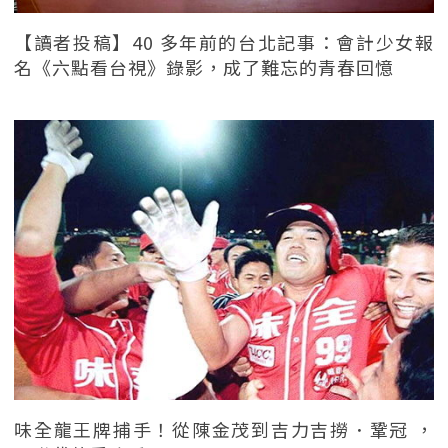
【讀者投稿】40 多年前的台北記事：會計少女報
名《六點看台視》錄影，成了難忘的青春回憶
味全龍王牌捕手！從陳金茂到吉力吉撈．鞏冠 ，