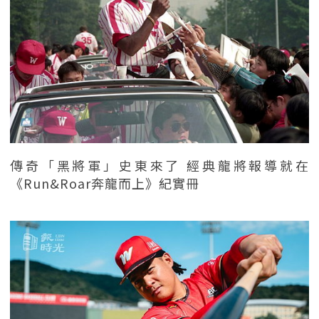
傳奇「黑將軍」史東來了 經典龍將報導就在
《Run&Roar奔龍而上》紀實冊