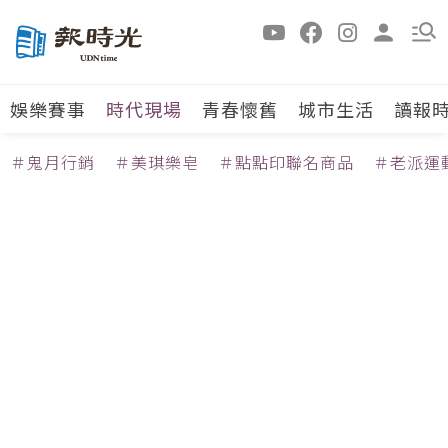
娛樂賽事
時代現場
青春懷舊
城市生活
讀報
＃鬼月行銷
＃美琪樂皂
＃點點印聯名商品
＃老派運