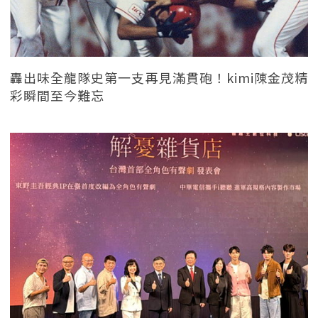
轟出味全龍隊史第一支再見滿貫砲！kimi陳金茂精
彩瞬間至今難忘