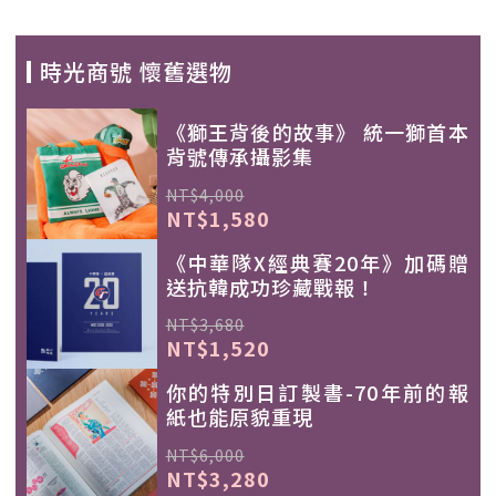
時光商號 懷舊選物
《獅王背後的故事》 統一獅首本
背號傳承攝影集
NT$4,000
NT$1,580
《中華隊X經典賽20年》加碼贈
送抗韓成功珍藏戰報！
NT$3,680
NT$1,520
你的特別日訂製書-70年前的報
紙也能原貌重現
NT$6,000
NT$3,280