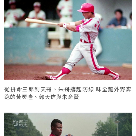
從拼命三郎到天哥、朱哥撐起防線 味全龍外野奔
跑的黃煚隆、郭天信與朱育賢