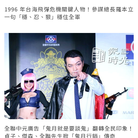
1996 年台海飛彈危機關鍵人物！參謀總長羅本立
一句「穩、忍、狠」穩住全軍
全聯中元廣告「鬼月就是要談鬼」翻轉全民印象！
貞子、傑森、全聯先生掀「鬼月行銷」傳奇