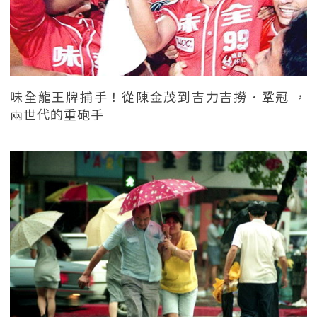
味全龍王牌捕手！從陳金茂到吉力吉撈．鞏冠 ，
兩世代的重砲手