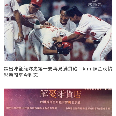
轟出味全龍隊史第一支再見滿貫砲！kimi陳金茂精
彩瞬間至今難忘