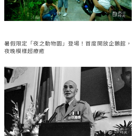
暑假限定「夜之動物園」登場！首度開放企鵝館，
夜晚模樣超療癒