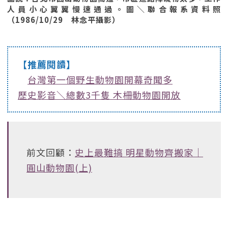
人員小心翼翼慢速通過。圖＼聯合報系資料照
（1986/10/29 林念平攝影）
【推薦閱讀】
台灣第一個野生動物園開幕奇聞多
歷史影音＼總數3千隻 木柵動物園開放
前文回顧：
史上最難搞 明星動物齊搬家｜
圓山動物園(上)