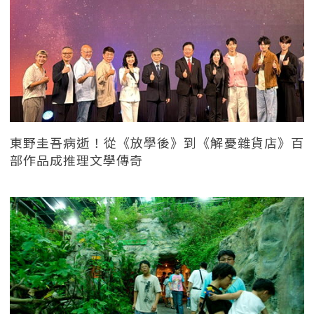
東野圭吾病逝！從《放學後》到《解憂雜貨店》百
部作品成推理文學傳奇