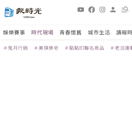
娛樂賽事
時代現場
青春懷舊
城市生活
讀報
＃鬼月行銷
＃美琪樂皂
＃點點印聯名商品
＃老派運