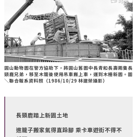
圓山動物園在警方協助下，將圓山舊園中長青和長壽兩隻長
頸鹿兄弟，移至木籠後使用吊車搬上車，運到木柵新園。圖
＼聯合報系資料照（1986/10/29 林建榮攝影）
長頸鹿踏上新園土地
進籠子搬家氣得直跺腳 乘卡車遊街不得不