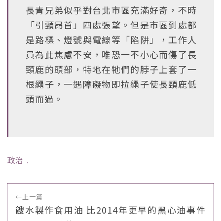
長青兄弟似乎對台北市區充滿好奇，不時
「引頸昂首」四處張望。但是市區到處都
是路標、燈號與電線等「陷阱」，工作人
員為此焦慮不安，唯恐一不小心而傷了長
頸鹿的頭部，特地在牠們的脖子上套了一
根繩子，一遇障礙物即拉繩子使長頸鹿低
頭而過。
政治
﹒
←
上一篇
餿水製作食用油 比2014年更早的黑心油事件