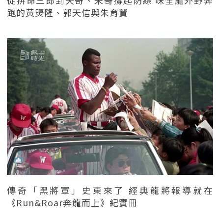
跑的黃煚隆、郭天信與朱育賢
傳奇「黑將軍」史東來了 經典龍將報導就在
《Run&Roar奔龍而上》紀實冊