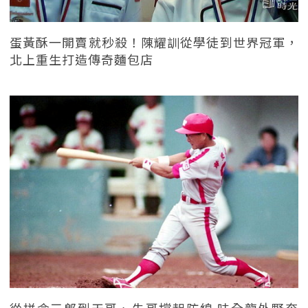
蛋黃酥一開賣就秒殺！陳耀訓從學徒到世界冠軍，
北上重生打造傳奇麵包店
從拼命三郎到天哥、朱哥撐起防線 味全龍外野奔