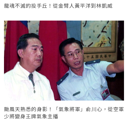
龍魂不滅的投手丘！從金臂人黃平洋到林凱威
颱風天熟悉的身影！「氣象將軍」俞川心，從空軍
少將變身王牌氣象主播