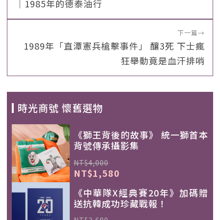
｜1985年的德泰油行
下一篇
→
1989年「直潭憲兵槍擊事件」 釀3死 下士瘋
狂舉動竟是血汗排哨
時光商號 懷舊選物
《獅王背後的故事》 統一獅首本
背號傳承攝影集
NT$4,000
NT$1,580
《中華隊X經典賽20年》加碼贈
送抗韓成功珍藏戰報！