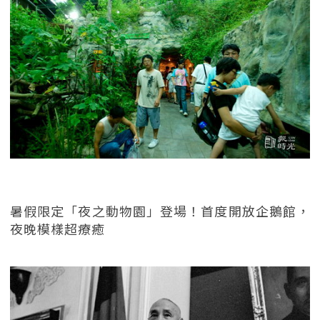
暑假限定「夜之動物園」登場！首度開放企鵝館，
夜晚模樣超療癒