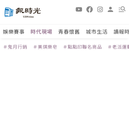
娛樂賽事
時代現場
青春懷舊
城市生活
讀報
＃鬼月行銷
＃美琪樂皂
＃點點印聯名商品
＃老派運