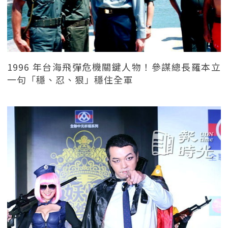
1996 年台海飛彈危機關鍵人物！參謀總長羅本立
一句「穩、忍、狠」穩住全軍