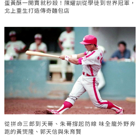
蛋黃酥一開賣就秒殺！陳耀訓從學徒到世界冠軍，
北上重生打造傳奇麵包店
從拼命三郎到天哥、朱哥撐起防線 味全龍外野奔
跑的黃煚隆、郭天信與朱育賢