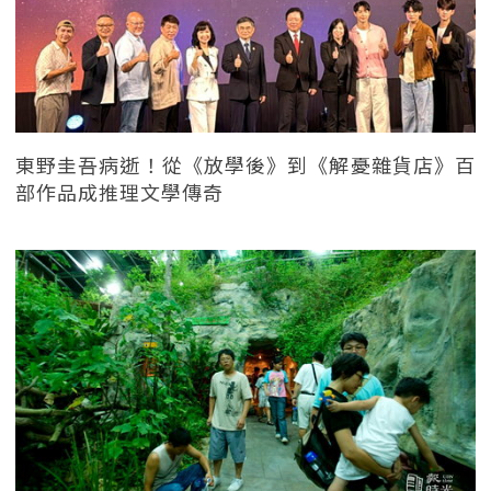
東野圭吾病逝！從《放學後》到《解憂雜貨店》百
部作品成推理文學傳奇