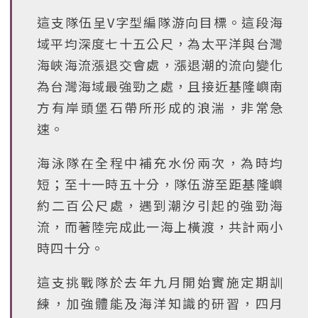
這支隊伍呈V字型編隊游向目標。這段海
域平均深度七十五公尺，為太平洋與台灣
海峽海流漲退交會處，漲退潮的流向變化
為台灣海域最強勁之處，且接近基隆嶼南
方有岸頭堡石帶所形成的浪湍，非常急
速。
海泳隊在全程中補充水份兩次，為時均
短；至十一時五十分，隊伍游至距基隆嶼
約二百公尺處，遇到潮汐引起的強勁海
流，而著陸完成此一海上橫渡，共計兩小
時四十分。
這支挑戰隊於去年九月開始實施定期訓
練，加強體能及海洋知識的研習，四月