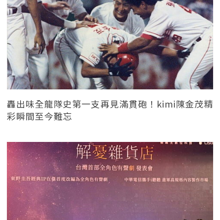
轟出味全龍隊史第一支再見滿貫砲！kimi陳金茂精
彩瞬間至今難忘