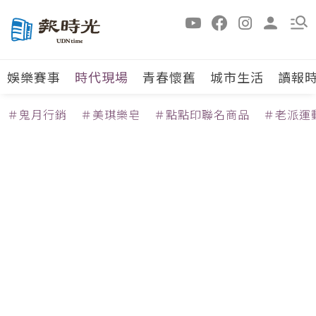
娛樂賽事
時代現場
青春懷舊
城市生活
讀報
＃鬼月行銷
＃美琪樂皂
＃點點印聯名商品
＃老派運