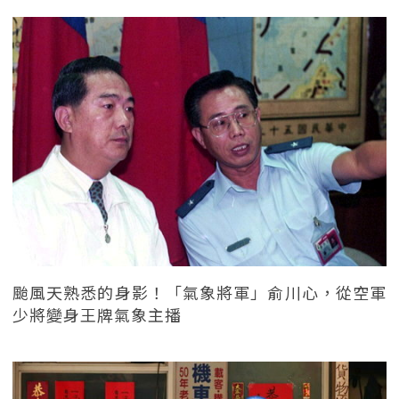
颱風天熟悉的身影！「氣象將軍」俞川心，從空軍
少將變身王牌氣象主播