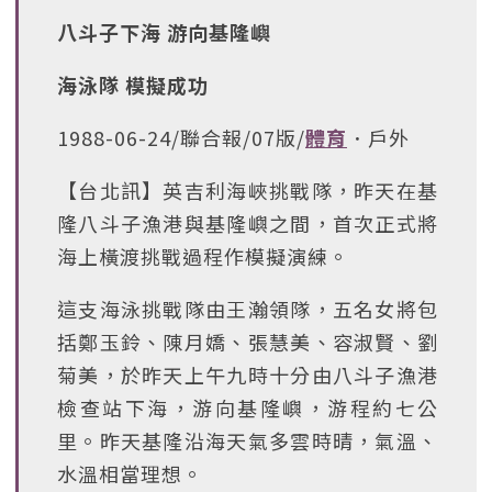
八斗子下海 游向基隆嶼
海泳隊 模擬成功
1988-06-24/聯合報/07版/
體育
．戶外
【台北訊】英吉利海峽挑戰隊，昨天在基
隆八斗子漁港與基隆嶼之間，首次正式將
海上橫渡挑戰過程作模擬演練。
這支海泳挑戰隊由王瀚領隊，五名女將包
括鄭玉鈴、陳月嬌、張慧美、容淑賢、劉
菊美，於昨天上午九時十分由八斗子漁港
檢查站下海，游向基隆嶼，游程約七公
里。昨天基隆沿海天氣多雲時晴，氣溫、
水溫相當理想。