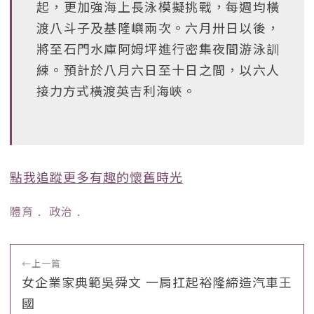
起，更加強海上長泳模擬挑戰，每週均橫
渡八斗子及基隆嶼兩次。六月卅日以後，
將至石門水庫阿姆坪進行密集夜間游泳訓
練。預計於八月六日至十日之間，以六人
接力方式橫渡英吉利海峽。
點我追蹤更多有趣的懷舊時光
體育
﹒
政治
﹒
←
上一篇
女企業家典範吳舜文 一肩扛起裕隆締造汽車王
國