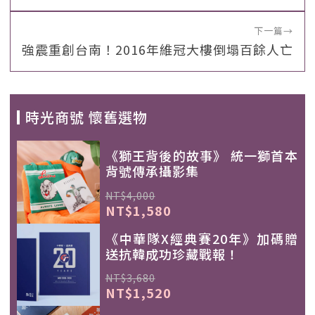
下一篇
→
強震重創台南！2016年維冠大樓倒塌百餘人亡
時光商號 懷舊選物
《獅王背後的故事》 統一獅首本
背號傳承攝影集
NT$4,000
NT$1,580
《中華隊X經典賽20年》加碼贈
送抗韓成功珍藏戰報！
NT$3,680
NT$1,520