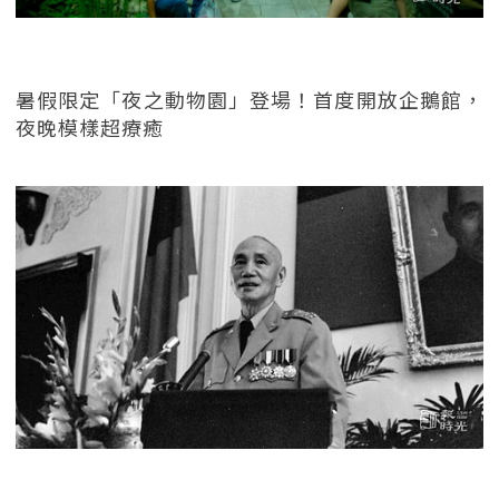
暑假限定「夜之動物園」登場！首度開放企鵝館，
夜晚模樣超療癒