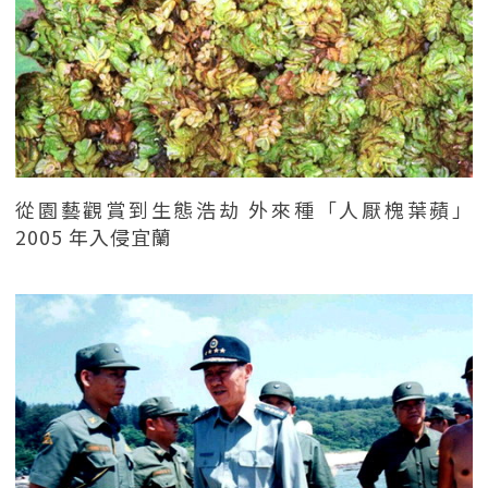
從園藝觀賞到生態浩劫 外來種「人厭槐葉蘋」
2005 年入侵宜蘭