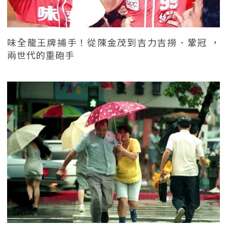
味全龍王牌捕手！從陳金茂到吉力吉撈．鞏冠 ，
兩世代的重砲手