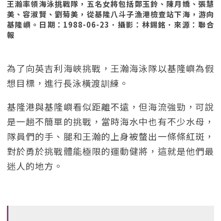
王瀚率領海泳挑戰隊，五名女將包括鄭玉鈴、陳月嬌、張慧
美、容淑賢、劉菊美，從基隆八斗子漁港檢查站下海，游向
基隆嶼。日期：1988-06-23．攝影：林錫銘．來源：聯合
報
為了向英吉利海峽挑戰，王瀚海泳隊以基隆嶼為假
想目標，進行長泳橫渡訓練。
基隆港與基隆嶼看似距離不遠，但海流強勁，可說
是一趟不簡單的挑戰，當時海水中也有不少水母，
隊員們的手、腿和王瀚的上身被螫出一條條紅斑，
對於勇於挑戰體能極限的運動健將，這就是他們最
迷人的地方。