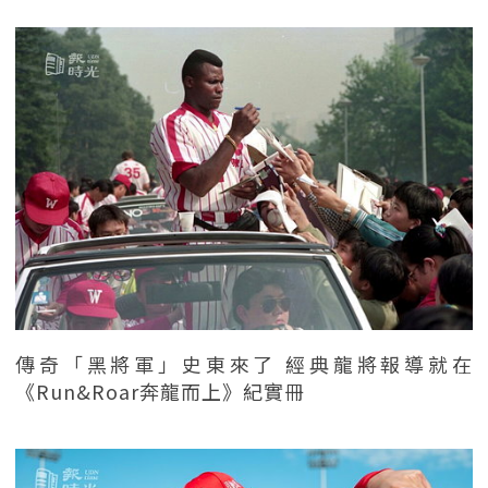
傳奇「黑將軍」史東來了 經典龍將報導就在
《Run&Roar奔龍而上》紀實冊