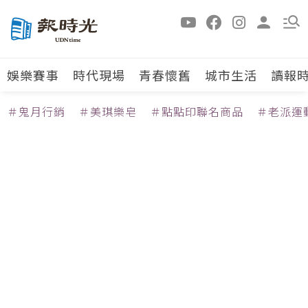
娛樂賽事
時代現場
青春懷舊
城市生活
讀報
＃鬼月行銷
＃美琪樂皂
＃點點印聯名商品
＃老派運