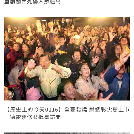
重創關西死傷人數逾萬
【歷史上的今天0116】全臺發燒 樂透彩火燙上市
｜德雷莎修女抵臺訪問