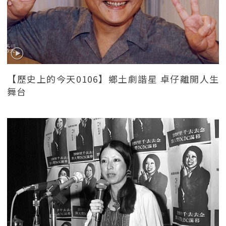
【歷史上的今天0106】鄉土劇諧星 卓仔離開人生
舞台