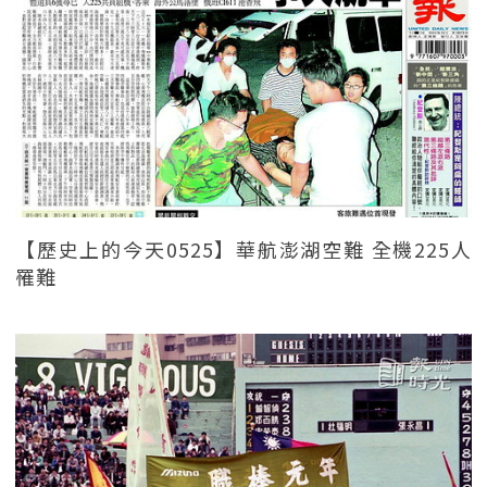
【歷史上的今天0525】華航澎湖空難 全機225人
罹難