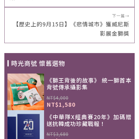
下一篇
→
【歷史上的9月15日】《悲情城市》獲威尼斯
影展金獅獎
時光商號 懷舊選物
《獅王背後的故事》 統一獅首本
背號傳承攝影集
NT$4,000
NT$1,580
《中華隊X經典賽20年》加碼贈
送抗韓成功珍藏戰報！
NT$3,680