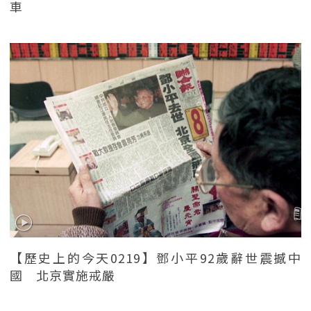
車
【歷史上的今天0219】鄧小平92歲辭世震撼中
國 北京實施戒嚴