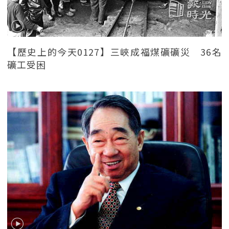
【歷史上的今天0127】三峽成福煤礦礦災 36名
礦工受困