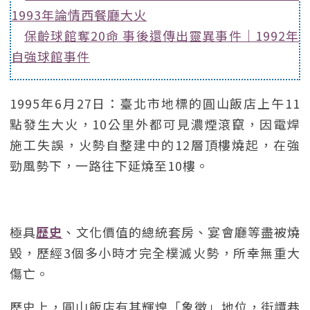
1993年論情西餐廳大火
保齡球館奪20命 事後還傳出靈異事件｜1992年
自強球館事件
1995年6月27日：臺北市地標的圓山飯店上午11
點發生大火，10公里外都可見濃煙滾竄，因電焊
施工失誤，火勢自整建中的12層頂樓燒起，在強
勁風勢下，一路往下延燒至10樓。
極具
歷史
、文化價值的總統套房、宴會廳等盡被燒
毀，歷經3個多小時才完全樸滅火勢，所幸無重大
傷亡。
歷史上，圓山飯店有其輝煌「象徵」地位，街譚巷