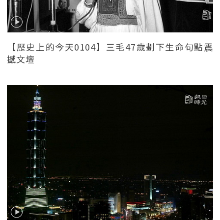
【歷史上的今天0104】三毛47歲劃下生命句點震
撼文壇