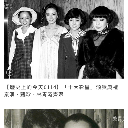
【歷史上的今天0114】「十大影星」頒獎典禮
秦漢、甄珍、林青霞齊聚