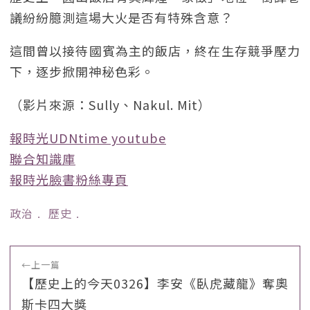
議紛紛臆測這場大火是否有特殊含意？
這間曾以接待國賓為主的飯店，終在生存競爭壓力
下，逐步掀開神秘色彩。
（影片來源：Sully、Nakul. Mit）
報時光UDNtime youtube
聯合知識庫
報時光臉書粉絲專頁
政治
﹒
歷史
﹒
←
上一篇
【歷史上的今天0326】李安《臥虎藏龍》奪奧
斯卡四大獎