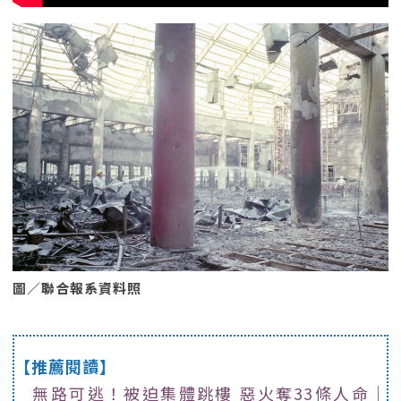
圖／聯合報系資料照
【推薦閱讀】
無路可逃！被迫集體跳樓 惡火奪33條人命｜