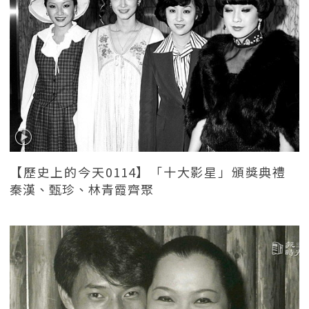
【歷史上的今天0114】「十大影星」頒獎典禮
秦漢、甄珍、林青霞齊聚