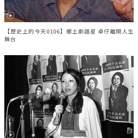
【歷史上的今天0106】鄉土劇諧星 卓仔離開人生
舞台