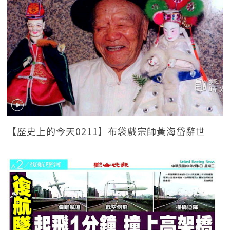
【歷史上的今天0211】布袋戲宗師黃海岱辭世