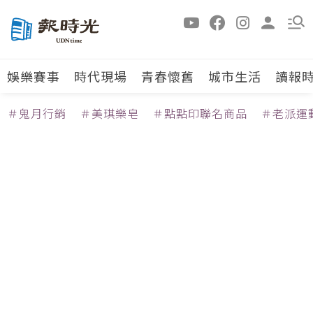
娛樂賽事
時代現場
青春懷舊
城市生活
讀報
＃鬼月行銷
＃美琪樂皂
＃點點印聯名商品
＃老派運