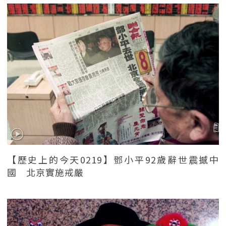
【歷史上的今天0219】鄧小平92歲辭世震撼中
國 北京實施戒嚴