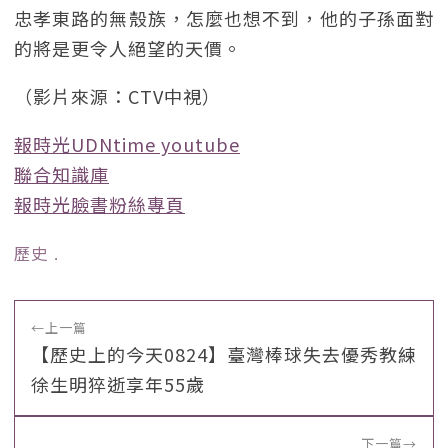
忠孝東路的無殼族，怎麼也想不到，他的子孫面對
的將是更令人絕望的天價。
（影片來源：CTV中視）
報時光UDNtime youtube
聯合知識庫
報時光臉書粉絲專頁
歷史
﹒
←
上一篇
【歷史上的今天0824】臺灣棒球失去優秀教練
徐生明猝逝享年55歲
下一篇
→