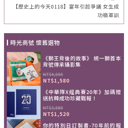
【歷史上的今天0118】當年引起爭議 女生成
功嶺軍訓
時光商號 懷舊選物
《獅王背後的故事》 統一獅首本
背號傳承攝影集
NT$4,000
NT$1,580
《中華隊X經典賽20年》加碼贈
送抗韓成功珍藏戰報！
NT$3,680
NT$1,520
你的特別日訂製書-70年前的報