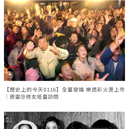
【歷史上的今天0116】全臺發燒 樂透彩火燙上市
｜德雷莎修女抵臺訪問