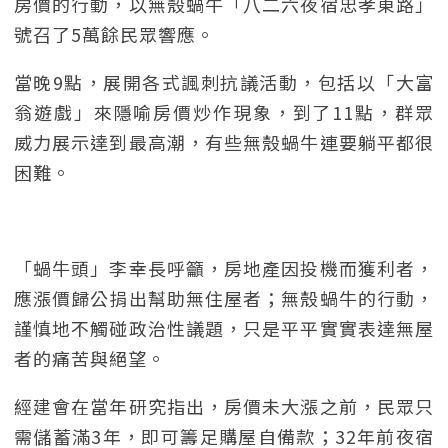
房價的行動，以無殼蝸牛「八二六夜宿忠孝東路」
號召了5萬餘民眾響應。
當晚9點，展開各式諷刺抗議活動，包括以「大富
翁遊戲」來隱喻房價炒作現象，到了11點，群眾
威力展示達到最高潮，有些無殼蝸牛連要躺平都很
困難。
「蝸牛頭」李幸長呼籲，房地產因投機而獲利者，
應漲價歸公捐出幫助無住屋者；無殼蝸牛的行動，
謹慎地不觸碰政治性議題，只是平平實實表達無屋
者的痛苦與絕望。
經建會在當年研究指出，房價未大漲之前，民眾只
需儲蓄滿3年，即可籌足購屋自備款；32年前夜宿