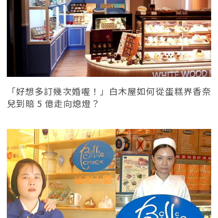
「好想多訂幾次婚喔！」白木屋如何從蛋糕界香奈
兒到賠 5 億走向熄燈？