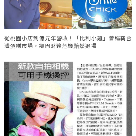
從桃園小店到億元年營收！「比利小雞」曾稱霸台
灣蛋糕市場，卻因財務危機黯然退場