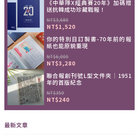
《中華隊X經典賽20年》加碼贈
送抗韓成功珍藏戰報！
NT$3,680
NT$1,520
你的特別日訂製書-70年前的報
紙也能原貌重現
NT$6,000
NT$3,280
聯合報創刊號L型文件夾｜1951
年的首版紀念
NT$350
NT$240
最新文章