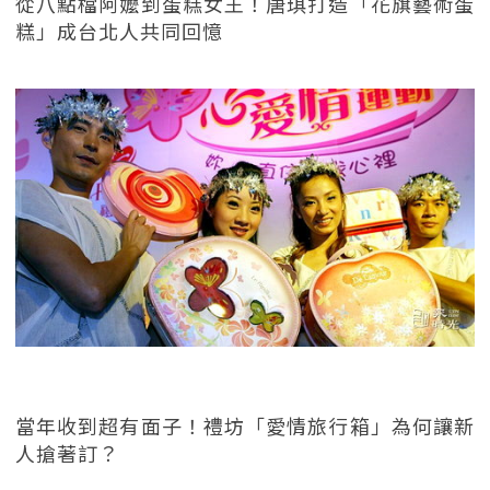
從八點檔阿嬤到蛋糕女王！唐琪打造「花旗藝術蛋
糕」成台北人共同回憶
當年收到超有面子！禮坊「愛情旅行箱」為何讓新
人搶著訂？