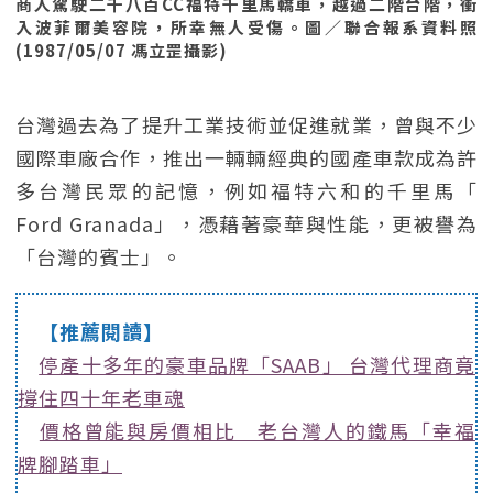
商人駕駛二千八百CC福特千里馬轎車，越過二階台階，衝
入波菲爾美容院，所幸無人受傷。圖／聯合報系資料照
(1987/05/07 馮立罡攝影)
台灣過去為了提升工業技術並促進就業，曾與不少
國際車廠合作，推出一輛輛經典的國產車款成為許
多台灣民眾的記憶，例如福特六和的千里馬「
Ford Granada」，憑藉著豪華與性能，更被譽為
「台灣的賓士」。
【推薦閱讀】
停產十多年的豪車品牌「SAAB」 台灣代理商竟
撐住四十年老車魂
價格曾能與房價相比 老台灣人的鐵馬「幸福
牌腳踏車」