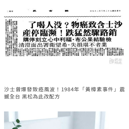
沙士曾爆發致癌風波！1984年「黃樟素事件」震
撼全台 黑松為此改配方