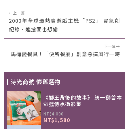
←
上一篇
2000年全球最熱賣遊戲主機「PS2」 買氣創
紀錄、連搶匪也想偷
下一篇
→
馬桶變餐具！「便所餐廳」創意惡搞風行一時
時光商號 懷舊選物
《獅王背後的故事》 統一獅首本
背號傳承攝影集
NT$4,000
NT$1,580