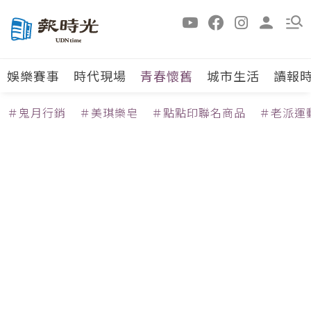
娛樂賽事
時代現場
青春懷舊
城市生活
讀報
＃鬼月行銷
＃美琪樂皂
＃點點印聯名商品
＃老派運