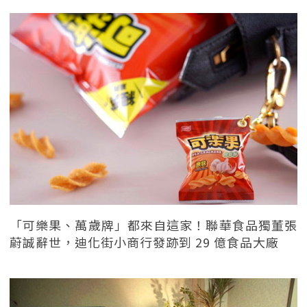
「可樂果、萬歲牌」都來自這家！聯華食品獨董張
蔚誠辭世，迪化街小商行發跡到 29 億食品大廠