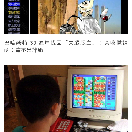
巴哈姆特 30 週年找回「失蹤版主」！突收邀請
函：這不是詐騙