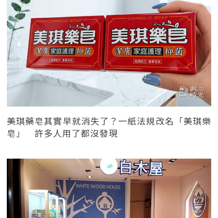
美琪藥皂其實早就消失了？一紙法規改名「美琪樂
皂」 許多人用了都沒發現