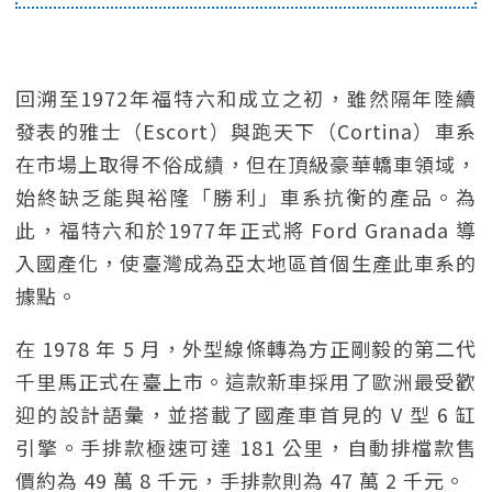
回溯至1972年福特六和成立之初，雖然隔年陸續
發表的雅士（Escort）與跑天下（Cortina）車系
在市場上取得不俗成績，但在頂級豪華轎車領域，
始終缺乏能與裕隆「勝利」車系抗衡的產品。為
此，福特六和於1977年正式將 Ford Granada 導
入國產化，使臺灣成為亞太地區首個生產此車系的
據點。
在 1978 年 5 月，外型線條轉為方正剛毅的第二代
千里馬正式在臺上市。這款新車採用了歐洲最受歡
迎的設計語彙，並搭載了國產車首見的 V 型 6 缸
引擎。手排款極速可達 181 公里，自動排檔款售
價約為 49 萬 8 千元，手排款則為 47 萬 2 千元。